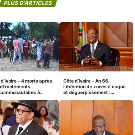
PLUS D'ARTICLES
d’Ivoire - 4 morts après
Côte d’Ivoire - An 66.
affrontements
Libération de zones à risque
rcommunautaires à
et déguerpissement :
andji (Alepé) - Notre
Ouattara assure du « strict
espondant au milieu des
respect de l'Etat de droit pour
trés
préserver les vies humaines
»