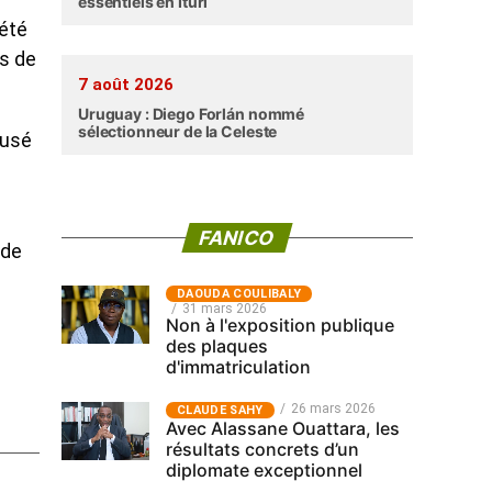
essentiels en Ituri
 été
ès de
7 août 2026
Uruguay : Diego Forlán nommé
sélectionneur de la Celeste
ausé
FANICO
ude
‎DAOUDA COULIBALY
31 mars 2026
Non à l'exposition publique
des plaques
d'immatriculation
26 mars 2026
CLAUDE SAHY
Avec Alassane Ouattara, les
résultats concrets d’un
diplomate exceptionnel