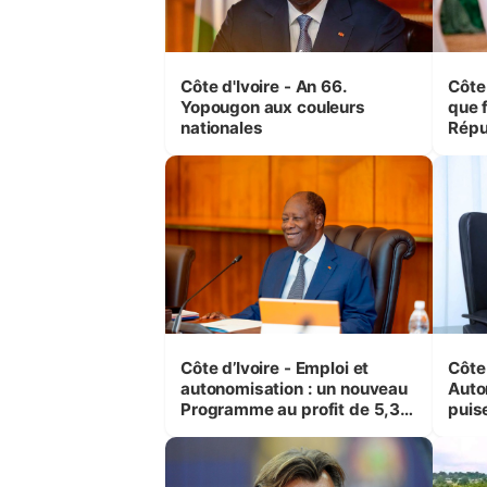
Côte d'Ivoire - An 66.
Côte 
Yopougon aux couleurs
que f
nationales
Répu
Comb
(Cne
Côte d’Ivoire - Emploi et
Côte 
autonomisation : un nouveau
Auto
Programme au profit de 5,3
puise
millions de jeunes
préc