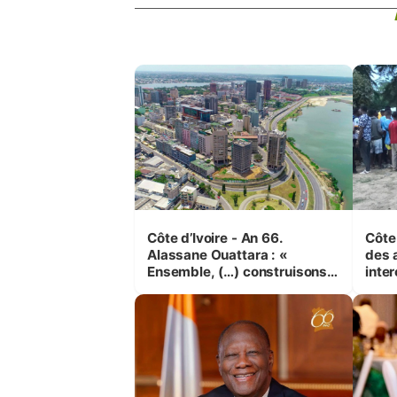
Côte d’Ivoire - An 66.
Côte 
Alassane Ouattara : «
des 
Ensemble, (…) construisons
inte
une grande nation pour nous-
Koss
mêmes et pour les
corr
générations futures »
sinis