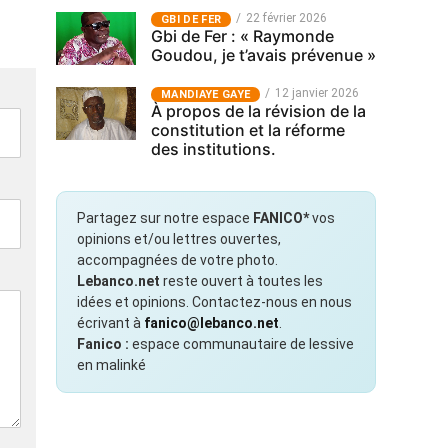
22 février 2026
GBI DE FER
Gbi de Fer : « Raymonde
Goudou, je t’avais prévenue »
12 janvier 2026
MANDIAYE GAYE
À propos de la révision de la
constitution et la réforme
des institutions.
Partagez sur notre espace
FANICO*
vos
opinions et/ou lettres ouvertes,
accompagnées de votre photo.
Lebanco.net
reste ouvert à toutes les
idées et opinions. Contactez-nous en nous
écrivant à
fanico@lebanco.net
.
Fanico :
espace communautaire de lessive
en malinké