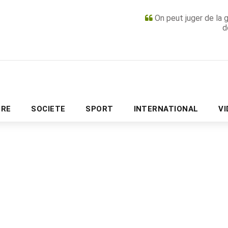
On peut juger de la 
d
PUBLICITÉ
URE
SOCIETE
SPORT
INTERNATIONAL
V