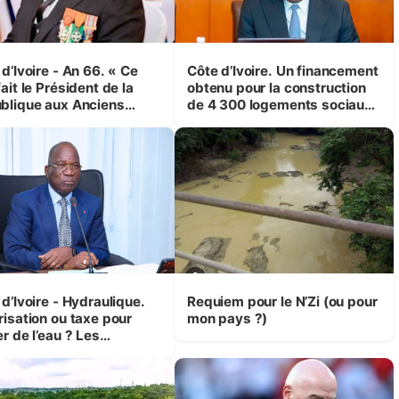
d’Ivoire - An 66. « Ce
Côte d’Ivoire. Un financement
ait le Président de la
obtenu pour la construction
blique aux Anciens
de 4 300 logements sociaux
attants, c'est inédit »
et économiques à Abidjan,
 Yassoungo Koné ®)
Bouaké et Yamoussoukro
d’Ivoire - Hydraulique.
Requiem pour le N’Zi (ou pour
risation ou taxe pour
mon pays ?)
r de l’eau ? Les
isions d’Assahoré