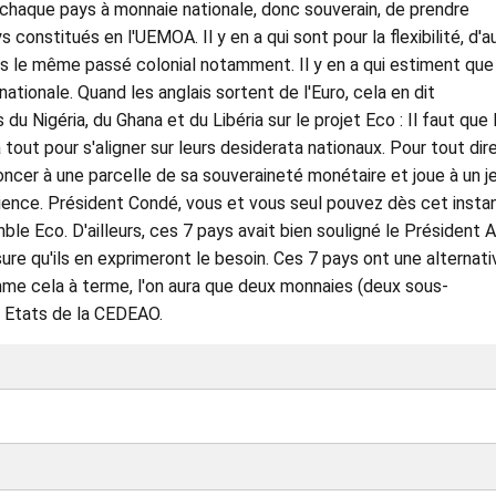
 à chaque pays à monnaie nationale, donc souverain, de prendre
s constitués en l'UEMOA. Il y en a qui sont pour la flexibilité, d'a
as le même passé colonial notamment. Il y en a qui estiment que 
ationale. Quand les anglais sortent de l'Euro, cela en dit
du Nigéria, du Ghana et du Libéria sur le projet Eco : Il faut que 
tout pour s'aligner sur leurs desiderata nationaux. Pour tout dire
oncer à une parcelle de sa souveraineté monétaire et joue à un j
nce. Président Condé, vous et vous seul pouvez dès cet insta
le Eco. D'ailleurs, ces 7 pays avait bien souligné le Président 
sure qu'ils en exprimeront le besoin. Ces 7 pays ont une alternati
mme cela à terme, l'on aura que deux monnaies (deux sous-
5 Etats de la CEDEAO.