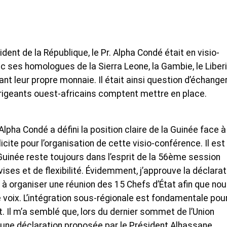
dent de la République, le Pr. Alpha Condé était en visio-
 ses homologues de la Sierra Leone, la Gambie, le Liberia
ant leur propre monnaie. Il était ainsi question d’échange
irigeants ouest-africains comptent mettre en place.
lpha Condé a défini la position claire de la Guinée face à
icite pour l’organisation de cette visio-conférence. Il est
 Guinée reste toujours dans l’esprit de la 56ème session
vises et de flexibilité. Évidemment, j’approuve la déclarat
à organiser une réunion des 15 Chefs d’État afin que no
voix. L’intégration sous-régionale est fondamentale pour
. Il m’a semblé que, lors du dernier sommet de l’Union
et une déclaration proposée par le Président Alhassane