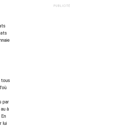
PUBLICITÉ
ats
tats
nnaie
 tous
d'où
s par
 au à
. En
 lui