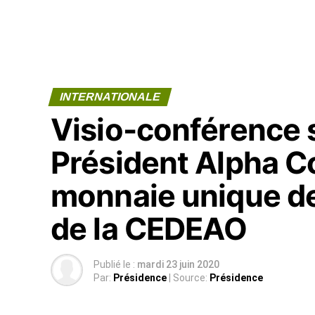
INTERNATIONALE
Visio-conférence s
Président Alpha C
monnaie unique d
de la CEDEAO
Publié le :
mardi 23 juin 2020
Par:
Présidence
| Source:
Présidence