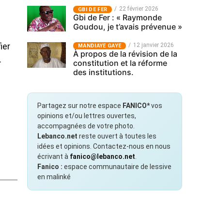
22 février 2026
GBI DE FER
Gbi de Fer : « Raymonde
Goudou, je t’avais prévenue »
ier
12 janvier 2026
MANDIAYE GAYE
À propos de la révision de la
.
constitution et la réforme
des institutions.
Partagez sur notre espace
FANICO*
vos
opinions et/ou lettres ouvertes,
accompagnées de votre photo.
Lebanco.net
reste ouvert à toutes les
idées et opinions. Contactez-nous en nous
écrivant à
fanico@lebanco.net
.
Fanico :
espace communautaire de lessive
en malinké