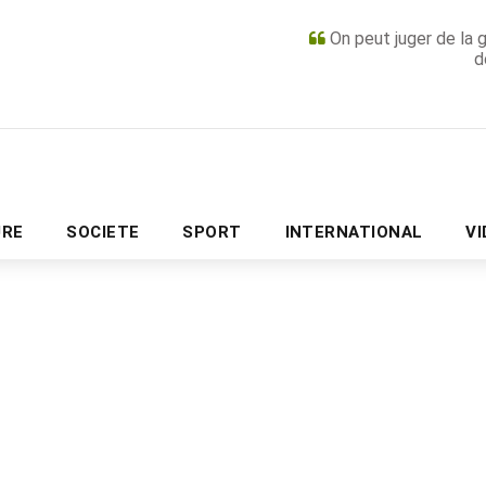
On peut juger de la 
d
PUBLICITÉ
URE
SOCIETE
SPORT
INTERNATIONAL
V