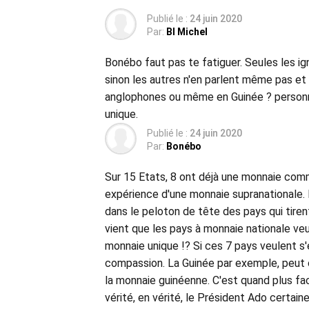
Publié le :
24 juin 2020
Par:
BI Michel
Bonébo faut pas te fatiguer. Seules les i
sinon les autres n'en parlent même pas et 
anglophones ou même en Guinée ? personne
unique.
Publié le :
24 juin 2020
Par:
Bonébo
Sur 15 Etats, 8 ont déjà une monnaie comm
expérience d'une monnaie supranationale. 
dans le peloton de tête des pays qui tiren
vient que les pays à monnaie nationale ve
monnaie unique !? Si ces 7 pays veulent s
compassion. La Guinée par exemple, peut 
la monnaie guinéenne. C'est quand plus fac
vérité, en vérité, le Président Ado certain