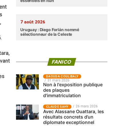
essentiels en Ituri
ment
os
,
7 août 2026
Uruguay : Diego Forlán nommé
sélectionneur de la Celeste
.
tara,
avant
FANICO
les
‎DAOUDA COULIBALY
31 mars 2026
Non à l'exposition publique
des plaques
d'immatriculation
26 mars 2026
CLAUDE SAHY
Avec Alassane Ouattara, les
résultats concrets d’un
diplomate exceptionnel