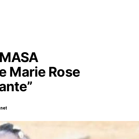
e MASA
e Marie Rose
vante”
.net