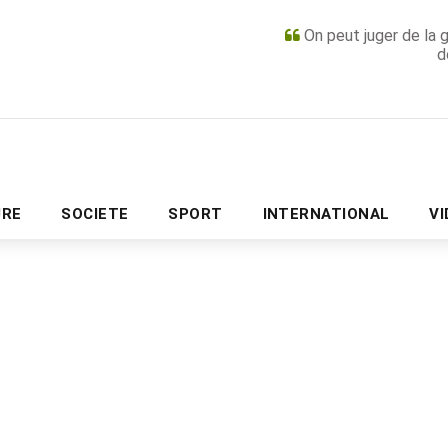
On peut juger de la 
d
PUBLICITÉ
URE
SOCIETE
SPORT
INTERNATIONAL
V