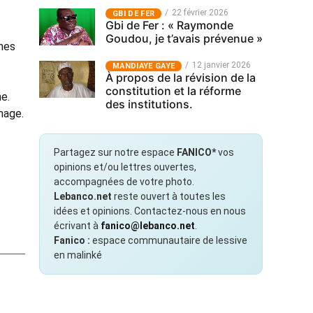
22 février 2026
GBI DE FER
Gbi de Fer : « Raymonde
Goudou, je t’avais prévenue »
ènes
12 janvier 2026
MANDIAYE GAYE
À propos de la révision de la
constitution et la réforme
ne.
des institutions.
mage.
Partagez sur notre espace
FANICO*
vos
opinions et/ou lettres ouvertes,
accompagnées de votre photo.
Lebanco.net
reste ouvert à toutes les
idées et opinions. Contactez-nous en nous
écrivant à
fanico@lebanco.net
.
Fanico :
espace communautaire de lessive
en malinké