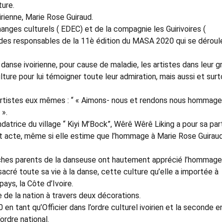
ture.
irienne, Marie Rose Guiraud.
anges culturels ( EDEC) et de la compagnie les Guirivoires (
des responsables de la 11è édition du MASA 2020 qui se déroul
 danse ivoirienne, pour cause de maladie, les artistes dans leur 
ulture pour lui témoigner toute leur admiration, mais aussi et sur
artistes eux mêmes : “ « Aimons- nous et rendons nous hommage
».
atrice du village “ Kiyi M’Bock”, Wêrê Wêrê Liking a pour sa par
et acte, même si elle estime que l’hommage à Marie Rose Guirau
roches parents de la danseuse ont hautement apprécié l’hommage
cré toute sa vie à la danse, cette culture qu’elle a importée à
ays, la Côte d’Ivoire.
ce de la nation à travers deux décorations.
n tant qu’Officier dans l’ordre culturel ivoirien et la seconde e
ordre national.