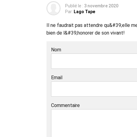
Publié le :
3 novembre 2020
Par:
Lago Tape
Il ne faudrait pas attendre qu&#39;elle 
bien de l&#39;honorer de son vivant!
Nom
Email
Commentaire