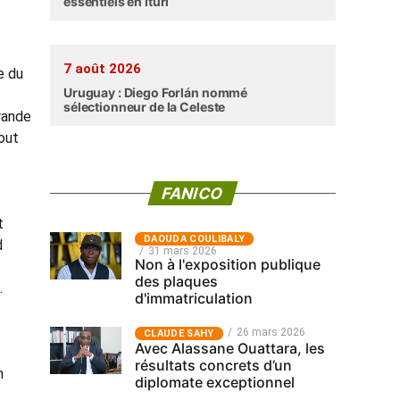
essentiels en Ituri
7 août 2026
e du
Uruguay : Diego Forlán nommé
sélectionneur de la Celeste
grande
tout
FANICO
t
‎DAOUDA COULIBALY
d
31 mars 2026
Non à l'exposition publique
des plaques
.
d'immatriculation
26 mars 2026
CLAUDE SAHY
Avec Alassane Ouattara, les
résultats concrets d’un
n
diplomate exceptionnel