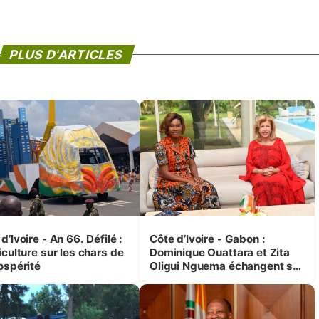
PLUS D'ARTICLES
d’Ivoire - An 66. Défilé :
Côte d’Ivoire - Gabon :
iculture sur les chars de
Dominique Ouattara et Zita
ospérité
Oligui Nguema échangent sur
leurs initiatives en faveur des
femmes et des enfants