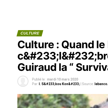
CULTURE
Culture : Quand l
c&#233;l&#232;br
Guiraud la “ Survi
Publié le :
mardi 10 mars 2020
Par:
I. S&#233;kou Kon&#233;
| Source:
lebanco