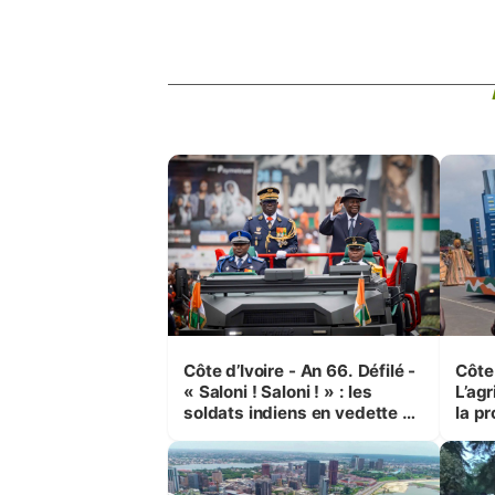
Côte d’Ivoire - An 66. Défilé -
Côte 
« Saloni ! Saloni ! » : les
L’agr
soldats indiens en vedette à
la pr
Yop’ City