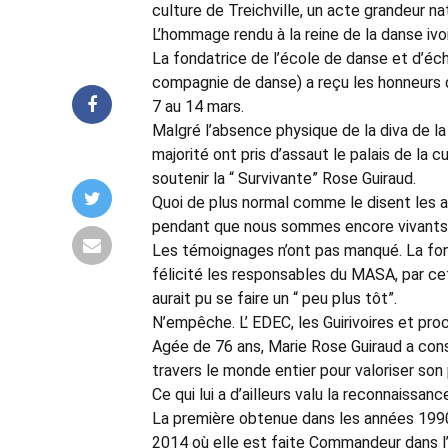
culture de Treichville, un acte grandeur na
L’hommage rendu à la reine de la danse ivo
La fondatrice de l’école de danse et d’éch
compagnie de danse) a reçu les honneurs 
7 au 14 mars.
Malgré l’absence physique de la diva de la
majorité ont pris d’assaut le palais de la c
soutenir la “ Survivante” Rose Guiraud.
Quoi de plus normal comme le disent les 
pendant que nous sommes encore vivants 
Les témoignages n’ont pas manqué. La fond
félicité les responsables du MASA, par c
aurait pu se faire un “ peu plus tôt”.
N’empêche. L’ EDEC, les Guirivoires et p
Agée de 76 ans, Marie Rose Guiraud a consa
travers le monde entier pour valoriser son p
Ce qui lui a d’ailleurs valu la reconnaissan
La première obtenue dans les années 1990 e
2014 où elle est faite Commandeur dans l’