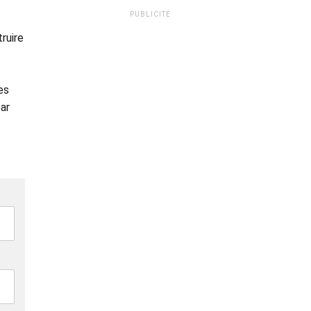
PUBLICITÉ
ruire
es
ar