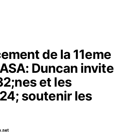
ncement de la 11eme
ASA: Duncan invite
;nes et les
4; soutenir les
o.net