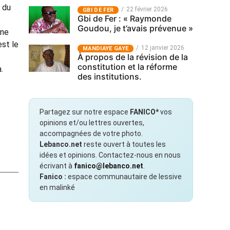
n du
22 février 2026
GBI DE FER
Gbi de Fer : « Raymonde
Goudou, je t’avais prévenue »
une
est le
12 janvier 2026
MANDIAYE GAYE
À propos de la révision de la
constitution et la réforme
.
des institutions.
Partagez sur notre espace
FANICO*
vos
opinions et/ou lettres ouvertes,
accompagnées de votre photo.
Lebanco.net
reste ouvert à toutes les
idées et opinions. Contactez-nous en nous
écrivant à
fanico@lebanco.net
.
Fanico :
espace communautaire de lessive
en malinké