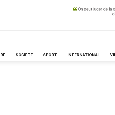
On peut juger de la 
d
PUBLICITÉ
URE
SOCIETE
SPORT
INTERNATIONAL
V