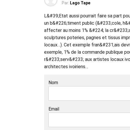
Par:
Lago Tape
L&#39;Etat aussi pourrait faire sa part po
un b&#226;timent public (&#233;cole, h&#
affecter au moins 1% &#224; la cr&#233;at
sculptures poteries, pagnes et tissus imp
locaux…). Cet exemple fran&#231;ais devra
exemple, 1% de la commande publique pou
r&#233;serv&#233; aux artistes locaux ivo
architectes ivoiriens…
Nom
Email