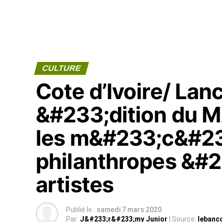
CULTURE
Cote d’Ivoire/ La
&#233;dition du M
les m&#233;c&#232
philanthropes &#22
artistes
Publié le :
samedi 7 mars 2020
Par:
J&#233;r&#233;my Junior
| Source:
lebanc