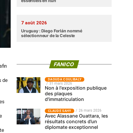
essentiels en Ituri
7 août 2026
Uruguay : Diego Forlán nommé
sélectionneur de la Celeste
FANICO
afin
‎DAOUDA COULIBALY
s de
31 mars 2026
Non à l'exposition publique
des plaques
d'immatriculation
des
26 mars 2026
CLAUDE SAHY
Avec Alassane Ouattara, les
e
résultats concrets d’un
diplomate exceptionnel
te