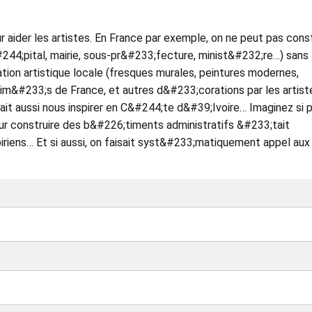
ur aider les artistes. En France par exemple, on ne peut pas const
244;pital, mairie, sous-pr&#233;fecture, minist&#232;re…) sans
ion artistique locale (fresques murales, peintures modernes,
rim&#233;s de France, et autres d&#233;corations par les artist
it aussi nous inspirer en C&#244;te d&#39;Ivoire… Imaginez si p
r construire des b&#226;timents administratifs &#233;tait
iriens… Et si aussi, on faisait syst&#233;matiquement appel aux