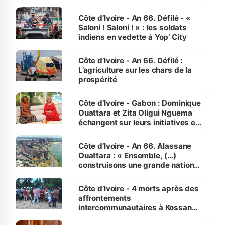
Côte d’Ivoire - An 66. Défilé - «
Saloni ! Saloni ! » : les soldats
indiens en vedette à Yop’ City
Côte d’Ivoire - An 66. Défilé :
L’agriculture sur les chars de la
prospérité
Côte d’Ivoire - Gabon : Dominique
Ouattara et Zita Oligui Nguema
échangent sur leurs initiatives en
faveur des femmes et des
enfants
Côte d’Ivoire - An 66. Alassane
Ouattara : « Ensemble, (…)
construisons une grande nation
pour nous-mêmes et pour les
générations futures »
Côte d’Ivoire - 4 morts après des
affrontements
intercommunautaires à Kossandji
(Alepé) - Notre correspondant au