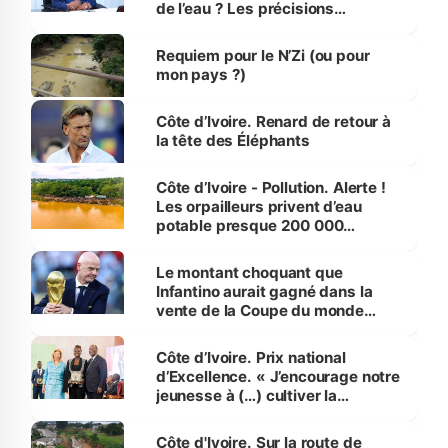
de l’eau ? Les précisions
d’Assahoré
Requiem pour le N’Zi (ou pour
mon pays ?)
Côte d’Ivoire. Renard de retour à
la tête des Éléphants
Côte d’Ivoire - Pollution. Alerte !
Les orpailleurs privent d’eau
potable presque 200 000
habitants autour d’Agboville
Le montant choquant que
Infantino aurait gagné dans la
vente de la Coupe du monde
révélé
Côte d’Ivoire. Prix national
d’Excellence. « J’encourage notre
jeunesse à (…) cultiver la
compétence et l’intégrité »
(Alassane Ouattara
Côte d'Ivoire. Sur la route de