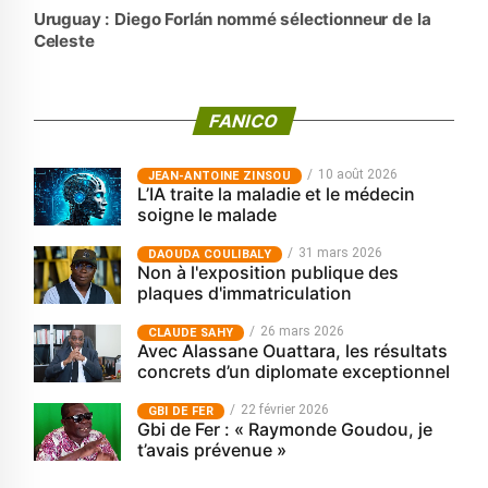
Uruguay : Diego Forlán nommé sélectionneur de la
Celeste
FANICO
10 août 2026
JEAN-ANTOINE ZINSOU
L’IA traite la maladie et le médecin
soigne le malade
31 mars 2026
‎DAOUDA COULIBALY
Non à l'exposition publique des
plaques d'immatriculation
26 mars 2026
CLAUDE SAHY
Avec Alassane Ouattara, les résultats
concrets d’un diplomate exceptionnel
22 février 2026
GBI DE FER
Gbi de Fer : « Raymonde Goudou, je
t’avais prévenue »