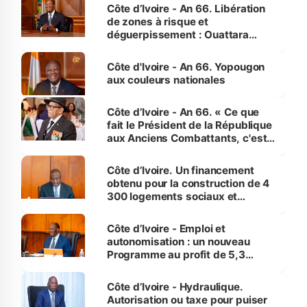
milieu des sinistrés
Côte d’Ivoire - An 66. Libération
de zones à risque et
déguerpissement : Ouattara
assure du « strict respect de
l'Etat de droit pour préserver les
Côte d'Ivoire - An 66. Yopougon
vies humaines »
aux couleurs nationales
Côte d’Ivoire - An 66. « Ce que
fait le Président de la République
aux Anciens Combattants, c'est
inédit » (Cne Yassoungo Koné ®)
Côte d’Ivoire. Un financement
obtenu pour la construction de 4
300 logements sociaux et
économiques à Abidjan, Bouaké
et Yamoussoukro
Côte d’Ivoire - Emploi et
autonomisation : un nouveau
Programme au profit de 5,3
millions de jeunes
Côte d’Ivoire - Hydraulique.
Autorisation ou taxe pour puiser