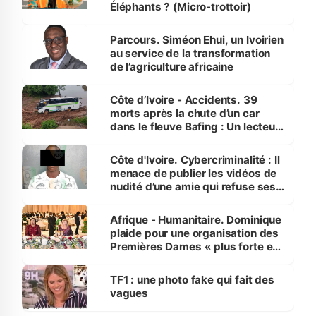
Éléphants ? (Micro-trottoir)
Parcours. Siméon Ehui, un Ivoirien
au service de la transformation
de l’agriculture africaine
Côte d’Ivoire - Accidents. 39
morts après la chute d’un car
dans le fleuve Bafing : Un lecteur
dénonce la légèreté du ministère
des Transports
Côte d'Ivoire. Cybercriminalité : Il
menace de publier les vidéos de
nudité d’une amie qui refuse ses
avances
Afrique - Humanitaire. Dominique
plaide pour une organisation des
Premières Dames « plus forte et
influente, dont l'impact s'affirme
sur la scène internationale »
TF1 : une photo fake qui fait des
vagues