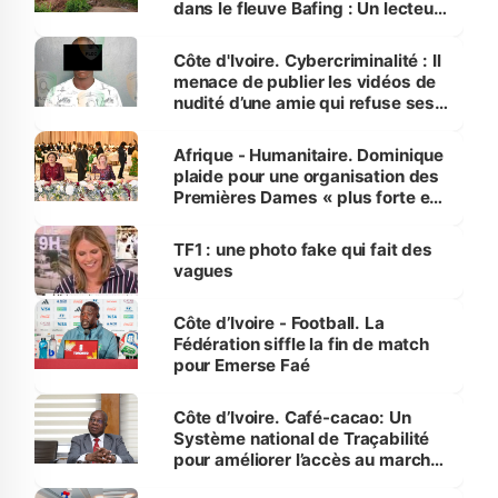
dans le fleuve Bafing : Un lecteur
dénonce la légèreté du ministère
des Transports
Côte d'Ivoire. Cybercriminalité : Il
menace de publier les vidéos de
nudité d’une amie qui refuse ses
avances
Afrique - Humanitaire. Dominique
plaide pour une organisation des
Premières Dames « plus forte et
influente, dont l'impact s'affirme
sur la scène internationale »
TF1 : une photo fake qui fait des
vagues
Côte d’Ivoire - Football. La
Fédération siffle la fin de match
pour Emerse Faé
Côte d’Ivoire. Café-cacao: Un
Système national de Traçabilité
pour améliorer l’accès au marché
international