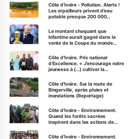
Côte d’Ivoire - Pollution. Alerte !
Les orpailleurs privent d’eau
potable presque 200 000
habitants autour d’Agboville
Le montant choquant que
Infantino aurait gagné dans la
vente de la Coupe du monde
révélé
Côte d’Ivoire. Prix national
d’Excellence. « J’encourage notre
jeunesse à (…) cultiver la
compétence et l’intégrité »
(Alassane Ouattara
Côte d'Ivoire. Sur la route de
Bingerville, après pluies et
inondations (Reportage)
Côte d’Ivoire - Environnement.
Quand les forêts sacrées
inspirent dans les actions de
reboisement
Côte d’Ivoire - Environnement.