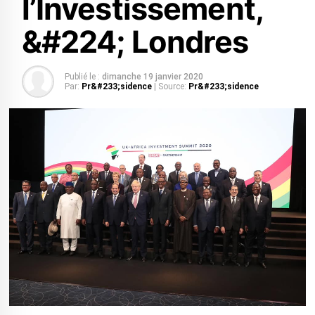
l’Investissement,
&#224; Londres
Publié le :
dimanche 19 janvier 2020
Par:
Pr&#233;sidence
| Source:
Pr&#233;sidence