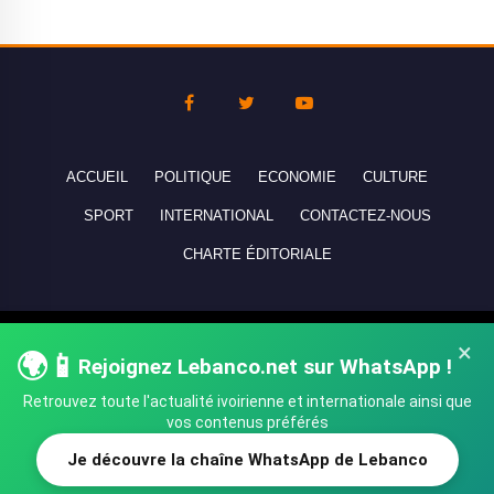
ACCUEIL
POLITIQUE
ECONOMIE
CULTURE
SPORT
INTERNATIONAL
CONTACTEZ-NOUS
CHARTE ÉDITORIALE
Copyright © 2010-2026 lebanco.net - Tous droits de reproduction
×
🌍📱
Rejoignez Lebanco.net sur WhatsApp !
réservés - All rights reserved.
Retrouvez toute l'actualité ivoirienne et internationale ainsi que
vos contenus préférés
Je découvre la chaîne WhatsApp de Lebanco
SHARE
TWEET