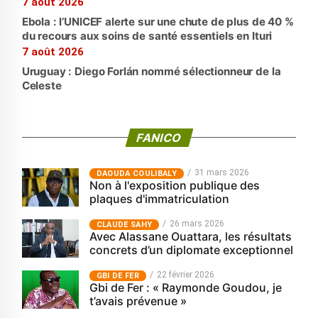
7 août 2026
Ebola : l’UNICEF alerte sur une chute de plus de 40 %
du recours aux soins de santé essentiels en Ituri
7 août 2026
Uruguay : Diego Forlán nommé sélectionneur de la
Celeste
FANICO
31 mars 2026
‎DAOUDA COULIBALY
Non à l'exposition publique des
plaques d'immatriculation
26 mars 2026
CLAUDE SAHY
Avec Alassane Ouattara, les résultats
concrets d’un diplomate exceptionnel
22 février 2026
GBI DE FER
Gbi de Fer : « Raymonde Goudou, je
t’avais prévenue »