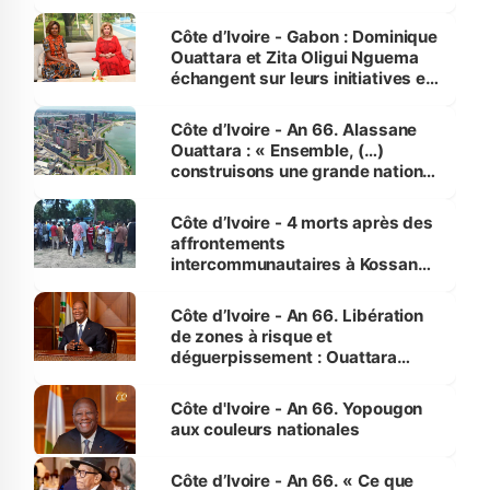
Côte d’Ivoire - Gabon : Dominique
Ouattara et Zita Oligui Nguema
échangent sur leurs initiatives en
faveur des femmes et des
enfants
Côte d’Ivoire - An 66. Alassane
Ouattara : « Ensemble, (…)
construisons une grande nation
pour nous-mêmes et pour les
générations futures »
Côte d’Ivoire - 4 morts après des
affrontements
intercommunautaires à Kossandji
(Alepé) - Notre correspondant au
milieu des sinistrés
Côte d’Ivoire - An 66. Libération
de zones à risque et
déguerpissement : Ouattara
assure du « strict respect de
l'Etat de droit pour préserver les
Côte d'Ivoire - An 66. Yopougon
vies humaines »
aux couleurs nationales
Côte d’Ivoire - An 66. « Ce que