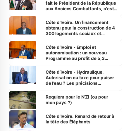
fait le Président de la République
aux Anciens Combattants, c'est
inédit » (Cne Yassoungo Koné ®)
Côte d’Ivoire. Un financement
obtenu pour la construction de 4
300 logements sociaux et
économiques à Abidjan, Bouaké
et Yamoussoukro
Côte d’Ivoire - Emploi et
autonomisation : un nouveau
Programme au profit de 5,3
millions de jeunes
Côte d’Ivoire - Hydraulique.
Autorisation ou taxe pour puiser
de l’eau ? Les précisions
d’Assahoré
Requiem pour le N’Zi (ou pour
mon pays ?)
Côte d’Ivoire. Renard de retour à
la tête des Éléphants