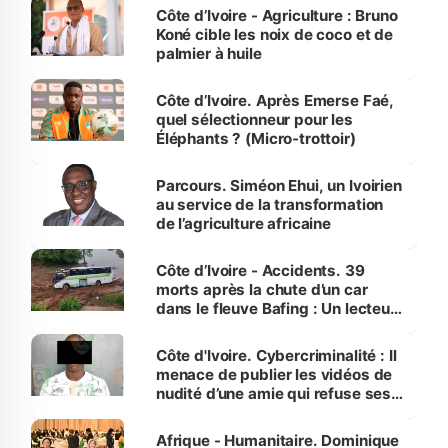
Côte d’Ivoire - Agriculture : Bruno
Koné cible les noix de coco et de
palmier à huile
Côte d’Ivoire. Après Emerse Faé,
quel sélectionneur pour les
Éléphants ? (Micro-trottoir)
Parcours. Siméon Ehui, un Ivoirien
au service de la transformation
de l’agriculture africaine
Côte d’Ivoire - Accidents. 39
morts après la chute d’un car
dans le fleuve Bafing : Un lecteur
dénonce la légèreté du ministère
des Transports
Côte d'Ivoire. Cybercriminalité : Il
menace de publier les vidéos de
nudité d’une amie qui refuse ses
avances
Afrique - Humanitaire. Dominique