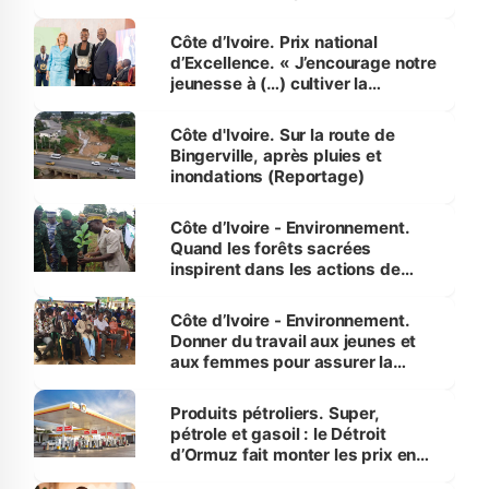
révélé
Côte d’Ivoire. Prix national
d’Excellence. « J’encourage notre
jeunesse à (…) cultiver la
compétence et l’intégrité »
(Alassane Ouattara
Côte d'Ivoire. Sur la route de
Bingerville, après pluies et
inondations (Reportage)
Côte d’Ivoire - Environnement.
Quand les forêts sacrées
inspirent dans les actions de
reboisement
Côte d’Ivoire - Environnement.
Donner du travail aux jeunes et
aux femmes pour assurer la
protection des espèces
menacées
Produits pétroliers. Super,
pétrole et gasoil : le Détroit
d’Ormuz fait monter les prix en
Côte d’Ivoire