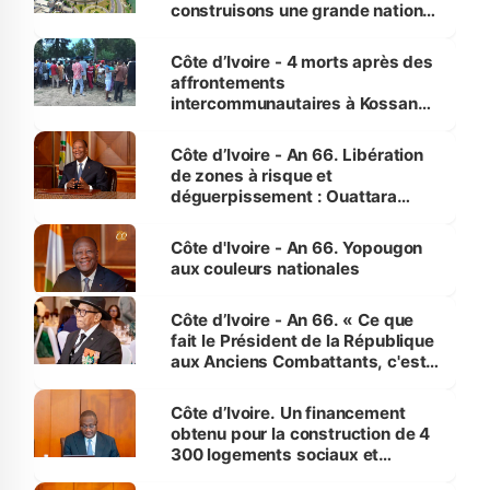
construisons une grande nation
pour nous-mêmes et pour les
générations futures »
Côte d’Ivoire - 4 morts après des
affrontements
intercommunautaires à Kossandji
(Alepé) - Notre correspondant au
milieu des sinistrés
Côte d’Ivoire - An 66. Libération
de zones à risque et
déguerpissement : Ouattara
assure du « strict respect de
l'Etat de droit pour préserver les
Côte d'Ivoire - An 66. Yopougon
vies humaines »
aux couleurs nationales
Côte d’Ivoire - An 66. « Ce que
fait le Président de la République
aux Anciens Combattants, c'est
inédit » (Cne Yassoungo Koné ®)
Côte d’Ivoire. Un financement
obtenu pour la construction de 4
300 logements sociaux et
économiques à Abidjan, Bouaké