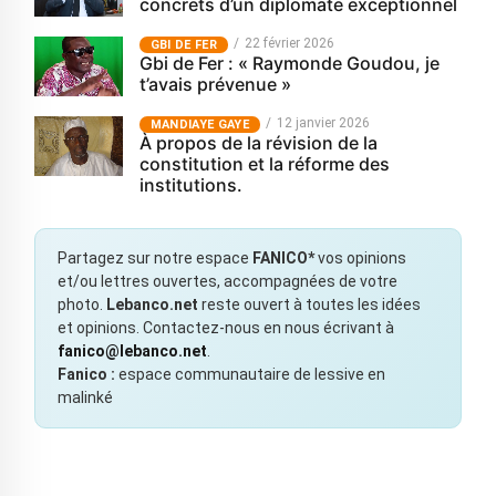
concrets d’un diplomate exceptionnel
22 février 2026
GBI DE FER
Gbi de Fer : « Raymonde Goudou, je
t’avais prévenue »
12 janvier 2026
MANDIAYE GAYE
À propos de la révision de la
constitution et la réforme des
institutions.
Partagez sur notre espace
FANICO*
vos opinions
et/ou lettres ouvertes, accompagnées de votre
photo.
Lebanco.net
reste ouvert à toutes les idées
et opinions. Contactez-nous en nous écrivant à
fanico@lebanco.net
.
Fanico :
espace communautaire de lessive en
malinké