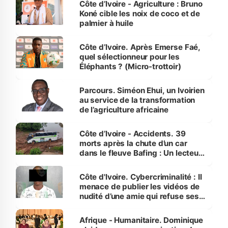
Côte d’Ivoire - Agriculture : Bruno
Koné cible les noix de coco et de
palmier à huile
Côte d’Ivoire. Après Emerse Faé,
quel sélectionneur pour les
Éléphants ? (Micro-trottoir)
Parcours. Siméon Ehui, un Ivoirien
au service de la transformation
de l’agriculture africaine
Côte d’Ivoire - Accidents. 39
morts après la chute d’un car
dans le fleuve Bafing : Un lecteur
dénonce la légèreté du ministère
des Transports
Côte d'Ivoire. Cybercriminalité : Il
menace de publier les vidéos de
nudité d’une amie qui refuse ses
avances
Afrique - Humanitaire. Dominique