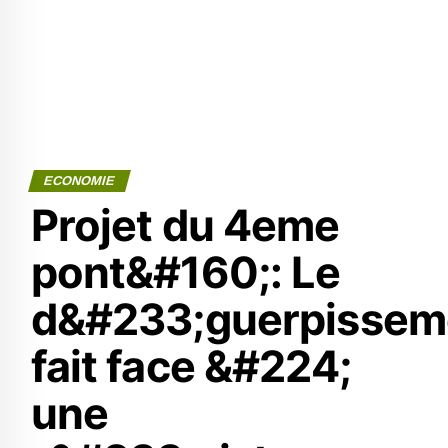
ECONOMIE
Projet du 4eme
pont&#160;: Le
d&#233;guerpissem
fait face &#224;
une