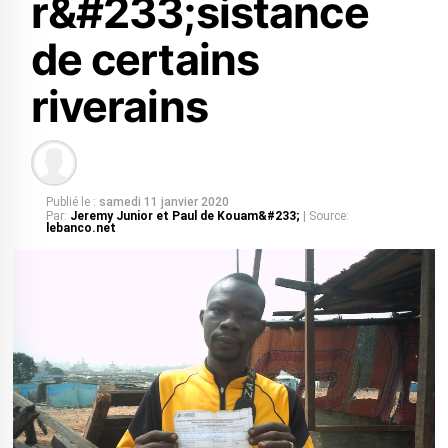
r&#233;sistance
de certains
riverains
Publié le :
samedi 11 janvier 2020
Par:
Jeremy Junior et Paul de Kouam&#233;
| Source:
lebanco.net