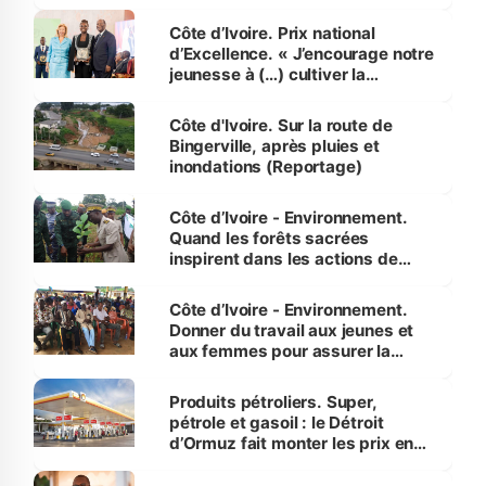
révélé
Côte d’Ivoire. Prix national
d’Excellence. « J’encourage notre
jeunesse à (…) cultiver la
compétence et l’intégrité »
(Alassane Ouattara
Côte d'Ivoire. Sur la route de
Bingerville, après pluies et
inondations (Reportage)
Côte d’Ivoire - Environnement.
Quand les forêts sacrées
inspirent dans les actions de
reboisement
Côte d’Ivoire - Environnement.
Donner du travail aux jeunes et
aux femmes pour assurer la
protection des espèces
menacées
Produits pétroliers. Super,
pétrole et gasoil : le Détroit
d’Ormuz fait monter les prix en
Côte d’Ivoire