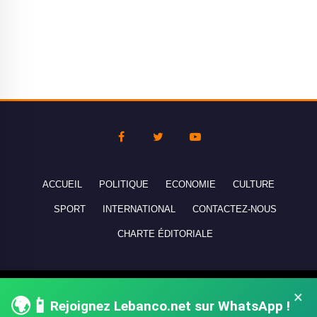
ACCUEIL
POLITIQUE
ECONOMIE
CULTURE
SPORT
INTERNATIONAL
CONTACTEZ-NOUS
CHARTE ÉDITORIALE
Copyright © 2010-2026 lebanco.net - Tous droits de reproduction
×
🌍📱
Rejoignez Lebanco.net sur WhatsApp !
réservés - All rights reserved.