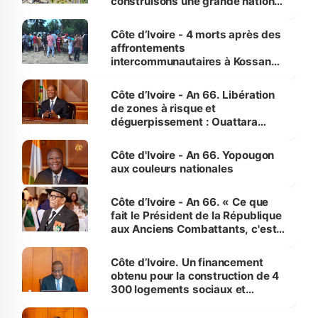
construisons une grande nation
pour nous-mêmes et pour les
générations futures »
Côte d’Ivoire - 4 morts après des
affrontements
intercommunautaires à Kossandji
(Alepé) - Notre correspondant au
milieu des sinistrés
Côte d’Ivoire - An 66. Libération
de zones à risque et
déguerpissement : Ouattara
assure du « strict respect de
l'Etat de droit pour préserver les
Côte d'Ivoire - An 66. Yopougon
vies humaines »
aux couleurs nationales
Côte d’Ivoire - An 66. « Ce que
fait le Président de la République
aux Anciens Combattants, c'est
inédit » (Cne Yassoungo Koné ®)
Côte d’Ivoire. Un financement
obtenu pour la construction de 4
300 logements sociaux et
économiques à Abidjan, Bouaké
et Yamoussoukro