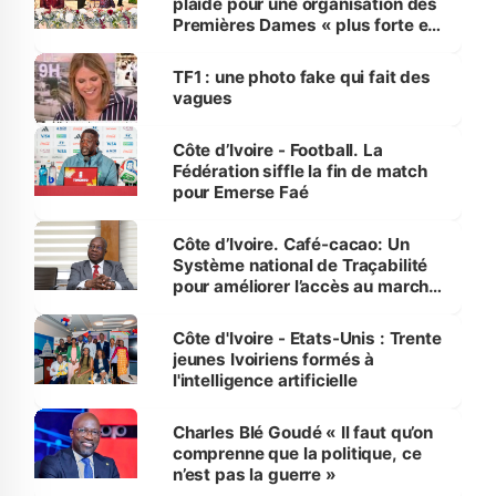
plaide pour une organisation des
Premières Dames « plus forte et
influente, dont l'impact s'affirme
sur la scène internationale »
TF1 : une photo fake qui fait des
vagues
Côte d’Ivoire - Football. La
Fédération siffle la fin de match
pour Emerse Faé
Côte d’Ivoire. Café-cacao: Un
Système national de Traçabilité
pour améliorer l’accès au marché
international
Côte d'Ivoire - Etats-Unis : Trente
jeunes Ivoiriens formés à
l'intelligence artificielle
Charles Blé Goudé « Il faut qu’on
comprenne que la politique, ce
n’est pas la guerre »