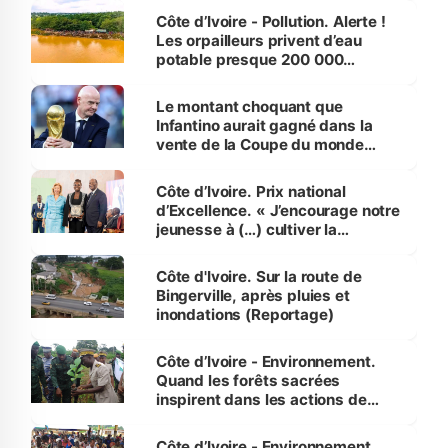
Côte d’Ivoire - Pollution. Alerte !
Les orpailleurs privent d’eau
potable presque 200 000
habitants autour d’Agboville
Le montant choquant que
Infantino aurait gagné dans la
vente de la Coupe du monde
révélé
Côte d’Ivoire. Prix national
d’Excellence. « J’encourage notre
jeunesse à (…) cultiver la
compétence et l’intégrité »
(Alassane Ouattara
Côte d'Ivoire. Sur la route de
Bingerville, après pluies et
inondations (Reportage)
Côte d’Ivoire - Environnement.
Quand les forêts sacrées
inspirent dans les actions de
reboisement
Côte d’Ivoire - Environnement.