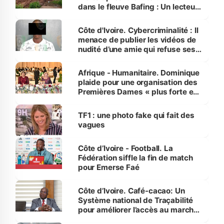
dans le fleuve Bafing : Un lecteur
dénonce la légèreté du ministère
des Transports
Côte d'Ivoire. Cybercriminalité : Il
menace de publier les vidéos de
nudité d’une amie qui refuse ses
avances
Afrique - Humanitaire. Dominique
plaide pour une organisation des
Premières Dames « plus forte et
influente, dont l'impact s'affirme
sur la scène internationale »
TF1 : une photo fake qui fait des
vagues
Côte d’Ivoire - Football. La
Fédération siffle la fin de match
pour Emerse Faé
Côte d’Ivoire. Café-cacao: Un
Système national de Traçabilité
pour améliorer l’accès au marché
international