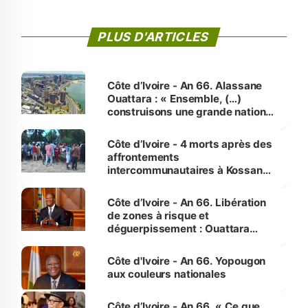
PLUS D'ARTICLES
Côte d’Ivoire - An 66. Alassane
Ouattara : « Ensemble, (…)
construisons une grande nation
pour nous-mêmes et pour les
générations futures »
Côte d’Ivoire - 4 morts après des
affrontements
intercommunautaires à Kossandji
(Alepé) - Notre correspondant au
milieu des sinistrés
Côte d’Ivoire - An 66. Libération
de zones à risque et
déguerpissement : Ouattara
assure du « strict respect de
l'Etat de droit pour préserver les
Côte d'Ivoire - An 66. Yopougon
vies humaines »
aux couleurs nationales
Côte d’Ivoire - An 66. « Ce que