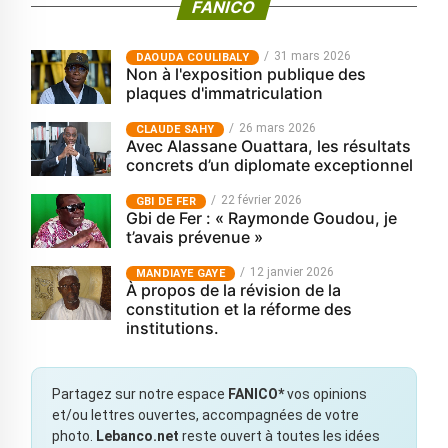
FANICO
31 mars 2026
‎DAOUDA COULIBALY
Non à l'exposition publique des
plaques d'immatriculation
26 mars 2026
CLAUDE SAHY
Avec Alassane Ouattara, les résultats
concrets d’un diplomate exceptionnel
22 février 2026
GBI DE FER
Gbi de Fer : « Raymonde Goudou, je
t’avais prévenue »
12 janvier 2026
MANDIAYE GAYE
À propos de la révision de la
constitution et la réforme des
institutions.
Partagez sur notre espace
FANICO*
vos opinions
et/ou lettres ouvertes, accompagnées de votre
photo.
Lebanco.net
reste ouvert à toutes les idées