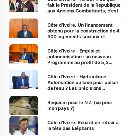
fait le Président de la République
aux Anciens Combattants, c'est
inédit » (Cne Yassoungo Koné ®)
Côte d’Ivoire. Un financement
obtenu pour la construction de 4
300 logements sociaux et
économiques à Abidjan, Bouaké
et Yamoussoukro
Côte d’Ivoire - Emploi et
autonomisation : un nouveau
Programme au profit de 5,3
millions de jeunes
Côte d’Ivoire - Hydraulique.
Autorisation ou taxe pour puiser
de l’eau ? Les précisions
d’Assahoré
Requiem pour le N’Zi (ou pour
mon pays ?)
Côte d’Ivoire. Renard de retour à
la tête des Éléphants