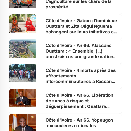
L’agriculture sur les chars de la
prospérité
Côte d’Ivoire - Gabon : Dominique
Ouattara et Zita Oligui Nguema
échangent sur leurs initiatives en
faveur des femmes et des
enfants
Côte d’Ivoire - An 66. Alassane
Ouattara : « Ensemble, (…)
construisons une grande nation
pour nous-mêmes et pour les
générations futures »
Côte d’Ivoire - 4 morts après des
affrontements
intercommunautaires à Kossandji
(Alepé) - Notre correspondant au
milieu des sinistrés
Côte d’Ivoire - An 66. Libération
de zones à risque et
déguerpissement : Ouattara
assure du « strict respect de
l'Etat de droit pour préserver les
Côte d'Ivoire - An 66. Yopougon
vies humaines »
aux couleurs nationales