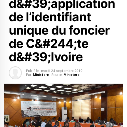
d&#39;application
de l’identifiant
unique du foncier
de C&#244;te
d&#39;Ivoire
Publié le :
mardi 24 septembre 2019
Par:
Ministere
| Source:
Ministere