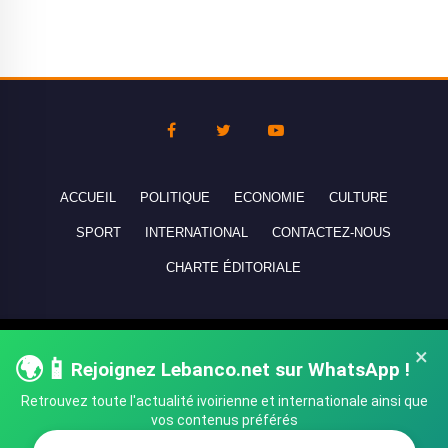
ACCUEIL
POLITIQUE
ECONOMIE
CULTURE
SPORT
INTERNATIONAL
CONTACTEZ-NOUS
CHARTE ÉDITORIALE
Copyright © 2010-2026 lebanco.net - Tous droits de reproduction
×
🌍📱
Rejoignez Lebanco.net sur WhatsApp !
réservés - All rights reserved.
Retrouvez toute l'actualité ivoirienne et internationale ainsi que
vos contenus préférés