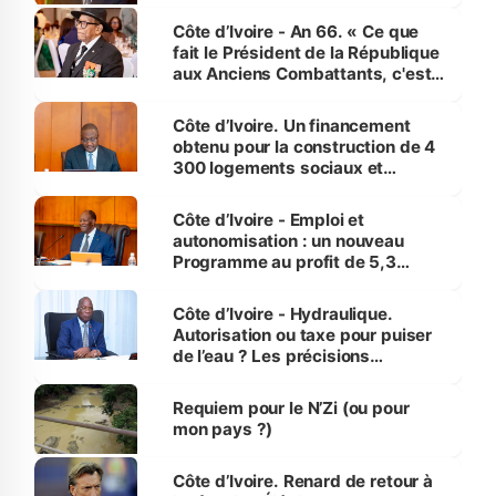
Côte d’Ivoire - An 66. « Ce que
fait le Président de la République
aux Anciens Combattants, c'est
inédit » (Cne Yassoungo Koné ®)
Côte d’Ivoire. Un financement
obtenu pour la construction de 4
300 logements sociaux et
économiques à Abidjan, Bouaké
et Yamoussoukro
Côte d’Ivoire - Emploi et
autonomisation : un nouveau
Programme au profit de 5,3
millions de jeunes
Côte d’Ivoire - Hydraulique.
Autorisation ou taxe pour puiser
de l’eau ? Les précisions
d’Assahoré
Requiem pour le N’Zi (ou pour
mon pays ?)
Côte d’Ivoire. Renard de retour à