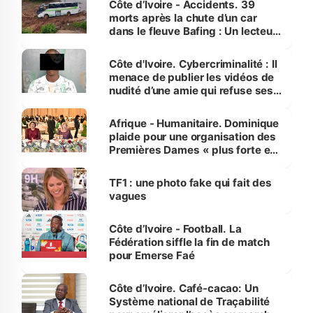
Côte d’Ivoire - Accidents. 39
morts après la chute d’un car
dans le fleuve Bafing : Un lecteur
dénonce la légèreté du ministère
des Transports
Côte d'Ivoire. Cybercriminalité : Il
menace de publier les vidéos de
nudité d’une amie qui refuse ses
avances
Afrique - Humanitaire. Dominique
plaide pour une organisation des
Premières Dames « plus forte et
influente, dont l'impact s'affirme
sur la scène internationale »
TF1 : une photo fake qui fait des
vagues
Côte d’Ivoire - Football. La
Fédération siffle la fin de match
pour Emerse Faé
Côte d’Ivoire. Café-cacao: Un
Système national de Traçabilité