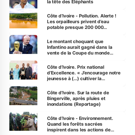
la tête des Éléphants
Côte d’Ivoire - Pollution. Alerte !
Les orpailleurs privent d’eau
potable presque 200 000
habitants autour d’Agboville
Le montant choquant que
Infantino aurait gagné dans la
vente de la Coupe du monde
révélé
Côte d’Ivoire. Prix national
d’Excellence. « J’encourage notre
jeunesse à (…) cultiver la
compétence et l’intégrité »
(Alassane Ouattara
Côte d'Ivoire. Sur la route de
Bingerville, après pluies et
inondations (Reportage)
Côte d’Ivoire - Environnement.
Quand les forêts sacrées
inspirent dans les actions de