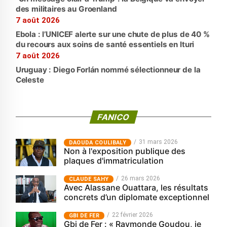
des militaires au Groenland
7 août 2026
Ebola : l’UNICEF alerte sur une chute de plus de 40 %
du recours aux soins de santé essentiels en Ituri
7 août 2026
Uruguay : Diego Forlán nommé sélectionneur de la
Celeste
FANICO
31 mars 2026
‎DAOUDA COULIBALY
Non à l'exposition publique des
plaques d'immatriculation
26 mars 2026
CLAUDE SAHY
Avec Alassane Ouattara, les résultats
concrets d’un diplomate exceptionnel
22 février 2026
GBI DE FER
Gbi de Fer : « Raymonde Goudou, je