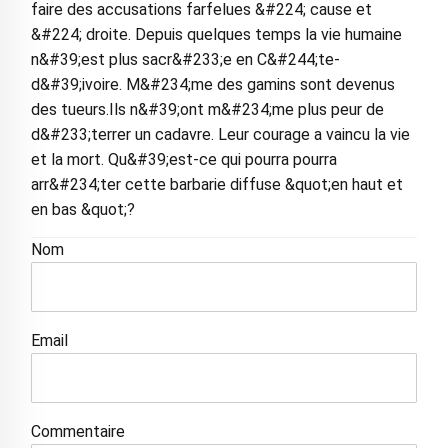
faire des accusations farfelues &#224; cause et
&#224; droite. Depuis quelques temps la vie humaine
n&#39;est plus sacr&#233;e en C&#244;te-
d&#39;ivoire. M&#234;me des gamins sont devenus
des tueurs.Ils n&#39;ont m&#234;me plus peur de
d&#233;terrer un cadavre. Leur courage a vaincu la vie
et la mort. Qu&#39;est-ce qui pourra pourra
arr&#234;ter cette barbarie diffuse &quot;en haut et
en bas &quot;?
Nom
Email
Commentaire