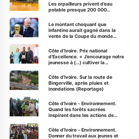
Les orpailleurs privent d’eau
potable presque 200 000
habitants autour d’Agboville
Le montant choquant que
Infantino aurait gagné dans la
vente de la Coupe du monde
révélé
Côte d’Ivoire. Prix national
d’Excellence. « J’encourage notre
jeunesse à (…) cultiver la
compétence et l’intégrité »
(Alassane Ouattara
Côte d'Ivoire. Sur la route de
Bingerville, après pluies et
inondations (Reportage)
Côte d’Ivoire - Environnement.
Quand les forêts sacrées
inspirent dans les actions de
reboisement
Côte d’Ivoire - Environnement.
Donner du travail aux jeunes et