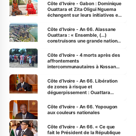
Côte d’Ivoire - Gabon : Dominique
Ouattara et Zita Oligui Nguema
échangent sur leurs initiatives en
faveur des femmes et des
enfants
Côte d’Ivoire - An 66. Alassane
Ouattara : « Ensemble, (…)
construisons une grande nation
pour nous-mêmes et pour les
générations futures »
Côte d’Ivoire - 4 morts après des
affrontements
intercommunautaires à Kossandji
(Alepé) - Notre correspondant au
milieu des sinistrés
Côte d’Ivoire - An 66. Libération
de zones à risque et
déguerpissement : Ouattara
assure du « strict respect de
l'Etat de droit pour préserver les
Côte d'Ivoire - An 66. Yopougon
vies humaines »
aux couleurs nationales
Côte d’Ivoire - An 66. « Ce que
fait le Président de la République