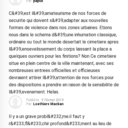
Par:
papus
C&#39;est l&#39;amateurisme de nos forces de
securite qui doivent s&#39;adapter aux nouvelles
formes de violence dans nos zones urbaines. Etions
nous dans le schema d&#39;une inhumation classique,
ordinaire ou tout le monde desertait le cimetiere apres
l&#39;ensevelissement du corps laissant la place a
quelques ouvriers pour les finitions? Non Ce cimetiere
situe en plein centre de la ville maintenant, avec ses
nombreuses entrees officielles et officieuses
devraient attirer l&#39;attention de nos forces pour
des dispositions a prendre en raison de la sensibilite de
l&#39;evenement. Helas.
Publié le :
9 février 2019
Par:
Loethiers Mackan
Il y a un grave probl&#232;me.il faut y
r&#233;fl&#233;chir profond&#233;ment au lieu de