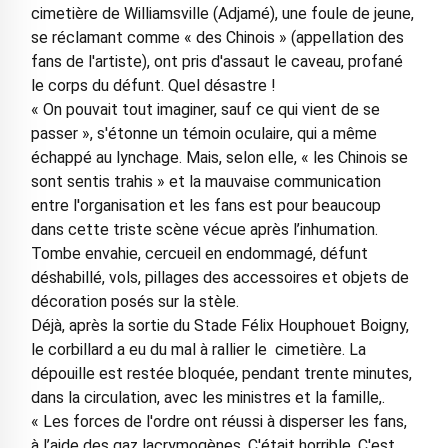
cimetière de Williamsville (Adjamé), une foule de jeune,
se réclamant comme « des Chinois » (appellation des
fans de l'artiste), ont pris d'assaut le caveau, profané
le corps du défunt. Quel désastre !
« On pouvait tout imaginer, sauf ce qui vient de se
passer », s'étonne un témoin oculaire, qui a même
échappé au lynchage. Mais, selon elle, « les Chinois se
sont sentis trahis » et la mauvaise communication
entre l'organisation et les fans est pour beaucoup
dans cette triste scène vécue après l’inhumation.
Tombe envahie, cercueil en endommagé, défunt
déshabillé, vols, pillages des accessoires et objets de
décoration posés sur la stèle.
Déjà, après la sortie du Stade Félix Houphouet Boigny,
le corbillard a eu du mal à rallier le cimetière. La
dépouille est restée bloquée, pendant trente minutes,
dans la circulation, avec les ministres et la famille,.
« Les forces de l'ordre ont réussi à disperser les fans,
à l’aide des gaz lacrymogènes. C'était horrible. C'est