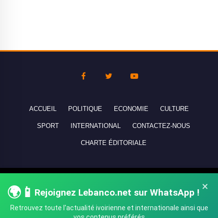
ACCUEIL
POLITIQUE
ECONOMIE
CULTURE
SPORT
INTERNATIONAL
CONTACTEZ-NOUS
CHARTE ÉDITORIALE
Copyright © 2010-2026 lebanco.net - Tous droits de reproduction
×
🌍📱
Rejoignez Lebanco.net sur WhatsApp !
réservés - All rights reserved.
Retrouvez toute l'actualité ivoirienne et internationale ainsi que
vos contenus préférés