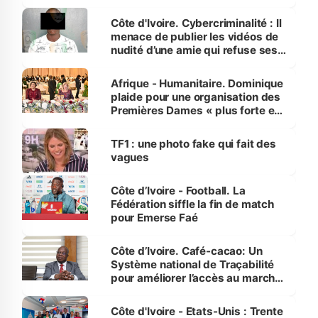
dénonce la légèreté du ministère
des Transports
Côte d'Ivoire. Cybercriminalité : Il
menace de publier les vidéos de
nudité d’une amie qui refuse ses
avances
Afrique - Humanitaire. Dominique
plaide pour une organisation des
Premières Dames « plus forte et
influente, dont l'impact s'affirme
sur la scène internationale »
TF1 : une photo fake qui fait des
vagues
Côte d’Ivoire - Football. La
Fédération siffle la fin de match
pour Emerse Faé
Côte d’Ivoire. Café-cacao: Un
Système national de Traçabilité
pour améliorer l’accès au marché
international
Côte d'Ivoire - Etats-Unis : Trente