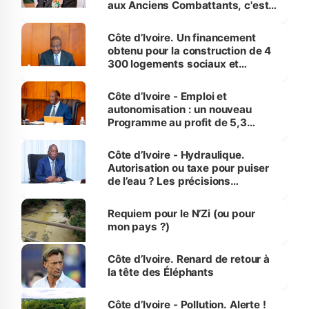
aux Anciens Combattants, c'est
inédit » (Cne Yassoungo Koné ®)
Côte d’Ivoire. Un financement
obtenu pour la construction de 4
300 logements sociaux et
économiques à Abidjan, Bouaké
et Yamoussoukro
Côte d’Ivoire - Emploi et
autonomisation : un nouveau
Programme au profit de 5,3
millions de jeunes
Côte d’Ivoire - Hydraulique.
Autorisation ou taxe pour puiser
de l’eau ? Les précisions
d’Assahoré
Requiem pour le N’Zi (ou pour
mon pays ?)
Côte d’Ivoire. Renard de retour à
la tête des Éléphants
Côte d’Ivoire - Pollution. Alerte !