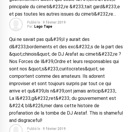
principale du cimeti&#232;re &#233;tait gard&#233;e
et pas toutes les autres issues du cimeti&#232;re…
Publié le :
9 février 2019
Par:
Lago Tape
Qui ne savait pas qu&#39;il y aurait des
d&#233;bordements et des exc&#232;s de la part des
&quot;chinois&quot; de DJ Arafat au cimeti&#232;re ?
Nos Forces de l&#39;Ordre et leurs responsables qui
sont nos &quot;s&#233;curitocrates&quot; se
comportent comme des amateurs. Ils adorent
improviser et sont toujours surpris par tout ce qui
arrive et qu&#39;ils n&#39;ont jamais anticip&#233;.
La l&#233;g&#232;ret&#233; du gouvernement est
&#224; bl&#226;mer dans cette histoire de
profanation de la tombe de DJ Arataf. This is shameful
and disgraceful!
Publié le :
9 février 2019