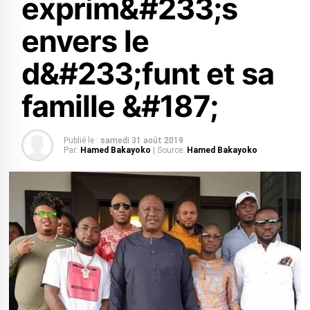
exprim&#233;s
envers le
d&#233;funt et sa
famille &#187;
Publié le :
samedi 31 août 2019
Par:
Hamed Bakayoko
| Source:
Hamed Bakayoko