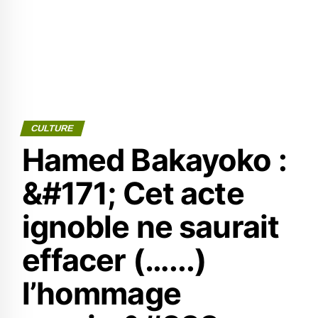
CULTURE
Hamed Bakayoko :
&#171; Cet acte
ignoble ne saurait
effacer (…...)
l’hommage