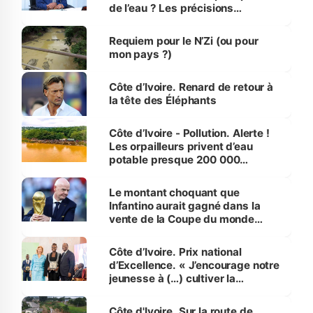
de l’eau ? Les précisions
d’Assahoré
Requiem pour le N’Zi (ou pour
mon pays ?)
Côte d’Ivoire. Renard de retour à
la tête des Éléphants
Côte d’Ivoire - Pollution. Alerte !
Les orpailleurs privent d’eau
potable presque 200 000
habitants autour d’Agboville
Le montant choquant que
Infantino aurait gagné dans la
vente de la Coupe du monde
révélé
Côte d’Ivoire. Prix national
d’Excellence. « J’encourage notre
jeunesse à (…) cultiver la
compétence et l’intégrité »
(Alassane Ouattara
Côte d'Ivoire. Sur la route de