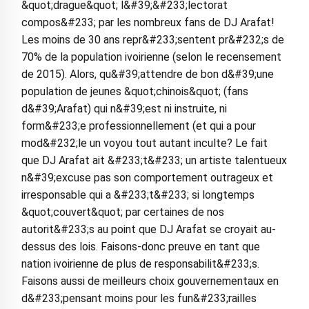
&quot;drague&quot; l&#39;&#233;lectorat
compos&#233; par les nombreux fans de DJ Arafat!
Les moins de 30 ans repr&#233;sentent pr&#232;s de
70% de la population ivoirienne (selon le recensement
de 2015). Alors, qu&#39;attendre de bon d&#39;une
population de jeunes &quot;chinois&quot; (fans
d&#39;Arafat) qui n&#39;est ni instruite, ni
form&#233;e professionnellement (et qui a pour
mod&#232;le un voyou tout autant inculte? Le fait
que DJ Arafat ait &#233;t&#233; un artiste talentueux
n&#39;excuse pas son comportement outrageux et
irresponsable qui a &#233;t&#233; si longtemps
&quot;couvert&quot; par certaines de nos
autorit&#233;s au point que DJ Arafat se croyait au-
dessus des lois. Faisons-donc preuve en tant que
nation ivoirienne de plus de responsabilit&#233;s.
Faisons aussi de meilleurs choix gouvernementaux en
d&#233;pensant moins pour les fun&#233;railles