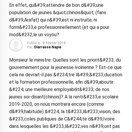
En effet, qu&#39;attendre de bon d&#39;une
population de jeunes &quot;chinois&quot; (fans
d&#39;Arafat) qui n&#39;est ni instruite, ni
form&#233;e professionnellement (et qui a pour
mod&#232;le un voyou?
Publié le :
9 février 2019
Par:
Diarrasse Napie
Monsieur le ministre: Quelles sont les priorit&#233; du
gouvernement pour la jeunesse ivoirienne ? Est-ce que
cela ne devrait-il pas &#234;tre l&#39;&#233;ducation
et la formation professionnelle, afin d&#39;aboutir
&#224; une meilleure employabilit&#233; de nos
jeunes soi-disant(chinois)? A la rentr&#233;e scolaire
2019-2020, on nous montrera encore (comme
d&#39;habitude) &#224; la t&#233;l&#233;vision, des
&#233;coles publiques de C&#244;te d&#39;Ivoire
dans lesquelles les &#233;l&#232;ves n&#39;ont pas