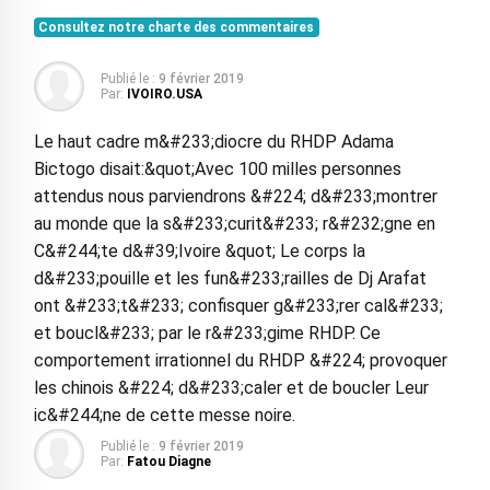
Consultez notre charte des commentaires
Publié le :
9 février 2019
Par:
IVOIRO.USA
Le haut cadre m&#233;diocre du RHDP Adama
Bictogo disait:&quot;Avec 100 milles personnes
attendus nous parviendrons &#224; d&#233;montrer
au monde que la s&#233;curit&#233; r&#232;gne en
C&#244;te d&#39;Ivoire &quot; Le corps la
d&#233;pouille et les fun&#233;railles de Dj Arafat
ont &#233;t&#233; confisquer g&#233;rer cal&#233;
et boucl&#233; par le r&#233;gime RHDP. Ce
comportement irrationnel du RHDP &#224; provoquer
les chinois &#224; d&#233;caler et de boucler Leur
ic&#244;ne de cette messe noire.
Publié le :
9 février 2019
Par:
Fatou Diagne