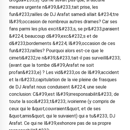
mesure urgente n&#39;&#233;tait prise, les
fun&#233;railles de DJ Arafat samedi allait &#234;tre
l&#39;occasion de nombreux autres drames? Car ses
fans parmi les plus excit&#233;s, se pr&#233;paraient
&#224; beaucoup d&#39;exc&#232;s et de
d&#233;bordements &#224; l&#39;occasion de ces
fun&#233;railles? Pourquoi alors est-ce que le
cimeti&#232;re n&#39;&#233;tait-il pas surveill&#233;
(avant que la tombe d&#39;Arafat ne soit
profan&#233;e) ? Les vid&#233;os de l&#39;accident
et la r&#233;capitulation de la vie pleine de frasques
de DJ Arafat nous conduisent &#224; une seule
conclusion: C&#39;est l&#39;irresponsabilit&#233; de
toute la soci&#233;t&#233; ivoirienne (y compris de
ceux qui le &quot;couvraient&quot; et de ses
&quot;amis&quot; qui le suivaient) qui a tu&#233; DJ
Arafat. Ce qui ne l&#39;exhonore pas de sa propre