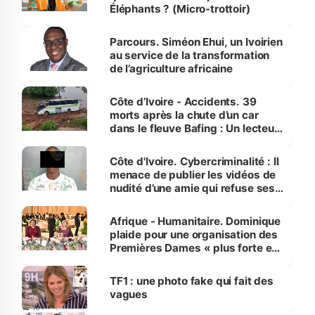
Éléphants ? (Micro-trottoir)
Parcours. Siméon Ehui, un Ivoirien
au service de la transformation
de l’agriculture africaine
Côte d’Ivoire - Accidents. 39
morts après la chute d’un car
dans le fleuve Bafing : Un lecteur
dénonce la légèreté du ministère
des Transports
Côte d'Ivoire. Cybercriminalité : Il
menace de publier les vidéos de
nudité d’une amie qui refuse ses
avances
Afrique - Humanitaire. Dominique
plaide pour une organisation des
Premières Dames « plus forte et
influente, dont l'impact s'affirme
sur la scène internationale »
TF1 : une photo fake qui fait des
vagues