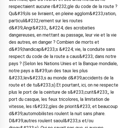
respectaient aucune r&#232;gle du code de la route ?
Qu&#39;ils se livraient, en pleine agglom&#233;ration,
particuli&#232;rement sur les routes
d&#39;Angr&#233;, &#224; des acrobaties
dangereuses, en mettant au passage, leur vie et la vie
des autres, en danger ? Combien de morts et
d&#39;handicap&#233;s &#224; vie, la conduite sans
respect du code de la route a caus&#233; dans notre
pays ? (Selon les Nations Unies et la Banque mondiale,
notre pays a l&#39;un des taux les plus
&#233;lev&#233;s au monde d&#39;accidents de la
route et de tu&#233;s).Et pourtant, ici, on ne respecte
plus le port de la ceinture de s&#233;curit&#233;, le
port du casque, les feux tricolores, la limitation de
vitesse, les r&#232;gles de priorit&#233; et beaucoup
d&#39;automobilistes roulent la nuit sans phare.
D&#39;autres roulent saoul&#233;s et/ou
drogu&#233;s). Qui ne savait pas que, si aucune