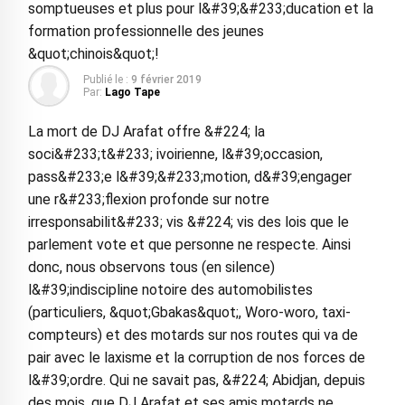
somptueuses et plus pour l&#39;&#233;ducation et la
formation professionnelle des jeunes
&quot;chinois&quot;!
Publié le :
9 février 2019
Par:
Lago Tape
La mort de DJ Arafat offre &#224; la
soci&#233;t&#233; ivoirienne, l&#39;occasion,
pass&#233;e l&#39;&#233;motion, d&#39;engager
une r&#233;flexion profonde sur notre
irresponsabilit&#233; vis &#224; vis des lois que le
parlement vote et que personne ne respecte. Ainsi
donc, nous observons tous (en silence)
l&#39;indiscipline notoire des automobilistes
(particuliers, &quot;Gbakas&quot;, Woro-woro, taxi-
compteurs) et des motards sur nos routes qui va de
pair avec le laxisme et la corruption de nos forces de
l&#39;ordre. Qui ne savait pas, &#224; Abidjan, depuis
des mois, que DJ Arafat et ses amis motards ne