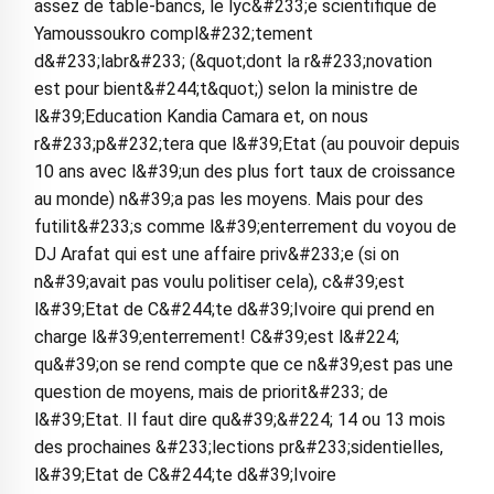
assez de table-bancs, le lyc&#233;e scientifique de
Yamoussoukro compl&#232;tement
d&#233;labr&#233; (&quot;dont la r&#233;novation
est pour bient&#244;t&quot;) selon la ministre de
l&#39;Education Kandia Camara et, on nous
r&#233;p&#232;tera que l&#39;Etat (au pouvoir depuis
10 ans avec l&#39;un des plus fort taux de croissance
au monde) n&#39;a pas les moyens. Mais pour des
futilit&#233;s comme l&#39;enterrement du voyou de
DJ Arafat qui est une affaire priv&#233;e (si on
n&#39;avait pas voulu politiser cela), c&#39;est
l&#39;Etat de C&#244;te d&#39;Ivoire qui prend en
charge l&#39;enterrement! C&#39;est l&#224;
qu&#39;on se rend compte que ce n&#39;est pas une
question de moyens, mais de priorit&#233; de
l&#39;Etat. Il faut dire qu&#39;&#224; 14 ou 13 mois
des prochaines &#233;lections pr&#233;sidentielles,
l&#39;Etat de C&#244;te d&#39;Ivoire