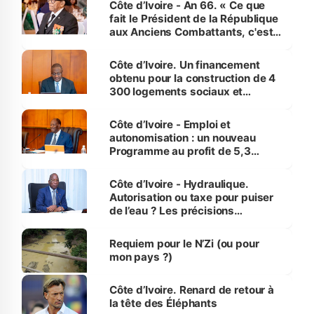
Côte d’Ivoire - An 66. « Ce que
fait le Président de la République
aux Anciens Combattants, c'est
inédit » (Cne Yassoungo Koné ®)
Côte d’Ivoire. Un financement
obtenu pour la construction de 4
300 logements sociaux et
économiques à Abidjan, Bouaké
et Yamoussoukro
Côte d’Ivoire - Emploi et
autonomisation : un nouveau
Programme au profit de 5,3
millions de jeunes
Côte d’Ivoire - Hydraulique.
Autorisation ou taxe pour puiser
de l’eau ? Les précisions
d’Assahoré
Requiem pour le N’Zi (ou pour
mon pays ?)
Côte d’Ivoire. Renard de retour à
la tête des Éléphants