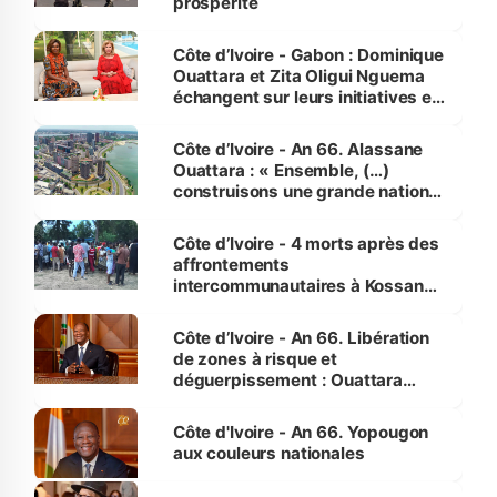
prospérité
Côte d’Ivoire - Gabon : Dominique
Ouattara et Zita Oligui Nguema
échangent sur leurs initiatives en
faveur des femmes et des
enfants
Côte d’Ivoire - An 66. Alassane
Ouattara : « Ensemble, (…)
construisons une grande nation
pour nous-mêmes et pour les
générations futures »
Côte d’Ivoire - 4 morts après des
affrontements
intercommunautaires à Kossandji
(Alepé) - Notre correspondant au
milieu des sinistrés
Côte d’Ivoire - An 66. Libération
de zones à risque et
déguerpissement : Ouattara
assure du « strict respect de
l'Etat de droit pour préserver les
Côte d'Ivoire - An 66. Yopougon
vies humaines »
aux couleurs nationales