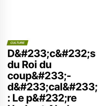
CULTURE
D&#233;c&#232;s
du Roi du
coup&#233;-
d&#233;cal&#233;
: Le p&#232;re