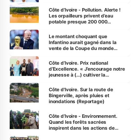
Côte d’Ivoire - Pollution. Alerte !
Les orpailleurs privent d’eau
potable presque 200 000
habitants autour d’Agboville
Le montant choquant que
Infantino aurait gagné dans la
vente de la Coupe du monde
révélé
Côte d’Ivoire. Prix national
d’Excellence. « J’encourage notre
jeunesse à (…) cultiver la
compétence et l’intégrité »
(Alassane Ouattara
Côte d'Ivoire. Sur la route de
Bingerville, après pluies et
inondations (Reportage)
Côte d’Ivoire - Environnement.
Quand les forêts sacrées
inspirent dans les actions de
reboisement