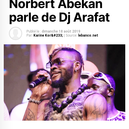
Norbert Abekan
parle de Dj Arafat
Publié le :
dimanche 18 août 2019
Par:
Karine Kor&#233;
| Source:
lebanco.net