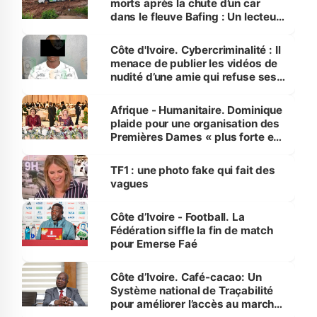
morts après la chute d’un car
dans le fleuve Bafing : Un lecteur
dénonce la légèreté du ministère
des Transports
Côte d'Ivoire. Cybercriminalité : Il
menace de publier les vidéos de
nudité d’une amie qui refuse ses
avances
Afrique - Humanitaire. Dominique
plaide pour une organisation des
Premières Dames « plus forte et
influente, dont l'impact s'affirme
sur la scène internationale »
TF1 : une photo fake qui fait des
vagues
Côte d’Ivoire - Football. La
Fédération siffle la fin de match
pour Emerse Faé
Côte d’Ivoire. Café-cacao: Un
Système national de Traçabilité
pour améliorer l’accès au marché