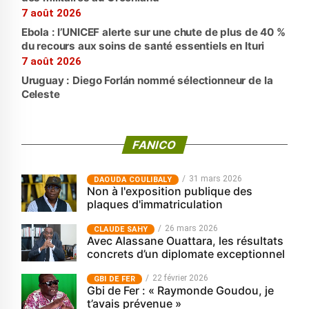
7 août 2026
Ebola : l’UNICEF alerte sur une chute de plus de 40 %
du recours aux soins de santé essentiels en Ituri
7 août 2026
Uruguay : Diego Forlán nommé sélectionneur de la
Celeste
FANICO
31 mars 2026
‎DAOUDA COULIBALY
Non à l'exposition publique des
plaques d'immatriculation
26 mars 2026
CLAUDE SAHY
Avec Alassane Ouattara, les résultats
concrets d’un diplomate exceptionnel
22 février 2026
GBI DE FER
Gbi de Fer : « Raymonde Goudou, je
t’avais prévenue »