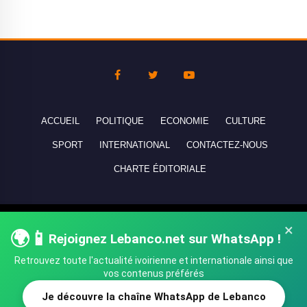
ACCUEIL
POLITIQUE
ECONOMIE
CULTURE
SPORT
INTERNATIONAL
CONTACTEZ-NOUS
CHARTE ÉDITORIALE
Copyright © 2010-2026 lebanco.net - Tous droits de reproduction
×
🌍📱
Rejoignez Lebanco.net sur WhatsApp !
réservés - All rights reserved.
Retrouvez toute l'actualité ivoirienne et internationale ainsi que
vos contenus préférés
Je découvre la chaîne WhatsApp de Lebanco