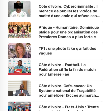
des Transports
Côte d'Ivoire. Cybercriminalité : Il
menace de publier les vidéos de
nudité d’une amie qui refuse ses
avances
Afrique - Humanitaire. Dominique
plaide pour une organisation des
Premières Dames « plus forte et
influente, dont l'impact s'affirme
sur la scène internationale »
TF1 : une photo fake qui fait des
vagues
Côte d’Ivoire - Football. La
Fédération siffle la fin de match
pour Emerse Faé
Côte d’Ivoire. Café-cacao: Un
Système national de Traçabilité
pour améliorer l’accès au marché
international
Côte d'Ivoire - Etats-Unis : Trente