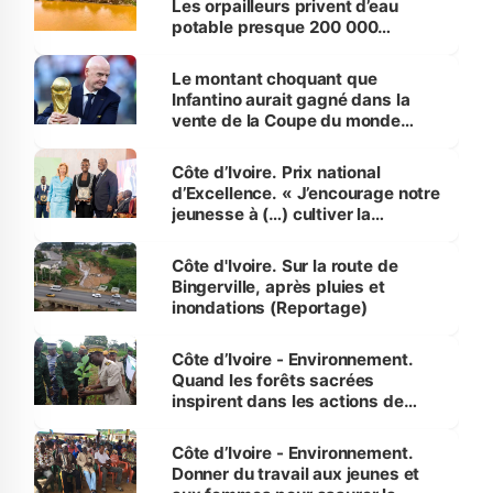
Les orpailleurs privent d’eau
potable presque 200 000
habitants autour d’Agboville
Le montant choquant que
Infantino aurait gagné dans la
vente de la Coupe du monde
révélé
Côte d’Ivoire. Prix national
d’Excellence. « J’encourage notre
jeunesse à (…) cultiver la
compétence et l’intégrité »
(Alassane Ouattara
Côte d'Ivoire. Sur la route de
Bingerville, après pluies et
inondations (Reportage)
Côte d’Ivoire - Environnement.
Quand les forêts sacrées
inspirent dans les actions de
reboisement
Côte d’Ivoire - Environnement.
Donner du travail aux jeunes et