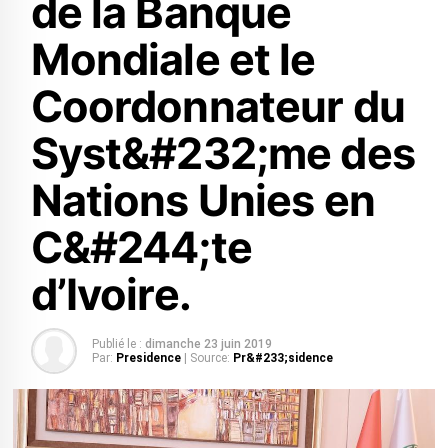
de la Banque
Mondiale et le
Coordonnateur du
Syst&#232;me des
Nations Unies en
C&#244;te
d’Ivoire.
Publié le :
dimanche 23 juin 2019
Par:
Presidence
| Source:
Pr&#233;sidence