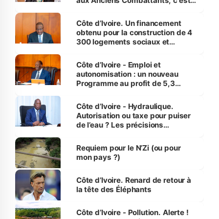
aux Anciens Combattants, c'est
inédit » (Cne Yassoungo Koné ®)
Côte d’Ivoire. Un financement
obtenu pour la construction de 4
300 logements sociaux et
économiques à Abidjan, Bouaké
et Yamoussoukro
Côte d’Ivoire - Emploi et
autonomisation : un nouveau
Programme au profit de 5,3
millions de jeunes
Côte d’Ivoire - Hydraulique.
Autorisation ou taxe pour puiser
de l’eau ? Les précisions
d’Assahoré
Requiem pour le N’Zi (ou pour
mon pays ?)
Côte d’Ivoire. Renard de retour à
la tête des Éléphants
Côte d’Ivoire - Pollution. Alerte !