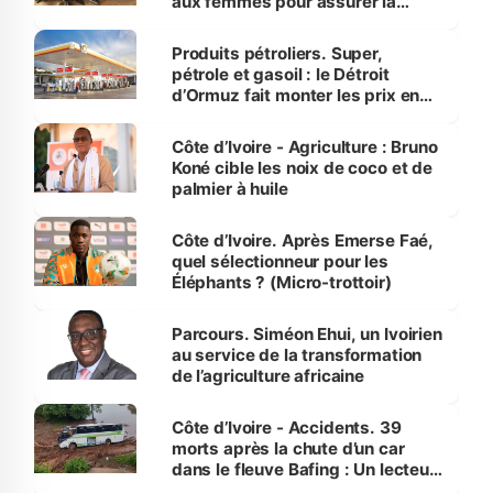
aux femmes pour assurer la
protection des espèces
menacées
Produits pétroliers. Super,
pétrole et gasoil : le Détroit
d’Ormuz fait monter les prix en
Côte d’Ivoire
Côte d’Ivoire - Agriculture : Bruno
Koné cible les noix de coco et de
palmier à huile
Côte d’Ivoire. Après Emerse Faé,
quel sélectionneur pour les
Éléphants ? (Micro-trottoir)
Parcours. Siméon Ehui, un Ivoirien
au service de la transformation
de l’agriculture africaine
Côte d’Ivoire - Accidents. 39
morts après la chute d’un car
dans le fleuve Bafing : Un lecteur
dénonce la légèreté du ministère