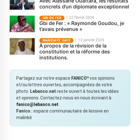
Avec Alassane Ouattara, les résultats
concrets d’un diplomate exceptionnel
22 février 2026
GBI DE FER
Gbi de Fer : « Raymonde Goudou, je
t’avais prévenue »
12 janvier 2026
MANDIAYE GAYE
À propos de la révision de la
constitution et la réforme des
institutions.
Partagez sur notre espace
FANICO*
vos opinions
et/ou lettres ouvertes, accompagnées de votre
photo.
Lebanco.net
reste ouvert à toutes les idées
et opinions. Contactez-nous en nous écrivant à
fanico@lebanco.net
.
Fanico :
espace communautaire de lessive en
malinké