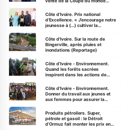
vente de la Coupe du monde
révélé
Côte d’Ivoire. Prix national
d’Excellence. « J’encourage notre
jeunesse à (…) cultiver la
compétence et l’intégrité »
(Alassane Ouattara
Côte d'Ivoire. Sur la route de
Bingerville, après pluies et
inondations (Reportage)
Côte d’Ivoire - Environnement.
Quand les forêts sacrées
inspirent dans les actions de
reboisement
Côte d’Ivoire - Environnement.
Donner du travail aux jeunes et
aux femmes pour assurer la
protection des espèces
menacées
Produits pétroliers. Super,
pétrole et gasoil : le Détroit
d’Ormuz fait monter les prix en
Côte d’Ivoire