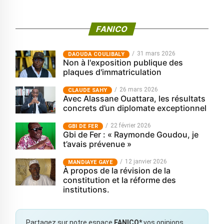
FANICO
31 mars 2026
‎DAOUDA COULIBALY
Non à l'exposition publique des
plaques d'immatriculation
26 mars 2026
CLAUDE SAHY
Avec Alassane Ouattara, les résultats
concrets d’un diplomate exceptionnel
22 février 2026
GBI DE FER
Gbi de Fer : « Raymonde Goudou, je
t’avais prévenue »
12 janvier 2026
MANDIAYE GAYE
À propos de la révision de la
constitution et la réforme des
institutions.
Partagez sur notre espace
FANICO*
vos opinions