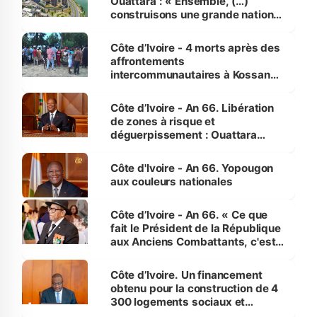
Ouattara : « Ensemble, (…)
construisons une grande nation
pour nous-mêmes et pour les
générations futures »
Côte d’Ivoire - 4 morts après des
affrontements
intercommunautaires à Kossandji
(Alepé) - Notre correspondant au
milieu des sinistrés
Côte d’Ivoire - An 66. Libération
de zones à risque et
déguerpissement : Ouattara
assure du « strict respect de
l'Etat de droit pour préserver les
Côte d'Ivoire - An 66. Yopougon
vies humaines »
aux couleurs nationales
Côte d’Ivoire - An 66. « Ce que
fait le Président de la République
aux Anciens Combattants, c'est
inédit » (Cne Yassoungo Koné ®)
Côte d’Ivoire. Un financement
obtenu pour la construction de 4
300 logements sociaux et
économiques à Abidjan, Bouaké