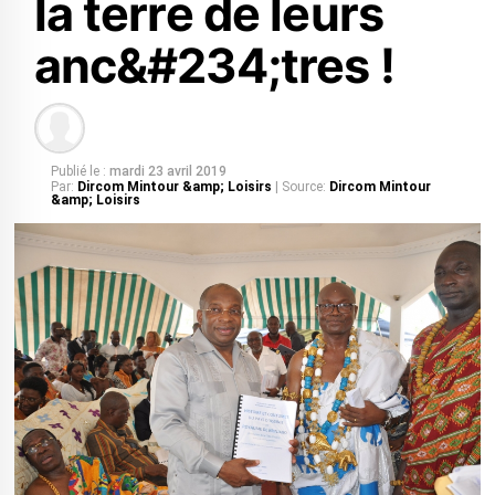
la terre de leurs
anc&#234;tres !
Publié le :
mardi 23 avril 2019
Par:
Dircom Mintour &amp; Loisirs
| Source:
Dircom Mintour
&amp; Loisirs