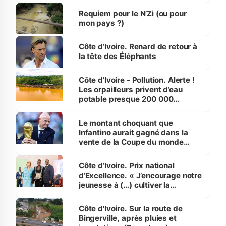
Requiem pour le N’Zi (ou pour
mon pays ?)
Côte d’Ivoire. Renard de retour à
la tête des Éléphants
Côte d’Ivoire - Pollution. Alerte !
Les orpailleurs privent d’eau
potable presque 200 000
habitants autour d’Agboville
Le montant choquant que
Infantino aurait gagné dans la
vente de la Coupe du monde
révélé
Côte d’Ivoire. Prix national
d’Excellence. « J’encourage notre
jeunesse à (…) cultiver la
compétence et l’intégrité »
(Alassane Ouattara
Côte d'Ivoire. Sur la route de
Bingerville, après pluies et