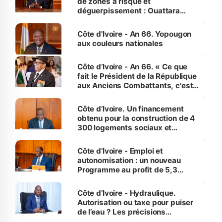
de zones à risque et
déguerpissement : Ouattara
assure du « strict respect de
l'Etat de droit pour préserver les
Côte d'Ivoire - An 66. Yopougon
vies humaines »
aux couleurs nationales
Côte d’Ivoire - An 66. « Ce que
fait le Président de la République
aux Anciens Combattants, c'est
inédit » (Cne Yassoungo Koné ®)
Côte d’Ivoire. Un financement
obtenu pour la construction de 4
300 logements sociaux et
économiques à Abidjan, Bouaké
et Yamoussoukro
Côte d’Ivoire - Emploi et
autonomisation : un nouveau
Programme au profit de 5,3
millions de jeunes
Côte d’Ivoire - Hydraulique.
Autorisation ou taxe pour puiser
de l’eau ? Les précisions
d’Assahoré