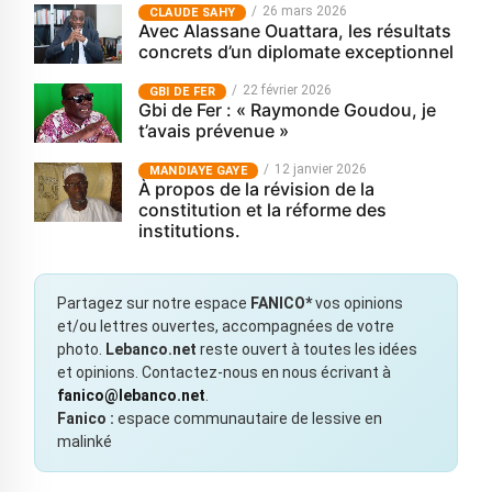
26 mars 2026
CLAUDE SAHY
Avec Alassane Ouattara, les résultats
concrets d’un diplomate exceptionnel
22 février 2026
GBI DE FER
Gbi de Fer : « Raymonde Goudou, je
t’avais prévenue »
12 janvier 2026
MANDIAYE GAYE
À propos de la révision de la
constitution et la réforme des
institutions.
Partagez sur notre espace
FANICO*
vos opinions
et/ou lettres ouvertes, accompagnées de votre
photo.
Lebanco.net
reste ouvert à toutes les idées
et opinions. Contactez-nous en nous écrivant à
fanico@lebanco.net
.
Fanico :
espace communautaire de lessive en
malinké