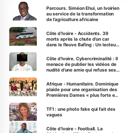
Parcours. Siméon Ehui, un Ivoirien
au service de la transformation
de l’agriculture africaine
Côte d’Ivoire - Accidents. 39
morts après la chute d’un car
dans le fleuve Bafing : Un lecteur
dénonce la légèreté du ministère
des Transports
Côte d'Ivoire. Cybercriminalité : Il
menace de publier les vidéos de
nudité d’une amie qui refuse ses
avances
Afrique - Humanitaire. Dominique
plaide pour une organisation des
Premières Dames « plus forte et
influente, dont l'impact s'affirme
sur la scène internationale »
TF1 : une photo fake qui fait des
vagues
Côte d’Ivoire - Football. La