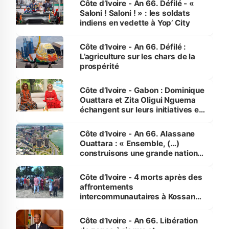
Côte d’Ivoire - An 66. Défilé - «
Saloni ! Saloni ! » : les soldats
indiens en vedette à Yop’ City
Côte d’Ivoire - An 66. Défilé :
L’agriculture sur les chars de la
prospérité
Côte d’Ivoire - Gabon : Dominique
Ouattara et Zita Oligui Nguema
échangent sur leurs initiatives en
faveur des femmes et des
enfants
Côte d’Ivoire - An 66. Alassane
Ouattara : « Ensemble, (…)
construisons une grande nation
pour nous-mêmes et pour les
générations futures »
Côte d’Ivoire - 4 morts après des
affrontements
intercommunautaires à Kossandji
(Alepé) - Notre correspondant au
milieu des sinistrés
Côte d’Ivoire - An 66. Libération