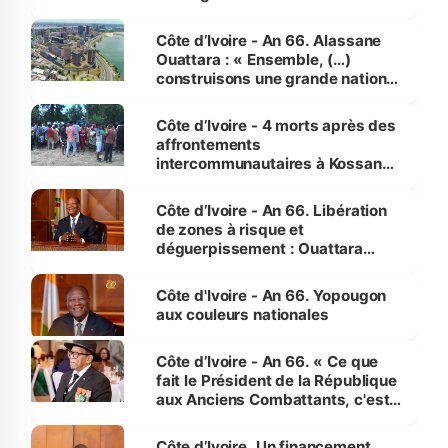
faveur des femmes et des
enfants
Côte d’Ivoire - An 66. Alassane
Ouattara : « Ensemble, (…)
construisons une grande nation
pour nous-mêmes et pour les
générations futures »
Côte d’Ivoire - 4 morts après des
affrontements
intercommunautaires à Kossandji
(Alepé) - Notre correspondant au
milieu des sinistrés
Côte d’Ivoire - An 66. Libération
de zones à risque et
déguerpissement : Ouattara
assure du « strict respect de
l'Etat de droit pour préserver les
Côte d'Ivoire - An 66. Yopougon
vies humaines »
aux couleurs nationales
Côte d’Ivoire - An 66. « Ce que
fait le Président de la République
aux Anciens Combattants, c'est
inédit » (Cne Yassoungo Koné ®)
Côte d’Ivoire. Un financement