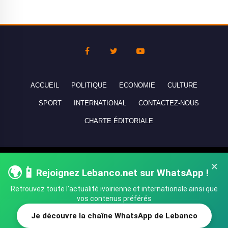
ACCUEIL
POLITIQUE
ECONOMIE
CULTURE
SPORT
INTERNATIONAL
CONTACTEZ-NOUS
CHARTE ÉDITORIALE
Copyright © 2010-2026 lebanco.net - Tous droits de reproduction
×
🌍📱
réservés - All rights reserved.
Rejoignez Lebanco.net sur WhatsApp !
Retrouvez toute l'actualité ivoirienne et internationale ainsi que
vos contenus préférés
Je découvre la chaîne WhatsApp de Lebanco