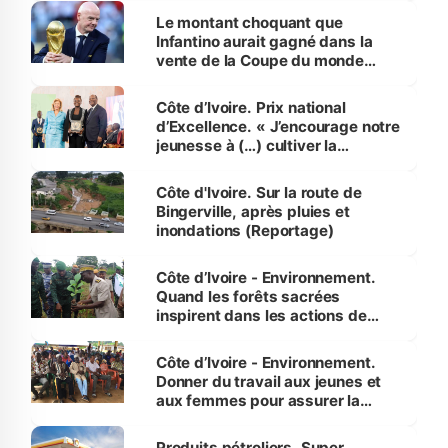
Le montant choquant que
Infantino aurait gagné dans la
vente de la Coupe du monde
révélé
Côte d’Ivoire. Prix national
d’Excellence. « J’encourage notre
jeunesse à (…) cultiver la
compétence et l’intégrité »
(Alassane Ouattara
Côte d'Ivoire. Sur la route de
Bingerville, après pluies et
inondations (Reportage)
Côte d’Ivoire - Environnement.
Quand les forêts sacrées
inspirent dans les actions de
reboisement
Côte d’Ivoire - Environnement.
Donner du travail aux jeunes et
aux femmes pour assurer la
protection des espèces
menacées
Produits pétroliers. Super,