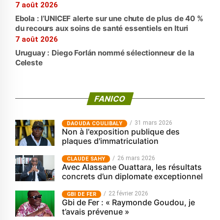
7 août 2026
Ebola : l’UNICEF alerte sur une chute de plus de 40 %
du recours aux soins de santé essentiels en Ituri
7 août 2026
Uruguay : Diego Forlán nommé sélectionneur de la
Celeste
FANICO
31 mars 2026
‎DAOUDA COULIBALY
Non à l'exposition publique des
plaques d'immatriculation
26 mars 2026
CLAUDE SAHY
Avec Alassane Ouattara, les résultats
concrets d’un diplomate exceptionnel
22 février 2026
GBI DE FER
Gbi de Fer : « Raymonde Goudou, je
t’avais prévenue »