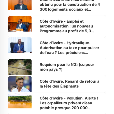
obtenu pour la construction de 4
300 logements sociaux et
économiques à Abidjan, Bouaké
et Yamoussoukro
Côte d’Ivoire - Emploi et
autonomisation : un nouveau
Programme au profit de 5,3
millions de jeunes
Côte d’Ivoire - Hydraulique.
Autorisation ou taxe pour puiser
de l’eau ? Les précisions
d’Assahoré
Requiem pour le N’Zi (ou pour
mon pays ?)
Côte d’Ivoire. Renard de retour à
la tête des Éléphants
Côte d’Ivoire - Pollution. Alerte !
Les orpailleurs privent d’eau
potable presque 200 000
habitants autour d’Agboville