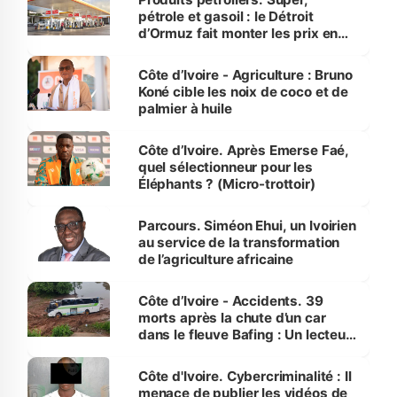
pétrole et gasoil : le Détroit
d’Ormuz fait monter les prix en
Côte d’Ivoire
Côte d’Ivoire - Agriculture : Bruno
Koné cible les noix de coco et de
palmier à huile
Côte d’Ivoire. Après Emerse Faé,
quel sélectionneur pour les
Éléphants ? (Micro-trottoir)
Parcours. Siméon Ehui, un Ivoirien
au service de la transformation
de l’agriculture africaine
Côte d’Ivoire - Accidents. 39
morts après la chute d’un car
dans le fleuve Bafing : Un lecteur
dénonce la légèreté du ministère
des Transports
Côte d'Ivoire. Cybercriminalité : Il
menace de publier les vidéos de