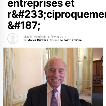
entreprises et
r&#233;ciproqueme
&#187;
Publié le :
vendredi 15 février 2019
Par:
Malick Diawara
| Source:
le point.afrique