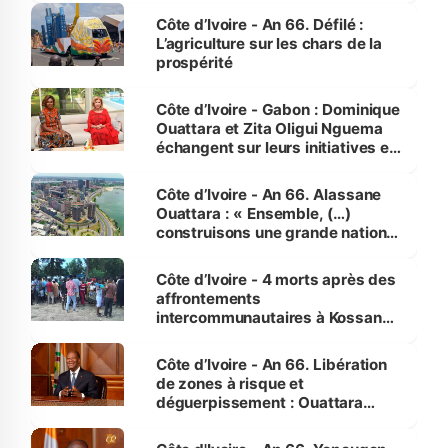
Côte d’Ivoire - An 66. Défilé :
L’agriculture sur les chars de la
prospérité
Côte d’Ivoire - Gabon : Dominique
Ouattara et Zita Oligui Nguema
échangent sur leurs initiatives en
faveur des femmes et des
enfants
Côte d’Ivoire - An 66. Alassane
Ouattara : « Ensemble, (…)
construisons une grande nation
pour nous-mêmes et pour les
générations futures »
Côte d’Ivoire - 4 morts après des
affrontements
intercommunautaires à Kossandji
(Alepé) - Notre correspondant au
milieu des sinistrés
Côte d’Ivoire - An 66. Libération
de zones à risque et
déguerpissement : Ouattara
assure du « strict respect de
l'Etat de droit pour préserver les