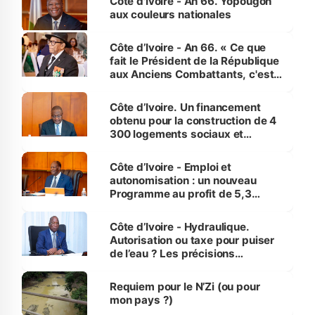
Côte d'Ivoire - An 66. Yopougon
vies humaines »
aux couleurs nationales
Côte d’Ivoire - An 66. « Ce que
fait le Président de la République
aux Anciens Combattants, c'est
inédit » (Cne Yassoungo Koné ®)
Côte d’Ivoire. Un financement
obtenu pour la construction de 4
300 logements sociaux et
économiques à Abidjan, Bouaké
et Yamoussoukro
Côte d’Ivoire - Emploi et
autonomisation : un nouveau
Programme au profit de 5,3
millions de jeunes
Côte d’Ivoire - Hydraulique.
Autorisation ou taxe pour puiser
de l’eau ? Les précisions
d’Assahoré
Requiem pour le N’Zi (ou pour
mon pays ?)