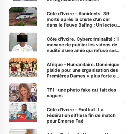
Côte d’Ivoire - Accidents. 39
morts après la chute d’un car
dans le fleuve Bafing : Un lecteur
dénonce la légèreté du ministère
des Transports
Côte d'Ivoire. Cybercriminalité : Il
menace de publier les vidéos de
nudité d’une amie qui refuse ses
avances
Afrique - Humanitaire. Dominique
plaide pour une organisation des
Premières Dames « plus forte et
influente, dont l'impact s'affirme
sur la scène internationale »
TF1 : une photo fake qui fait des
vagues
Côte d’Ivoire - Football. La
Fédération siffle la fin de match
pour Emerse Faé