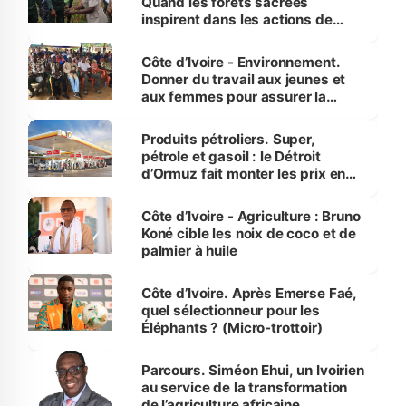
Quand les forêts sacrées
inspirent dans les actions de
reboisement
Côte d’Ivoire - Environnement.
Donner du travail aux jeunes et
aux femmes pour assurer la
protection des espèces
menacées
Produits pétroliers. Super,
pétrole et gasoil : le Détroit
d’Ormuz fait monter les prix en
Côte d’Ivoire
Côte d’Ivoire - Agriculture : Bruno
Koné cible les noix de coco et de
palmier à huile
Côte d’Ivoire. Après Emerse Faé,
quel sélectionneur pour les
Éléphants ? (Micro-trottoir)
Parcours. Siméon Ehui, un Ivoirien
au service de la transformation
de l’agriculture africaine