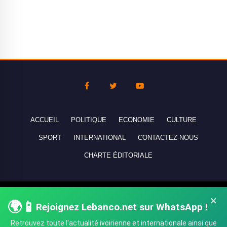
ACCUEIL
POLITIQUE
ECONOMIE
CULTURE
SPORT
INTERNATIONAL
CONTACTEZ-NOUS
CHARTE ÉDITORIALE
Copyright © 2010-2026 lebanco.net - Tous droits de reproduction
×
🌍📱
Rejoignez Lebanco.net sur WhatsApp !
réservés - All rights reserved.
Retrouvez toute l'actualité ivoirienne et internationale ainsi que