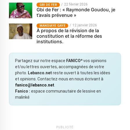
22 février 2026
GBI DE FER
Gbi de Fer : « Raymonde Goudou, je
t’avais prévenue »
12 janvier 2026
MANDIAYE GAYE
À propos de la révision de la
constitution et la réforme des
institutions.
Partagez sur notre espace
FANICO*
vos opinions
et/ou lettres ouvertes, accompagnées de votre
photo.
Lebanco.net
reste ouvert à toutes les idées
et opinions. Contactez-nous en nous écrivant à
fanico@lebanco.net
.
Fanico :
espace communautaire de lessive en
malinké
PUBLICITÉ