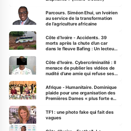
Parcours. Siméon Ehui, un Ivoirien
au service de la transformation
de l’agriculture africaine
Côte d’Ivoire - Accidents. 39
morts après la chute d’un car
dans le fleuve Bafing : Un lecteur
dénonce la légèreté du ministère
des Transports
Côte d'Ivoire. Cybercriminalité : Il
menace de publier les vidéos de
nudité d’une amie qui refuse ses
avances
Afrique - Humanitaire. Dominique
plaide pour une organisation des
Premières Dames « plus forte et
influente, dont l'impact s'affirme
sur la scène internationale »
TF1 : une photo fake qui fait des
vagues