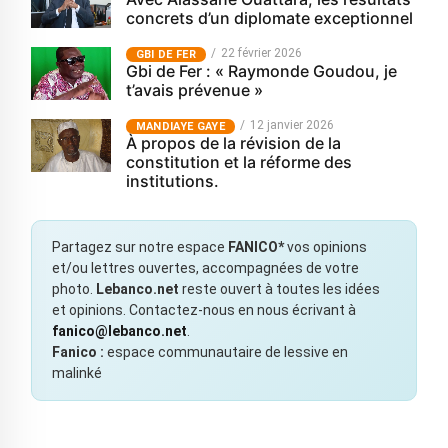
concrets d’un diplomate exceptionnel
22 février 2026
GBI DE FER
Gbi de Fer : « Raymonde Goudou, je
t’avais prévenue »
12 janvier 2026
MANDIAYE GAYE
À propos de la révision de la
constitution et la réforme des
institutions.
Partagez sur notre espace
FANICO*
vos opinions
et/ou lettres ouvertes, accompagnées de votre
photo.
Lebanco.net
reste ouvert à toutes les idées
et opinions. Contactez-nous en nous écrivant à
fanico@lebanco.net
.
Fanico :
espace communautaire de lessive en
malinké