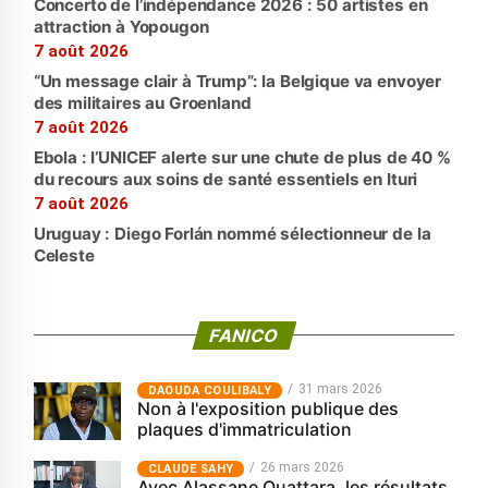
Concerto de l’indépendance 2026 : 50 artistes en
attraction à Yopougon
7 août 2026
“Un message clair à Trump”: la Belgique va envoyer
des militaires au Groenland
7 août 2026
Ebola : l’UNICEF alerte sur une chute de plus de 40 %
du recours aux soins de santé essentiels en Ituri
7 août 2026
Uruguay : Diego Forlán nommé sélectionneur de la
Celeste
FANICO
31 mars 2026
‎DAOUDA COULIBALY
Non à l'exposition publique des
plaques d'immatriculation
26 mars 2026
CLAUDE SAHY
Avec Alassane Ouattara, les résultats