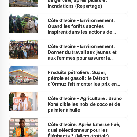
Bingerville, après pluies et
inondations (Reportage)
Côte d’Ivoire - Environnement.
Quand les forêts sacrées
inspirent dans les actions de
reboisement
Côte d’Ivoire - Environnement.
Donner du travail aux jeunes et
aux femmes pour assurer la
protection des espèces
menacées
Produits pétroliers. Super,
pétrole et gasoil : le Détroit
d’Ormuz fait monter les prix en
Côte d’Ivoire
Côte d’Ivoire - Agriculture : Bruno
Koné cible les noix de coco et de
palmier à huile
Côte d’Ivoire. Après Emerse Faé,
quel sélectionneur pour les
Éléphants ? (Micro-trottoir)