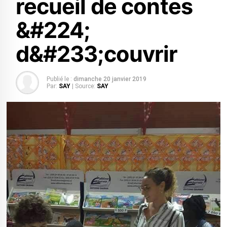
recueil de contes
&#224;
d&#233;couvrir
Publié le :
dimanche 20 janvier 2019
Par:
SAY
| Source:
SAY