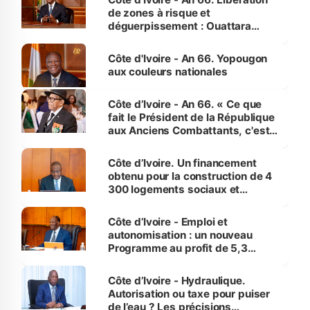
de zones à risque et
déguerpissement : Ouattara
assure du « strict respect de
l'Etat de droit pour préserver les
Côte d'Ivoire - An 66. Yopougon
vies humaines »
aux couleurs nationales
Côte d’Ivoire - An 66. « Ce que
fait le Président de la République
aux Anciens Combattants, c'est
inédit » (Cne Yassoungo Koné ®)
Côte d’Ivoire. Un financement
obtenu pour la construction de 4
300 logements sociaux et
économiques à Abidjan, Bouaké
et Yamoussoukro
Côte d’Ivoire - Emploi et
autonomisation : un nouveau
Programme au profit de 5,3
millions de jeunes
Côte d’Ivoire - Hydraulique.
Autorisation ou taxe pour puiser
de l’eau ? Les précisions