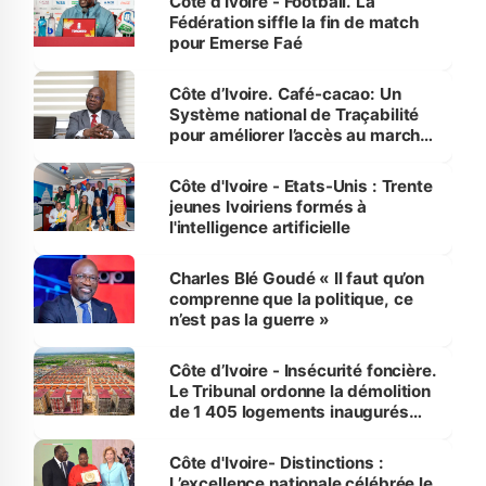
Côte d’Ivoire - Football. La
Fédération siffle la fin de match
pour Emerse Faé
Côte d’Ivoire. Café-cacao: Un
Système national de Traçabilité
pour améliorer l’accès au marché
international
Côte d'Ivoire - Etats-Unis : Trente
jeunes Ivoiriens formés à
l'intelligence artificielle
Charles Blé Goudé « Il faut qu’on
comprenne que la politique, ce
n’est pas la guerre »
Côte d’Ivoire - Insécurité foncière.
Le Tribunal ordonne la démolition
de 1 405 logements inaugurés
par le Premier ministre à Grand-
Bassam
Côte d'Ivoire- Distinctions :
L’excellence nationale célébrée le