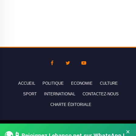
ACCUEIL
POLITIQUE
ECONOMIE
CULTURE
SPORT
INTERNATIONAL
CONTACTEZ-NOUS
CHARTE ÉDITORIALE
Copyright © 2010-2026 lebanco.net - Tous droits de reproduction
×
🌍📱
réservés - All rights reserved.
Rejoignez Lebanco.net sur WhatsApp !