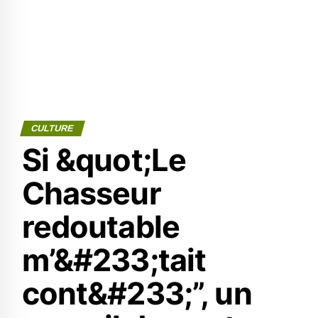
CULTURE
Si &quot;Le
Chasseur
redoutable
m’&#233;tait
cont&#233;”, un