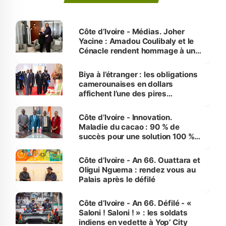
Côte d’Ivoire - Médias. Joher
Yacine : Amadou Coulibaly et le
Cénacle rendent hommage à un
grand journaliste sportif
Biya à l’étranger : les obligations
camerounaises en dollars
affichent l’une des pires
performances d’Afrique
Côte d’Ivoire - Innovation.
Maladie du cacao : 90 % de
succès pour une solution 100 %
made in Côte d'Ivoire
Côte d’Ivoire - An 66. Ouattara et
Oligui Nguema : rendez vous au
Palais après le défilé
Côte d’Ivoire - An 66. Défilé - «
Saloni ! Saloni ! » : les soldats
indiens en vedette à Yop’ City