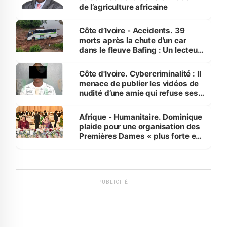
de l’agriculture africaine
Côte d’Ivoire - Accidents. 39
morts après la chute d’un car
dans le fleuve Bafing : Un lecteur
dénonce la légèreté du ministère
des Transports
Côte d'Ivoire. Cybercriminalité : Il
menace de publier les vidéos de
nudité d’une amie qui refuse ses
avances
Afrique - Humanitaire. Dominique
plaide pour une organisation des
Premières Dames « plus forte et
influente, dont l'impact s'affirme
sur la scène internationale »
PUBLICITÉ