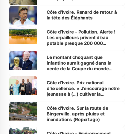
Côte d’Ivoire. Renard de retour à
la tête des Éléphants
Côte d’Ivoire - Pollution. Alerte !
Les orpailleurs privent d’eau
potable presque 200 000
habitants autour d’Agboville
Le montant choquant que
Infantino aurait gagné dans la
vente de la Coupe du monde
révélé
Côte d’Ivoire. Prix national
d’Excellence. « J’encourage notre
jeunesse à (…) cultiver la
compétence et l’intégrité »
(Alassane Ouattara
Côte d'Ivoire. Sur la route de
Bingerville, après pluies et
inondations (Reportage)
Côte d’Ivoire - Environnement.