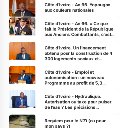
l'Etat de droit pour préserver les
Côte d'Ivoire - An 66. Yopougon
vies humaines »
aux couleurs nationales
Côte d’Ivoire - An 66. « Ce que
fait le Président de la République
aux Anciens Combattants, c'est
inédit » (Cne Yassoungo Koné ®)
Côte d’Ivoire. Un financement
obtenu pour la construction de 4
300 logements sociaux et
économiques à Abidjan, Bouaké
et Yamoussoukro
Côte d’Ivoire - Emploi et
autonomisation : un nouveau
Programme au profit de 5,3
millions de jeunes
Côte d’Ivoire - Hydraulique.
Autorisation ou taxe pour puiser
de l’eau ? Les précisions
d’Assahoré
Requiem pour le N’Zi (ou pour
mon pays ?)