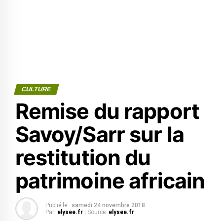
CULTURE
Remise du rapport
Savoy/Sarr sur la
restitution du
patrimoine africain
Publié le :
samedi 24 novembre 2018
Par:
elysee.fr
| Source:
elysee.fr