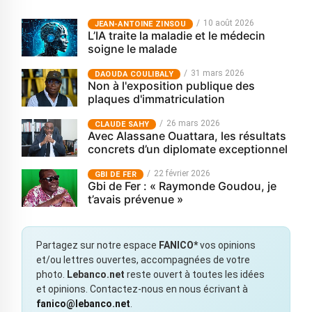
10 août 2026
JEAN-ANTOINE ZINSOU
L’IA traite la maladie et le médecin
soigne le malade
31 mars 2026
‎DAOUDA COULIBALY
Non à l'exposition publique des
plaques d'immatriculation
26 mars 2026
CLAUDE SAHY
Avec Alassane Ouattara, les résultats
concrets d’un diplomate exceptionnel
22 février 2026
GBI DE FER
Gbi de Fer : « Raymonde Goudou, je
t’avais prévenue »
Partagez sur notre espace
FANICO*
vos opinions
et/ou lettres ouvertes, accompagnées de votre
photo.
Lebanco.net
reste ouvert à toutes les idées
et opinions. Contactez-nous en nous écrivant à
fanico@lebanco.net
.