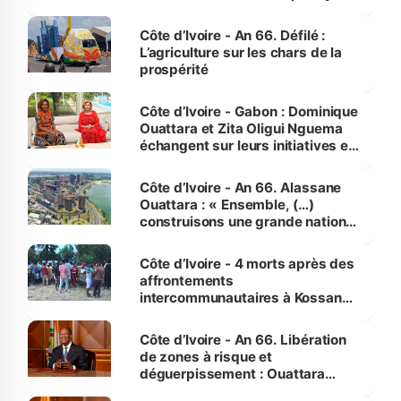
Côte d’Ivoire - An 66. Défilé :
L’agriculture sur les chars de la
prospérité
Côte d’Ivoire - Gabon : Dominique
Ouattara et Zita Oligui Nguema
échangent sur leurs initiatives en
faveur des femmes et des
enfants
Côte d’Ivoire - An 66. Alassane
Ouattara : « Ensemble, (…)
construisons une grande nation
pour nous-mêmes et pour les
générations futures »
Côte d’Ivoire - 4 morts après des
affrontements
intercommunautaires à Kossandji
(Alepé) - Notre correspondant au
milieu des sinistrés
Côte d’Ivoire - An 66. Libération
de zones à risque et
déguerpissement : Ouattara
assure du « strict respect de