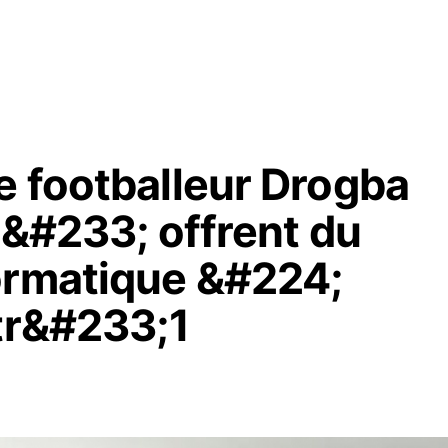
e footballeur Drogba
i&#233; offrent du
ormatique &#224;
itr&#233;1