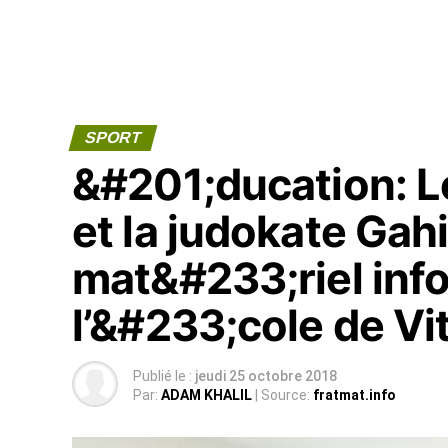
SPORT
&#201;ducation: L
et la judokate Gah
mat&#233;riel inf
l’&#233;cole de V
Publié le :
jeudi 25 octobre 2018
Par:
ADAM KHALIL
| Source:
fratmat.info