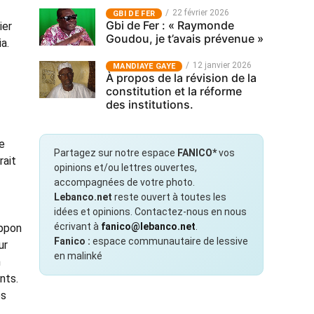
22 février 2026
GBI DE FER
Gbi de Fer : « Raymonde
ier
Goudou, je t’avais prévenue »
a.
12 janvier 2026
MANDIAYE GAYE
À propos de la révision de la
constitution et la réforme
des institutions.
re
Partagez sur notre espace
FANICO*
vos
rait
opinions et/ou lettres ouvertes,
accompagnées de votre photo.
Lebanco.net
reste ouvert à toutes les
idées et opinions. Contactez-nous en nous
écrivant à
fanico@lebanco.net
.
Ippon
Fanico :
espace communautaire de lessive
ur
en malinké
n
nts.
es