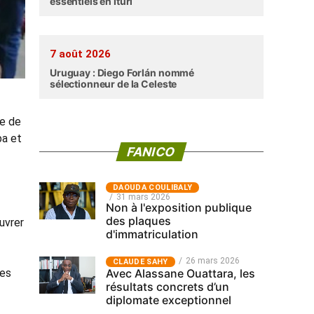
essentiels en Ituri
7 août 2026
Uruguay : Diego Forlán nommé
sélectionneur de la Celeste
ue de
ba et
FANICO
‎DAOUDA COULIBALY
31 mars 2026
Non à l'exposition publique
des plaques
uvrer
d'immatriculation
26 mars 2026
CLAUDE SAHY
Avec Alassane Ouattara, les
des
résultats concrets d’un
diplomate exceptionnel