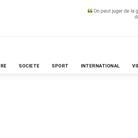
On peut juger de la 
d
PUBLICITÉ
URE
SOCIETE
SPORT
INTERNATIONAL
V