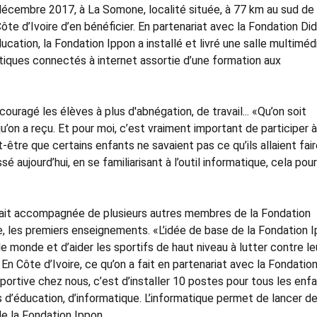
 décembre 2017, à La Somone, localité située, à 77 km au sud de
ôte d’Ivoire d’en bénéficier. En partenariat avec la Fondation Did
cation, la Fondation Ippon a installé et livré une salle multimédi
iques connectés à internet assortie d’une formation aux
uragé les élèves à plus d'abnégation, de travail... «Qu’on soit
u’on a reçu. Et pour moi, c’est vraiment important de participer à
-être que certains enfants ne savaient pas ce qu’ils allaient fai
é aujourd’hui, en se familiarisant à l’outil informatique, cela pour
it accompagnée de plusieurs autres membres de la Fondation
, les premiers enseignements. «L’idée de base de la Fondation 
e monde et d’aider les sportifs de haut niveau à lutter contre le
 En Côte d’Ivoire, ce qu’on a fait en partenariat avec la Fondatio
portive chez nous, c’est d’installer 10 postes pour tous les enfa
 d’éducation, d’informatique. L’informatique permet de lancer d
de la Fondation Ippon.