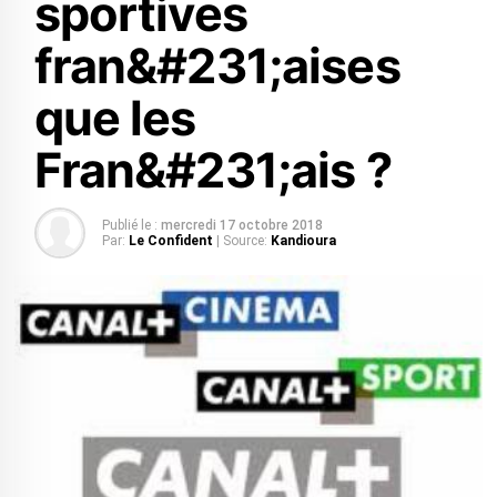
sportives
fran&#231;aises
que les
Fran&#231;ais ?
Publié le :
mercredi 17 octobre 2018
Par:
Le Confident
| Source:
Kandioura