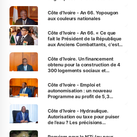
assure du « strict respect de
l'Etat de droit pour préserver les
Côte d'Ivoire - An 66. Yopougon
vies humaines »
aux couleurs nationales
Côte d’Ivoire - An 66. « Ce que
fait le Président de la République
aux Anciens Combattants, c'est
inédit » (Cne Yassoungo Koné ®)
Côte d’Ivoire. Un financement
obtenu pour la construction de 4
300 logements sociaux et
économiques à Abidjan, Bouaké
et Yamoussoukro
Côte d’Ivoire - Emploi et
autonomisation : un nouveau
Programme au profit de 5,3
millions de jeunes
Côte d’Ivoire - Hydraulique.
Autorisation ou taxe pour puiser
de l’eau ? Les précisions
d’Assahoré
Requiem pour le N’Zi (ou pour