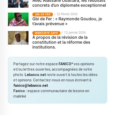
Avec Alassane Ouattara, les résultats
concrets d’un diplomate exceptionnel
22 février 2026
GBI DE FER
Gbi de Fer : « Raymonde Goudou, je
t’avais prévenue »
12 janvier 2026
MANDIAYE GAYE
À propos de la révision de la
constitution et la réforme des
institutions.
Partagez sur notre espace
FANICO*
vos opinions
et/ou lettres ouvertes, accompagnées de votre
photo.
Lebanco.net
reste ouvert à toutes les idées
et opinions. Contactez-nous en nous écrivant à
fanico@lebanco.net
.
Fanico :
espace communautaire de lessive en
malinké