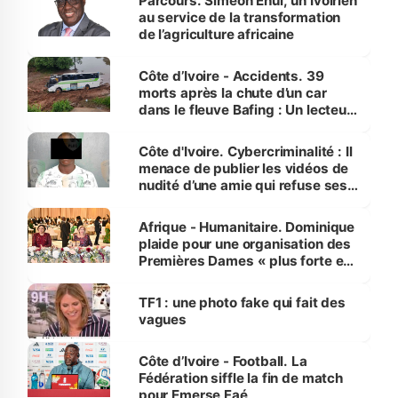
Parcours. Siméon Ehui, un Ivoirien
au service de la transformation
de l’agriculture africaine
Côte d’Ivoire - Accidents. 39
morts après la chute d’un car
dans le fleuve Bafing : Un lecteur
dénonce la légèreté du ministère
des Transports
Côte d'Ivoire. Cybercriminalité : Il
menace de publier les vidéos de
nudité d’une amie qui refuse ses
avances
Afrique - Humanitaire. Dominique
plaide pour une organisation des
Premières Dames « plus forte et
influente, dont l'impact s'affirme
sur la scène internationale »
TF1 : une photo fake qui fait des
vagues
Côte d’Ivoire - Football. La
Fédération siffle la fin de match
pour Emerse Faé