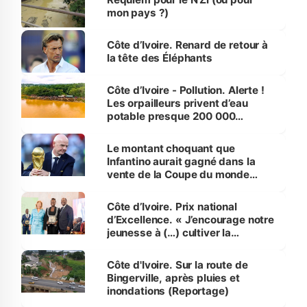
mon pays ?)
Côte d’Ivoire. Renard de retour à
la tête des Éléphants
Côte d’Ivoire - Pollution. Alerte !
Les orpailleurs privent d’eau
potable presque 200 000
habitants autour d’Agboville
Le montant choquant que
Infantino aurait gagné dans la
vente de la Coupe du monde
révélé
Côte d’Ivoire. Prix national
d’Excellence. « J’encourage notre
jeunesse à (…) cultiver la
compétence et l’intégrité »
(Alassane Ouattara
Côte d'Ivoire. Sur la route de
Bingerville, après pluies et
inondations (Reportage)