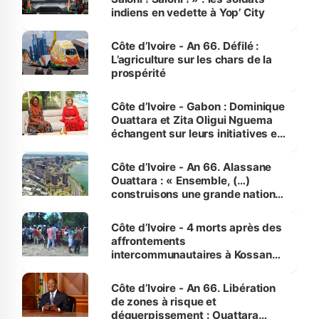
indiens en vedette à Yop’ City
Côte d’Ivoire - An 66. Défilé :
L’agriculture sur les chars de la
prospérité
Côte d’Ivoire - Gabon : Dominique
Ouattara et Zita Oligui Nguema
échangent sur leurs initiatives en
faveur des femmes et des
enfants
Côte d’Ivoire - An 66. Alassane
Ouattara : « Ensemble, (…)
construisons une grande nation
pour nous-mêmes et pour les
générations futures »
Côte d’Ivoire - 4 morts après des
affrontements
intercommunautaires à Kossandji
(Alepé) - Notre correspondant au
milieu des sinistrés
Côte d’Ivoire - An 66. Libération
de zones à risque et
déguerpissement : Ouattara