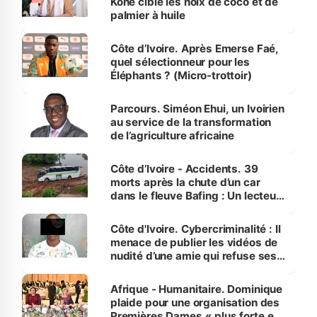
Koné cible les noix de coco et de
palmier à huile
Côte d’Ivoire. Après Emerse Faé,
quel sélectionneur pour les
Éléphants ? (Micro-trottoir)
Parcours. Siméon Ehui, un Ivoirien
au service de la transformation
de l’agriculture africaine
Côte d’Ivoire - Accidents. 39
morts après la chute d’un car
dans le fleuve Bafing : Un lecteur
dénonce la légèreté du ministère
des Transports
Côte d'Ivoire. Cybercriminalité : Il
menace de publier les vidéos de
nudité d’une amie qui refuse ses
avances
Afrique - Humanitaire. Dominique
plaide pour une organisation des
Premières Dames « plus forte et