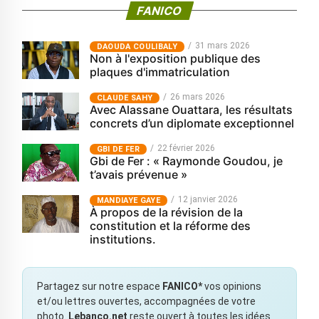
FANICO
31 mars 2026
‎DAOUDA COULIBALY
Non à l'exposition publique des
plaques d'immatriculation
26 mars 2026
CLAUDE SAHY
Avec Alassane Ouattara, les résultats
concrets d’un diplomate exceptionnel
22 février 2026
GBI DE FER
Gbi de Fer : « Raymonde Goudou, je
t’avais prévenue »
12 janvier 2026
MANDIAYE GAYE
À propos de la révision de la
constitution et la réforme des
institutions.
Partagez sur notre espace
FANICO*
vos opinions
et/ou lettres ouvertes, accompagnées de votre
photo.
Lebanco.net
reste ouvert à toutes les idées