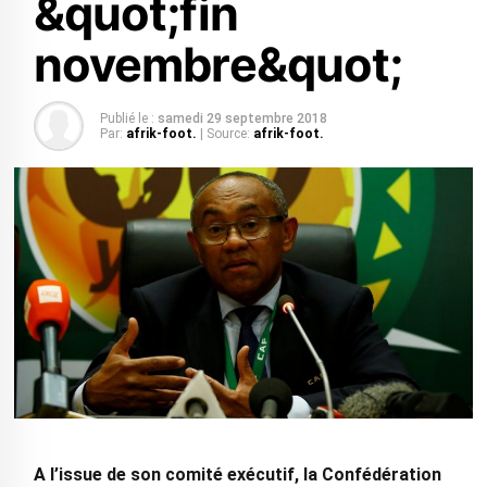
&quot;fin
novembre&quot;
Publié le :
samedi 29 septembre 2018
Par:
afrik-foot.
| Source:
afrik-foot.
A l’issue de son comité exécutif, la Confédération