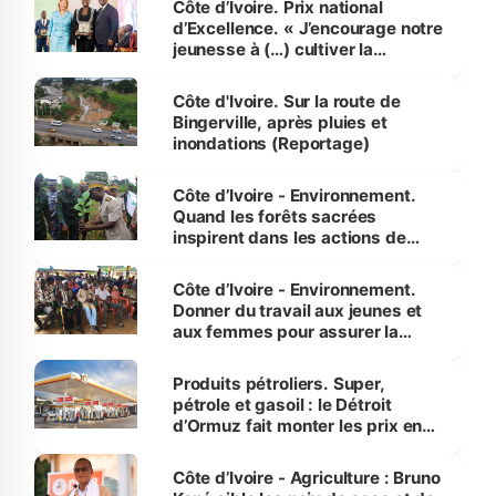
Côte d’Ivoire. Prix national
d’Excellence. « J’encourage notre
jeunesse à (…) cultiver la
compétence et l’intégrité »
(Alassane Ouattara
Côte d'Ivoire. Sur la route de
Bingerville, après pluies et
inondations (Reportage)
Côte d’Ivoire - Environnement.
Quand les forêts sacrées
inspirent dans les actions de
reboisement
Côte d’Ivoire - Environnement.
Donner du travail aux jeunes et
aux femmes pour assurer la
protection des espèces
menacées
Produits pétroliers. Super,
pétrole et gasoil : le Détroit
d’Ormuz fait monter les prix en
Côte d’Ivoire
Côte d’Ivoire - Agriculture : Bruno