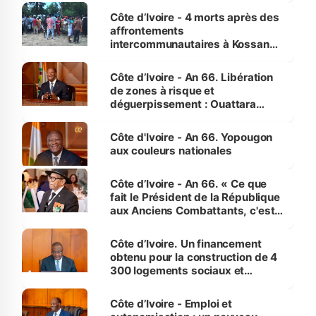
générations futures »
Côte d’Ivoire - 4 morts après des
affrontements
intercommunautaires à Kossandji
(Alepé) - Notre correspondant au
milieu des sinistrés
Côte d’Ivoire - An 66. Libération
de zones à risque et
déguerpissement : Ouattara
assure du « strict respect de
l'Etat de droit pour préserver les
Côte d'Ivoire - An 66. Yopougon
vies humaines »
aux couleurs nationales
Côte d’Ivoire - An 66. « Ce que
fait le Président de la République
aux Anciens Combattants, c'est
inédit » (Cne Yassoungo Koné ®)
Côte d’Ivoire. Un financement
obtenu pour la construction de 4
300 logements sociaux et
économiques à Abidjan, Bouaké
et Yamoussoukro
Côte d’Ivoire - Emploi et