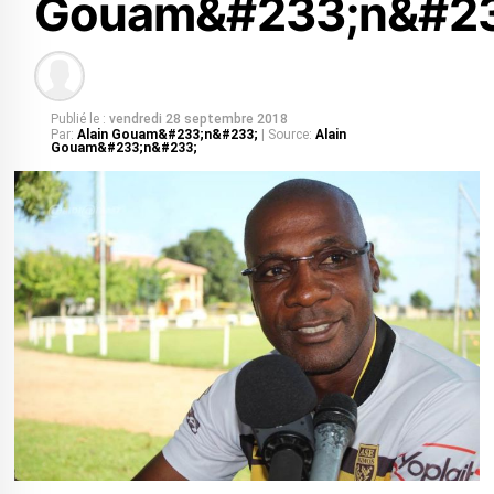
Gouam&#233;n&#23
Publié le :
vendredi 28 septembre 2018
Par:
Alain Gouam&#233;n&#233;
| Source:
Alain
Gouam&#233;n&#233;