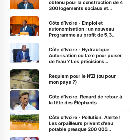
obtenu pour la construction de 4
300 logements sociaux et
économiques à Abidjan, Bouaké
et Yamoussoukro
Côte d’Ivoire - Emploi et
autonomisation : un nouveau
Programme au profit de 5,3
millions de jeunes
Côte d’Ivoire - Hydraulique.
Autorisation ou taxe pour puiser
de l’eau ? Les précisions
d’Assahoré
Requiem pour le N’Zi (ou pour
mon pays ?)
Côte d’Ivoire. Renard de retour à
la tête des Éléphants
Côte d’Ivoire - Pollution. Alerte !
Les orpailleurs privent d’eau
potable presque 200 000
habitants autour d’Agboville