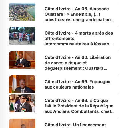
Côte d’Ivoire - An 66. Alassane
Ouattara : « Ensemble, (…)
construisons une grande nation
pour nous-mêmes et pour les
générations futures »
Côte d’Ivoire - 4 morts après des
affrontements
intercommunautaires à Kossandji
(Alepé) - Notre correspondant au
milieu des sinistrés
Côte d’Ivoire - An 66. Libération
de zones à risque et
déguerpissement : Ouattara
assure du « strict respect de
l'Etat de droit pour préserver les
Côte d'Ivoire - An 66. Yopougon
vies humaines »
aux couleurs nationales
Côte d’Ivoire - An 66. « Ce que
fait le Président de la République
aux Anciens Combattants, c'est
inédit » (Cne Yassoungo Koné ®)
Côte d’Ivoire. Un financement