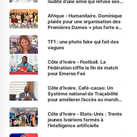
nudité d’une amie qui refuse ses
avances
Afrique - Humanitaire. Dominique
plaide pour une organisation des
Premières Dames « plus forte et
influente, dont l'impact s'affirme
sur la scène internationale »
TF1 : une photo fake qui fait des
vagues
Côte d’Ivoire - Football. La
Fédération siffle la fin de match
pour Emerse Faé
Côte d’Ivoire. Café-cacao: Un
Système national de Traçabilité
pour améliorer l’accès au marché
international
Côte d'Ivoire - Etats-Unis : Trente
jeunes Ivoiriens formés à
l'intelligence artificielle