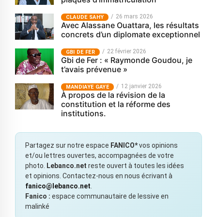
26 mars 2026
CLAUDE SAHY
Avec Alassane Ouattara, les résultats
concrets d’un diplomate exceptionnel
22 février 2026
GBI DE FER
Gbi de Fer : « Raymonde Goudou, je
t’avais prévenue »
12 janvier 2026
MANDIAYE GAYE
À propos de la révision de la
constitution et la réforme des
institutions.
Partagez sur notre espace
FANICO*
vos opinions
et/ou lettres ouvertes, accompagnées de votre
photo.
Lebanco.net
reste ouvert à toutes les idées
et opinions. Contactez-nous en nous écrivant à
fanico@lebanco.net
.
Fanico :
espace communautaire de lessive en
malinké