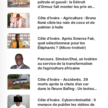
pétrole et gasoil : le Détroit
d’Ormuz fait monter les prix en
Côte d’Ivoire
Côte d’Ivoire - Agriculture : Bruno
Koné cible les noix de coco et de
palmier à huile
Côte d’Ivoire. Après Emerse Faé,
quel sélectionneur pour les
Éléphants ? (Micro-trottoir)
Parcours. Siméon Ehui, un Ivoirien
au service de la transformation
de l’agriculture africaine
Côte d’Ivoire - Accidents. 39
morts après la chute d’un car
dans le fleuve Bafing : Un lecteur
dénonce la légèreté du ministère
des Transports
Côte d'Ivoire. Cybercriminalité : Il
menace de publier les vidéos de