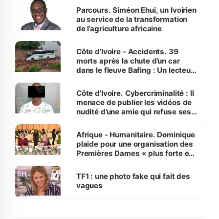
Parcours. Siméon Ehui, un Ivoirien
au service de la transformation
de l’agriculture africaine
Côte d’Ivoire - Accidents. 39
morts après la chute d’un car
dans le fleuve Bafing : Un lecteur
dénonce la légèreté du ministère
des Transports
Côte d'Ivoire. Cybercriminalité : Il
menace de publier les vidéos de
nudité d’une amie qui refuse ses
avances
Afrique - Humanitaire. Dominique
plaide pour une organisation des
Premières Dames « plus forte et
influente, dont l'impact s'affirme
sur la scène internationale »
TF1 : une photo fake qui fait des
vagues