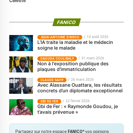
Celeste
FANICO
10 août 2026
JEAN-ANTOINE ZINSOU
L’IA traite la maladie et le médecin
soigne le malade
31 mars 2026
‎DAOUDA COULIBALY
Non à l'exposition publique des
plaques d'immatriculation
26 mars 2026
CLAUDE SAHY
Avec Alassane Ouattara, les résultats
concrets d’un diplomate exceptionnel
22 février 2026
GBI DE FER
Gbi de Fer : « Raymonde Goudou, je
t’avais prévenue »
Partagez sur notre espace
FANICO*
vos opinions