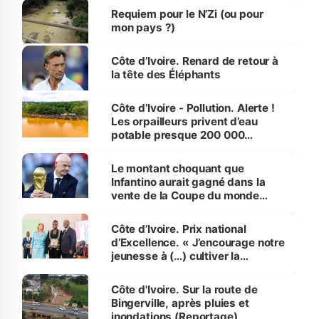
Requiem pour le N’Zi (ou pour
mon pays ?)
Côte d’Ivoire. Renard de retour à
la tête des Éléphants
Côte d’Ivoire - Pollution. Alerte !
Les orpailleurs privent d’eau
potable presque 200 000
habitants autour d’Agboville
Le montant choquant que
Infantino aurait gagné dans la
vente de la Coupe du monde
révélé
Côte d’Ivoire. Prix national
d’Excellence. « J’encourage notre
jeunesse à (…) cultiver la
compétence et l’intégrité »
(Alassane Ouattara
Côte d'Ivoire. Sur la route de
Bingerville, après pluies et
inondations (Reportage)