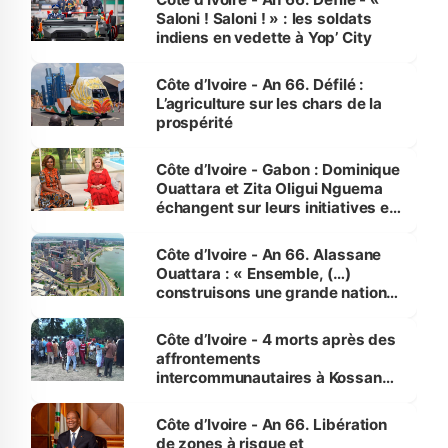
Saloni ! Saloni ! » : les soldats
indiens en vedette à Yop’ City
Côte d’Ivoire - An 66. Défilé :
L’agriculture sur les chars de la
prospérité
Côte d’Ivoire - Gabon : Dominique
Ouattara et Zita Oligui Nguema
échangent sur leurs initiatives en
faveur des femmes et des
enfants
Côte d’Ivoire - An 66. Alassane
Ouattara : « Ensemble, (…)
construisons une grande nation
pour nous-mêmes et pour les
générations futures »
Côte d’Ivoire - 4 morts après des
affrontements
intercommunautaires à Kossandji
(Alepé) - Notre correspondant au
milieu des sinistrés
Côte d’Ivoire - An 66. Libération
de zones à risque et