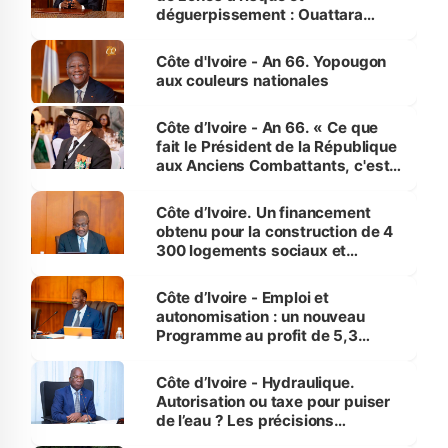
déguerpissement : Ouattara
assure du « strict respect de
l'Etat de droit pour préserver les
Côte d'Ivoire - An 66. Yopougon
vies humaines »
aux couleurs nationales
Côte d’Ivoire - An 66. « Ce que
fait le Président de la République
aux Anciens Combattants, c'est
inédit » (Cne Yassoungo Koné ®)
Côte d’Ivoire. Un financement
obtenu pour la construction de 4
300 logements sociaux et
économiques à Abidjan, Bouaké
et Yamoussoukro
Côte d’Ivoire - Emploi et
autonomisation : un nouveau
Programme au profit de 5,3
millions de jeunes
Côte d’Ivoire - Hydraulique.
Autorisation ou taxe pour puiser
de l’eau ? Les précisions
d’Assahoré