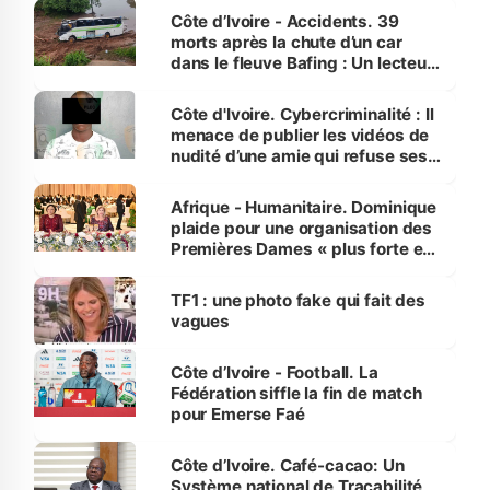
Côte d’Ivoire - Accidents. 39
morts après la chute d’un car
dans le fleuve Bafing : Un lecteur
dénonce la légèreté du ministère
des Transports
Côte d'Ivoire. Cybercriminalité : Il
menace de publier les vidéos de
nudité d’une amie qui refuse ses
avances
Afrique - Humanitaire. Dominique
plaide pour une organisation des
Premières Dames « plus forte et
influente, dont l'impact s'affirme
sur la scène internationale »
TF1 : une photo fake qui fait des
vagues
Côte d’Ivoire - Football. La
Fédération siffle la fin de match
pour Emerse Faé
Côte d’Ivoire. Café-cacao: Un
Système national de Traçabilité