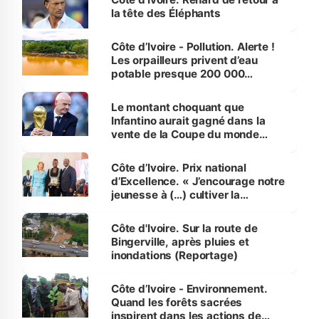
la tête des Éléphants
Côte d’Ivoire - Pollution. Alerte !
Les orpailleurs privent d’eau
potable presque 200 000
habitants autour d’Agboville
Le montant choquant que
Infantino aurait gagné dans la
vente de la Coupe du monde
révélé
Côte d’Ivoire. Prix national
d’Excellence. « J’encourage notre
jeunesse à (…) cultiver la
compétence et l’intégrité »
(Alassane Ouattara
Côte d'Ivoire. Sur la route de
Bingerville, après pluies et
inondations (Reportage)
Côte d’Ivoire - Environnement.
Quand les forêts sacrées
inspirent dans les actions de