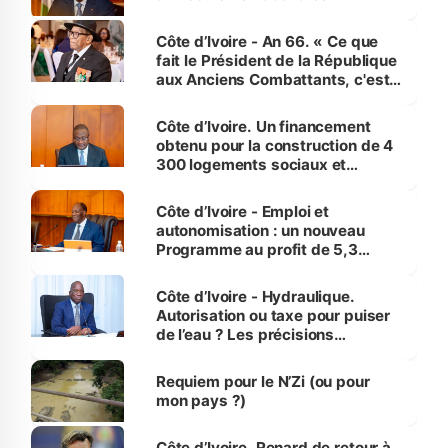
Côte d’Ivoire - An 66. « Ce que
fait le Président de la République
aux Anciens Combattants, c'est
inédit » (Cne Yassoungo Koné ®)
Côte d’Ivoire. Un financement
obtenu pour la construction de 4
300 logements sociaux et
économiques à Abidjan, Bouaké
et Yamoussoukro
Côte d’Ivoire - Emploi et
autonomisation : un nouveau
Programme au profit de 5,3
millions de jeunes
Côte d’Ivoire - Hydraulique.
Autorisation ou taxe pour puiser
de l’eau ? Les précisions
d’Assahoré
Requiem pour le N’Zi (ou pour
mon pays ?)
Côte d’Ivoire. Renard de retour à