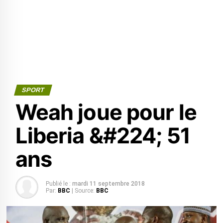
SPORT
Weah joue pour le
Liberia &#224; 51
ans
Publié le :
mardi 11 septembre 2018
Par:
BBC
| Source:
BBC