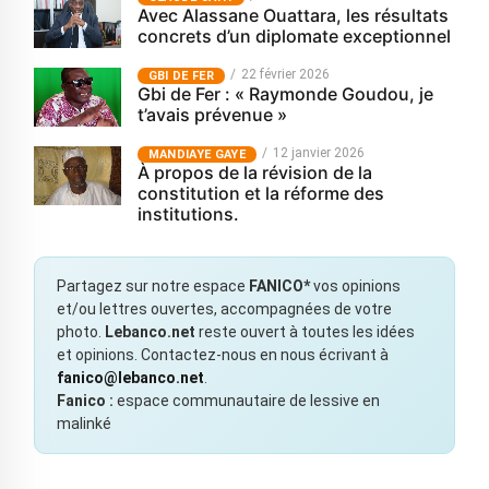
Avec Alassane Ouattara, les résultats
concrets d’un diplomate exceptionnel
22 février 2026
GBI DE FER
Gbi de Fer : « Raymonde Goudou, je
t’avais prévenue »
12 janvier 2026
MANDIAYE GAYE
À propos de la révision de la
constitution et la réforme des
institutions.
Partagez sur notre espace
FANICO*
vos opinions
et/ou lettres ouvertes, accompagnées de votre
photo.
Lebanco.net
reste ouvert à toutes les idées
et opinions. Contactez-nous en nous écrivant à
fanico@lebanco.net
.
Fanico :
espace communautaire de lessive en
malinké