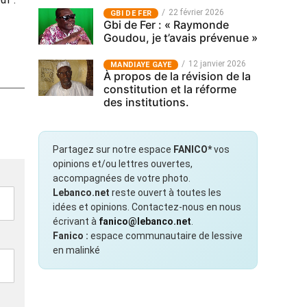
22 février 2026
GBI DE FER
Gbi de Fer : « Raymonde
Goudou, je t’avais prévenue »
12 janvier 2026
MANDIAYE GAYE
À propos de la révision de la
constitution et la réforme
des institutions.
Partagez sur notre espace
FANICO*
vos
opinions et/ou lettres ouvertes,
accompagnées de votre photo.
Lebanco.net
reste ouvert à toutes les
idées et opinions. Contactez-nous en nous
écrivant à
fanico@lebanco.net
.
Fanico :
espace communautaire de lessive
en malinké