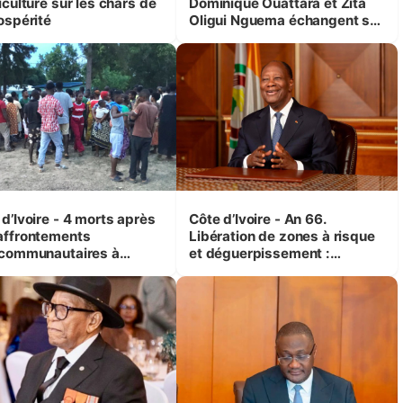
iculture sur les chars de
Dominique Ouattara et Zita
ospérité
Oligui Nguema échangent sur
leurs initiatives en faveur des
femmes et des enfants
d’Ivoire - 4 morts après
Côte d’Ivoire - An 66.
affrontements
Libération de zones à risque
rcommunautaires à
et déguerpissement :
andji (Alepé) - Notre
Ouattara assure du « strict
espondant au milieu des
respect de l'Etat de droit pour
trés
préserver les vies humaines
»