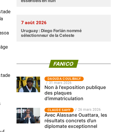
essentiels en Ituri
stade
la
7 août 2026
Uruguay : Diego Forlán nommé
vasoa
sélectionneur de la Celeste
'âge
FANICO
stade
‎DAOUDA COULIBALY
31 mars 2026
Non à l'exposition publique
des plaques
d'immatriculation
s
26 mars 2026
CLAUDE SAHY
Avec Alassane Ouattara, les
résultats concrets d’un
diplomate exceptionnel
uf .