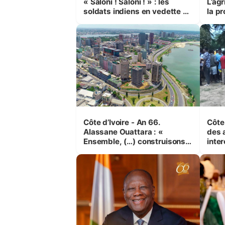
« Saloni ! Saloni ! » : les
L’agr
soldats indiens en vedette à
la pr
Yop’ City
Côte d’Ivoire - An 66.
Côte 
Alassane Ouattara : «
des 
Ensemble, (…) construisons
inte
une grande nation pour nous-
Koss
mêmes et pour les
corr
générations futures »
sinis