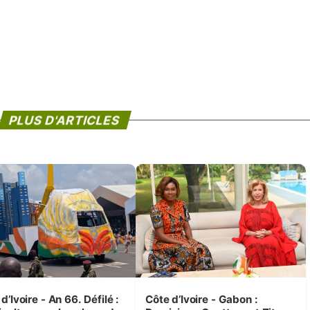
PLUS D'ARTICLES
d’Ivoire - An 66. Défilé :
Côte d’Ivoire - Gabon :