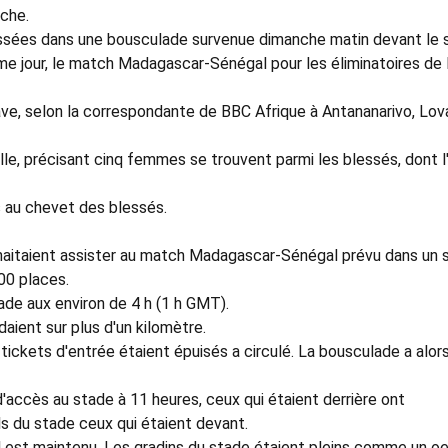
ache.
essées dans une bousculade survenue dimanche matin devant le 
me jour, le match Madagascar-Sénégal pour les éliminatoires de 
ave, selon la correspondante de BBC Afrique à Antananarivo, Lo
-elle, précisant cinq femmes se trouvent parmi les blessés, dont l
s au chevet des blessés.
uhaitaient assister au match Madagascar-Sénégal prévu dans un 
000 places.
ade aux environ de 4 h (1 h GMT).
daient sur plus d'un kilomètre.
 tickets d'entrée étaient épuisés a circulé. La bousculade a alor
d'accès au stade à 11 heures, ceux qui étaient derrière ont
s du stade ceux qui étaient devant.
est maintenu. Les gradins du stade étaient pleins comme un oe