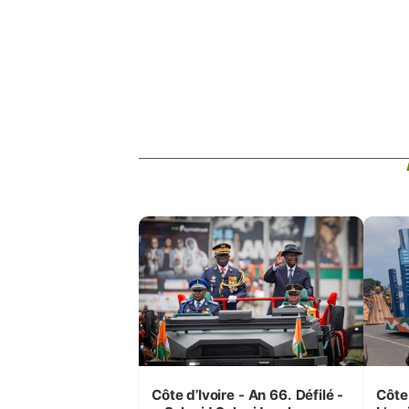
Côte d’Ivoire - An 66. Défilé -
Côte 