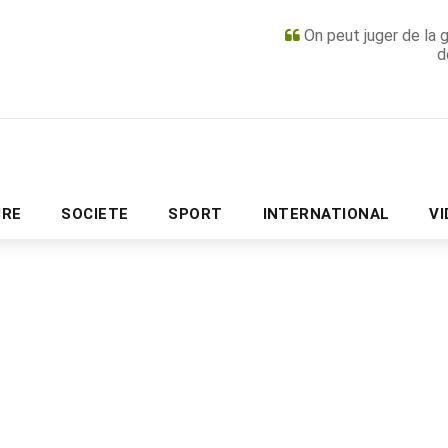
On peut juger de la 
d
PUBLICITÉ
URE
SOCIETE
SPORT
INTERNATIONAL
V