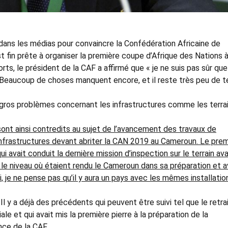
ans les médias pour convaincre la Confédération Africaine de
t fin prête à organiser la première coupe d’Afrique des Nations 
ts, le président de la CAF a affirmé que « je ne suis pas sûr que
) Beaucoup de choses manquent encore, et il reste très peu de 
gros problèmes concernant les infrastructures comme les terra
ont ainsi contredits au sujet de l’avancement des travaux de
infrastructures devant abriter la CAN 2019 au Cameroun. Le prem
ui avait conduit la dernière mission d’inspection sur le terrain ava
r le niveau où étaient rendu le Cameroun dans sa préparation et a
, je ne pense pas qu’il y aura un pays avec les mêmes installatio
 Il y a déjà des précédents qui peuvent être suivi tel que le retra
e et qui avait mis la première pierre à la préparation de la
ce de la CAF.