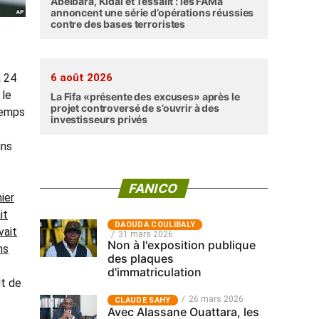
Abéibara, Kidal et Tessalit : les FAMa
annoncent une série d’opérations réussies
contre des bases terroristes
6 août 2026
à 24
 le
La Fifa «présente des excuses» après le
projet controversé de s’ouvrir à des
temps
investisseurs privés
ins
FANICO
ier
it
‎DAOUDA COULIBALY
vait
31 mars 2026
Non à l'exposition publique
ns
des plaques
d'immatriculation
it de
26 mars 2026
CLAUDE SAHY
Avec Alassane Ouattara, les