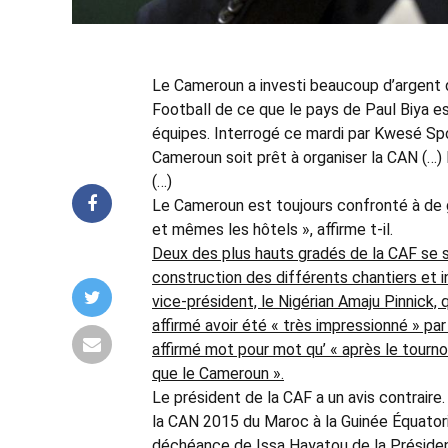
Le Cameroun a investi beaucoup d’argent d
Football de ce que le pays de Paul Biya es
équipes. Interrogé ce mardi par Kwesé Spor
Cameroun soit prêt à organiser la CAN (…
(…)
Le Cameroun est toujours confronté à de 
et mêmes les hôtels », affirme t-il.
Deux des plus hauts gradés de la CAF se s
construction des différents chantiers et 
vice-président, le Nigérian Amaju Pinnick, q
affirmé avoir été « très impressionné » pa
affirmé mot pour mot qu’ « après le tournoi
que le Cameroun ».
Le président de la CAF a un avis contraire.
la CAN 2015 du Maroc à la Guinée Équatorial
déchéance de Issa Hayatou de la Présiden