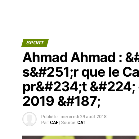
SPORT
Ahmad Ahmad : &#1
s&#251;r que le C
pr&#234;t &#224; 
2019 &#187;
Publié le :
mercredi 29 août 2018
Par:
CAF
| Source:
CAf