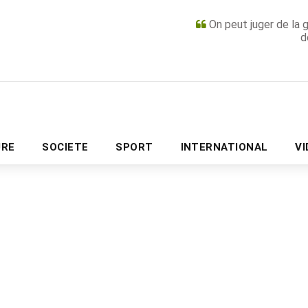
On peut juger de la 
d
PUBLICITÉ
URE
SOCIETE
SPORT
INTERNATIONAL
V