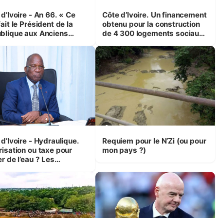
d’Ivoire - An 66. « Ce
Côte d’Ivoire. Un financement
ait le Président de la
obtenu pour la construction
blique aux Anciens
de 4 300 logements sociaux
attants, c'est inédit »
et économiques à Abidjan,
 Yassoungo Koné ®)
Bouaké et Yamoussoukro
d’Ivoire - Hydraulique.
Requiem pour le N’Zi (ou pour
risation ou taxe pour
mon pays ?)
r de l’eau ? Les
isions d’Assahoré