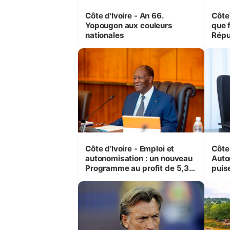
Côte d'Ivoire - An 66.
Côte 
Yopougon aux couleurs
que f
nationales
Répu
Comb
(Cne
Côte d’Ivoire - Emploi et
Côte 
autonomisation : un nouveau
Auto
Programme au profit de 5,3
puise
millions de jeunes
préc