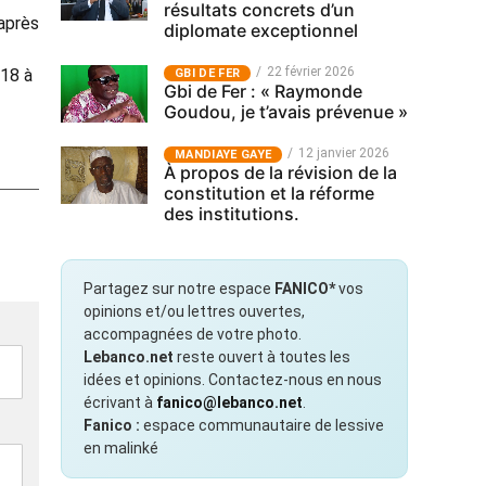
résultats concrets d’un
 après
diplomate exceptionnel
22 février 2026
018 à
GBI DE FER
Gbi de Fer : « Raymonde
Goudou, je t’avais prévenue »
12 janvier 2026
MANDIAYE GAYE
À propos de la révision de la
constitution et la réforme
des institutions.
Partagez sur notre espace
FANICO*
vos
opinions et/ou lettres ouvertes,
accompagnées de votre photo.
Lebanco.net
reste ouvert à toutes les
idées et opinions. Contactez-nous en nous
écrivant à
fanico@lebanco.net
.
Fanico :
espace communautaire de lessive
en malinké