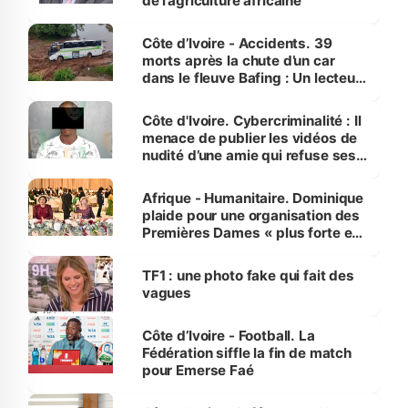
de l’agriculture africaine
Côte d’Ivoire - Accidents. 39
morts après la chute d’un car
dans le fleuve Bafing : Un lecteur
dénonce la légèreté du ministère
des Transports
Côte d'Ivoire. Cybercriminalité : Il
menace de publier les vidéos de
nudité d’une amie qui refuse ses
avances
Afrique - Humanitaire. Dominique
plaide pour une organisation des
Premières Dames « plus forte et
influente, dont l'impact s'affirme
sur la scène internationale »
TF1 : une photo fake qui fait des
vagues
Côte d’Ivoire - Football. La
Fédération siffle la fin de match
pour Emerse Faé