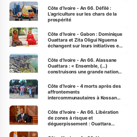
Côte d’Ivoire - An 66. Défilé :
L’agriculture sur les chars de la
prospérité
Côte d’Ivoire - Gabon : Dominique
Ouattara et Zita Oligui Nguema
échangent sur leurs initiatives en
faveur des femmes et des
enfants
Côte d’Ivoire - An 66. Alassane
Ouattara : « Ensemble, (…)
construisons une grande nation
pour nous-mêmes et pour les
générations futures »
Côte d’Ivoire - 4 morts après des
affrontements
intercommunautaires à Kossandji
(Alepé) - Notre correspondant au
milieu des sinistrés
Côte d’Ivoire - An 66. Libération
de zones à risque et
déguerpissement : Ouattara
assure du « strict respect de
l'Etat de droit pour préserver les