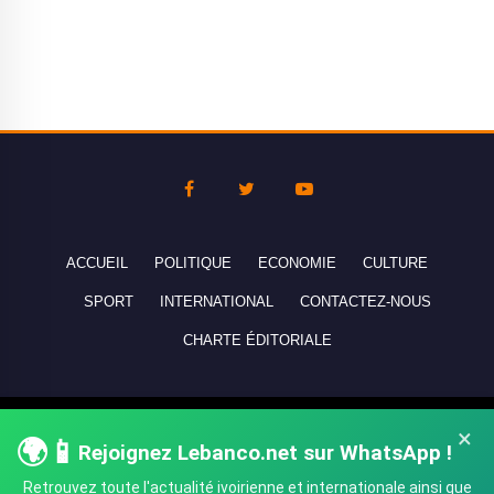
ACCUEIL
POLITIQUE
ECONOMIE
CULTURE
SPORT
INTERNATIONAL
CONTACTEZ-NOUS
CHARTE ÉDITORIALE
Copyright © 2010-2026 lebanco.net - Tous droits de reproduction
×
🌍📱
Rejoignez Lebanco.net sur WhatsApp !
réservés - All rights reserved.
Retrouvez toute l'actualité ivoirienne et internationale ainsi que