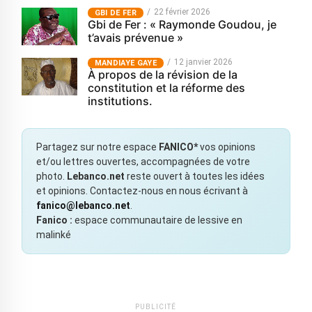
22 février 2026
GBI DE FER
Gbi de Fer : « Raymonde Goudou, je
t’avais prévenue »
12 janvier 2026
MANDIAYE GAYE
À propos de la révision de la
constitution et la réforme des
institutions.
Partagez sur notre espace
FANICO*
vos opinions
et/ou lettres ouvertes, accompagnées de votre
photo.
Lebanco.net
reste ouvert à toutes les idées
et opinions. Contactez-nous en nous écrivant à
fanico@lebanco.net
.
Fanico :
espace communautaire de lessive en
malinké
PUBLICITÉ