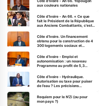
Côte d'Ivoire - An 66. Yopougon
vies humaines »
aux couleurs nationales
Côte d’Ivoire - An 66. « Ce que
fait le Président de la République
aux Anciens Combattants, c'est
inédit » (Cne Yassoungo Koné ®)
Côte d’Ivoire. Un financement
obtenu pour la construction de 4
300 logements sociaux et
économiques à Abidjan, Bouaké
et Yamoussoukro
Côte d’Ivoire - Emploi et
autonomisation : un nouveau
Programme au profit de 5,3
millions de jeunes
Côte d’Ivoire - Hydraulique.
Autorisation ou taxe pour puiser
de l’eau ? Les précisions
d’Assahoré
Requiem pour le N’Zi (ou pour
mon pays ?)