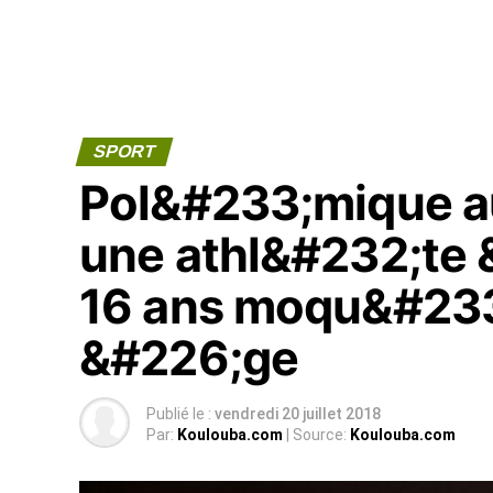
SPORT
Pol&#233;mique a
une athl&#232;te 
16 ans moqu&#233
&#226;ge
Publié le :
vendredi 20 juillet 2018
Par:
Koulouba.com
| Source:
Koulouba.com