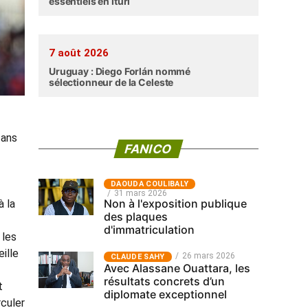
essentiels en Ituri
7 août 2026
Uruguay : Diego Forlán nommé
sélectionneur de la Celeste
 ans
FANICO
‎DAOUDA COULIBALY
31 mars 2026
Non à l'exposition publique
à la
des plaques
d'immatriculation
 les
ille
26 mars 2026
CLAUDE SAHY
Avec Alassane Ouattara, les
résultats concrets d’un
t
diplomate exceptionnel
rculer