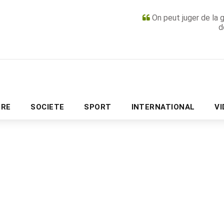
On peut juger de la 
d
PUBLICITÉ
URE
SOCIETE
SPORT
INTERNATIONAL
V