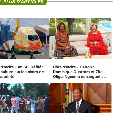
PLUS D'ARTICLES
d’Ivoire - An 66. Défilé :
Côte d’Ivoire - Gabon :
iculture sur les chars de
Dominique Ouattara et Zita
ospérité
Oligui Nguema échangent sur
leurs initiatives en faveur des
femmes et des enfants