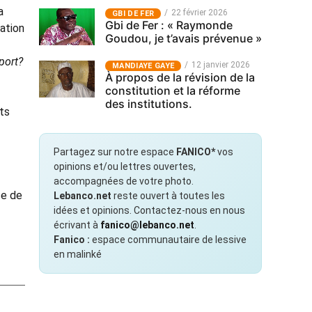
a
22 février 2026
GBI DE FER
Gbi de Fer : « Raymonde
mation
Goudou, je t’avais prévenue »
port?
12 janvier 2026
MANDIAYE GAYE
À propos de la révision de la
constitution et la réforme
des institutions.
ts
Partagez sur notre espace
FANICO*
vos
opinions et/ou lettres ouvertes,
accompagnées de votre photo.
se de
Lebanco.net
reste ouvert à toutes les
idées et opinions. Contactez-nous en nous
écrivant à
fanico@lebanco.net
.
Fanico :
espace communautaire de lessive
en malinké