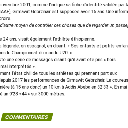
 novembre 2001, comme l’indique sa fiche d’identité validée par l
(IAAF), Girmawit Gebrzihair est supposée avoir 16 ans. Une infor
roire.
as d’autre moyen de contrôler ces choses que de regarder un passe
e 24 ans, visait également l’athlète éthiopienne.
a légende, en espagnol, en disant: « Ses enfants et petits-enfan
 dans le Championnat du monde U20. »
té une série de messages disant qu’il avait été pris « hors
mal interprétés ».
nant l’état civil de tous les athlètes qui prennent part aux
t depuis 2017 les performances de Girmawit Gebrzihair. La coureu
ière (à 15 ans donc) un 10 km à Addis Abeba en 32’33 ». En mai
gné un 9’28 »44 » sur 3000 mètres.
COMMENTAIRES