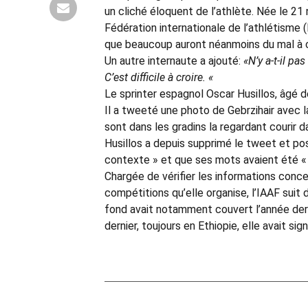
un cliché éloquent de l’athlète. Née le 21
Fédération internationale de l’athlétisme 
que beaucoup auront néanmoins du mal à c
Un autre internaute a ajouté:
«N’y a-t-il p
C’est difficile à croire. «
Le sprinter espagnol Oscar Husillos, âgé d
Il a tweeté une photo de Gebrzihair avec l
sont dans les gradins la regardant courir
Husillos a depuis supprimé le tweet et pos
contexte » et que ses mots avaient été « 
Chargée de vérifier les informations concer
compétitions qu’elle organise, l’IAAF sui
fond avait notamment couvert l’année dern
dernier, toujours en Ethiopie, elle avait si