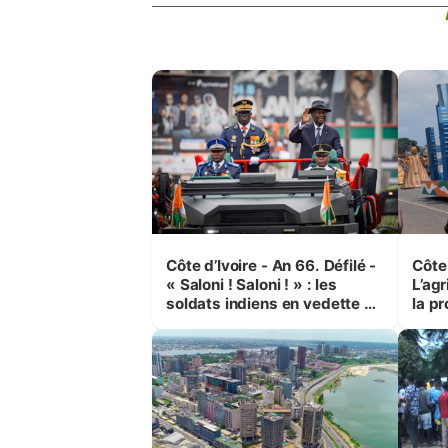
Côte d’Ivoire - An 66. Défilé -
Côte 
« Saloni ! Saloni ! » : les
L’agr
soldats indiens en vedette à
la pr
Yop’ City