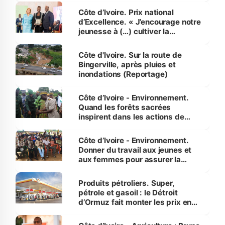
Côte d’Ivoire. Prix national
d’Excellence. « J’encourage notre
jeunesse à (…) cultiver la
compétence et l’intégrité »
(Alassane Ouattara
Côte d'Ivoire. Sur la route de
Bingerville, après pluies et
inondations (Reportage)
Côte d’Ivoire - Environnement.
Quand les forêts sacrées
inspirent dans les actions de
reboisement
Côte d’Ivoire - Environnement.
Donner du travail aux jeunes et
aux femmes pour assurer la
protection des espèces
menacées
Produits pétroliers. Super,
pétrole et gasoil : le Détroit
d’Ormuz fait monter les prix en
Côte d’Ivoire