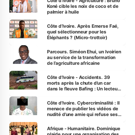
Côte d’Ivoire - Agriculture : Bruno
Koné cible les noix de coco et de
palmier à huile
Côte d’Ivoire. Après Emerse Faé,
quel sélectionneur pour les
Éléphants ? (Micro-trottoir)
Parcours. Siméon Ehui, un Ivoirien
au service de la transformation
de l’agriculture africaine
Côte d’Ivoire - Accidents. 39
morts après la chute d’un car
dans le fleuve Bafing : Un lecteur
dénonce la légèreté du ministère
des Transports
Côte d'Ivoire. Cybercriminalité : Il
menace de publier les vidéos de
nudité d’une amie qui refuse ses
avances
Afrique - Humanitaire. Dominique
plaide pour une organisation des