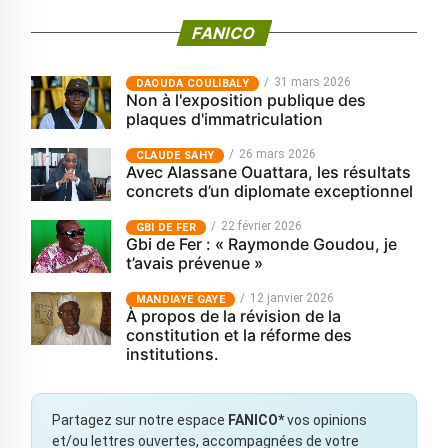
FANICO
31 mars 2026
‎DAOUDA COULIBALY
Non à l'exposition publique des
plaques d'immatriculation
26 mars 2026
CLAUDE SAHY
Avec Alassane Ouattara, les résultats
concrets d’un diplomate exceptionnel
22 février 2026
GBI DE FER
Gbi de Fer : « Raymonde Goudou, je
t’avais prévenue »
12 janvier 2026
MANDIAYE GAYE
À propos de la révision de la
constitution et la réforme des
institutions.
Partagez sur notre espace
FANICO*
vos opinions
et/ou lettres ouvertes, accompagnées de votre