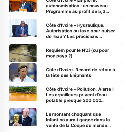
Côte d’Ivoire - Emploi et
autonomisation : un nouveau
Programme au profit de 5,3
millions de jeunes
Côte d’Ivoire - Hydraulique.
Autorisation ou taxe pour puiser
de l’eau ? Les précisions
d’Assahoré
Requiem pour le N’Zi (ou pour
mon pays ?)
Côte d’Ivoire. Renard de retour à
la tête des Éléphants
Côte d’Ivoire - Pollution. Alerte !
Les orpailleurs privent d’eau
potable presque 200 000
habitants autour d’Agboville
Le montant choquant que
Infantino aurait gagné dans la
vente de la Coupe du monde
révélé