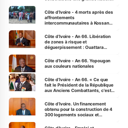
pour nous-mêmes et pour les
générations futures »
Côte d’Ivoire - 4 morts après des
affrontements
intercommunautaires à Kossandji
(Alepé) - Notre correspondant au
milieu des sinistrés
Côte d’Ivoire - An 66. Libération
de zones à risque et
déguerpissement : Ouattara
assure du « strict respect de
l'Etat de droit pour préserver les
Côte d'Ivoire - An 66. Yopougon
vies humaines »
aux couleurs nationales
Côte d’Ivoire - An 66. « Ce que
fait le Président de la République
aux Anciens Combattants, c'est
inédit » (Cne Yassoungo Koné ®)
Côte d’Ivoire. Un financement
obtenu pour la construction de 4
300 logements sociaux et
économiques à Abidjan, Bouaké
et Yamoussoukro