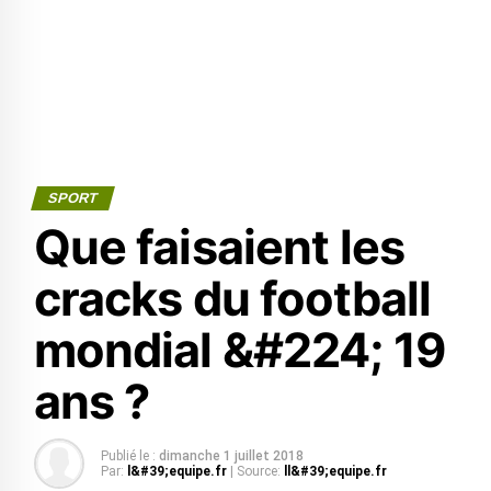
SPORT
Que faisaient les
cracks du football
mondial &#224; 19
ans ?
Publié le :
dimanche 1 juillet 2018
Par:
l&#39;equipe.fr
| Source:
ll&#39;equipe.fr