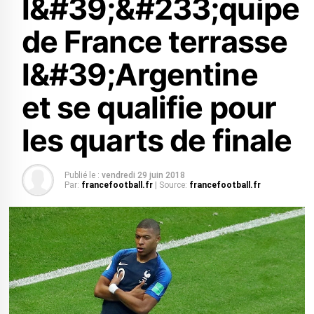
l&#39;&#233;quipe
de France terrasse
l&#39;Argentine
et se qualifie pour
les quarts de finale
Publié le :
vendredi 29 juin 2018
Par:
francefootball.fr
| Source:
francefootball.fr