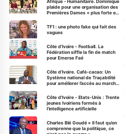
Afrique - Humanitaire. Dominique
plaide pour une organisation des
Premières Dames « plus forte et
influente, dont l'impact s'affirme
sur la scène internationale »
TF1 : une photo fake qui fait des
vagues
Côte d’Ivoire - Football. La
Fédération siffle la fin de match
pour Emerse Faé
Côte d’Ivoire. Café-cacao: Un
Système national de Traçabilité
pour améliorer l’accès au marché
international
Côte d'Ivoire - Etats-Unis : Trente
jeunes Ivoiriens formés à
l'intelligence artificielle
Charles Blé Goudé « Il faut qu’on
comprenne que la politique, ce