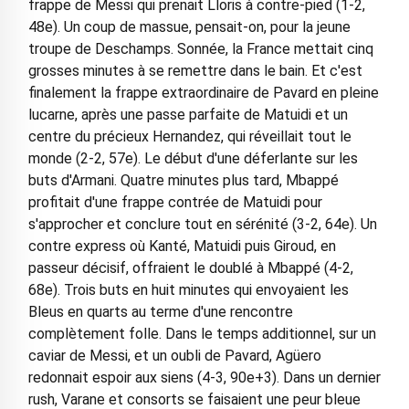
frappe de Messi qui prenait Lloris à contre-pied (1-2,
48e). Un coup de massue, pensait-on, pour la jeune
troupe de Deschamps. Sonnée, la France mettait cinq
grosses minutes à se remettre dans le bain. Et c'est
finalement la frappe extraordinaire de Pavard en pleine
lucarne, après une passe parfaite de Matuidi et un
centre du précieux Hernandez, qui réveillait tout le
monde (2-2, 57e). Le début d'une déferlante sur les
buts d'Armani. Quatre minutes plus tard, Mbappé
profitait d'une frappe contrée de Matuidi pour
s'approcher et conclure tout en sérénité (3-2, 64e). Un
contre express où Kanté, Matuidi puis Giroud, en
passeur décisif, offraient le doublé à Mbappé (4-2,
68e). Trois buts en huit minutes qui envoyaient les
Bleus en quarts au terme d'une rencontre
complètement folle. Dans le temps additionnel, sur un
caviar de Messi, et un oubli de Pavard, Agüero
redonnait espoir aux siens (4-3, 90e+3). Dans un dernier
rush, Varane et consorts se faisaient une peur bleue