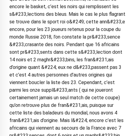
encore le basket, c’est les noirs qui remplissent les
s&#233;lections des bleus. Mais le cas le plus flagrant
se trouve dans le sport roi o&#249; cette ann&#233;e
encore, pour les 23 joueurs retenus pour la coupe du
monde Russie 2018, l’on constate la pr&#233;sence
&#233;crasante des noirs. Pendant que 16 africains
sont pr&#233;sents dans cette s&#233;lection dont
14 noirs et 2 maghr&#233;bins, les fran&#231;ais
d’origine quant &#224; eux ne d&#233;passent pas 3
et c’est 4 autres personnes d’autres origines qui
viennent boucler la liste des 23. Cependant, c’est
parmi les onze suppl&#233;ants ( qui ne joueront
certainement jamais un seul match de cette coupe)
qu’on retrouve plus de fran&#231;ais, puisque sur
cette liste des baladeurs du mondial, nous avons 4
fran&#231;ais d’origine. Mais l&#224; encore c’est les
africains qui viennent au secours de la France avec 7
pr&#233;sences, dont 6 noirs et un maghr&#233;bin.