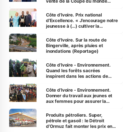
vente de la Coupe du monde
révélé
Côte d’Ivoire. Prix national
d’Excellence. « J’encourage notre
jeunesse à (…) cultiver la
compétence et l’intégrité »
(Alassane Ouattara
Côte d'Ivoire. Sur la route de
Bingerville, après pluies et
inondations (Reportage)
Côte d’Ivoire - Environnement.
Quand les forêts sacrées
inspirent dans les actions de
reboisement
Côte d’Ivoire - Environnement.
Donner du travail aux jeunes et
aux femmes pour assurer la
protection des espèces
menacées
Produits pétroliers. Super,
pétrole et gasoil : le Détroit
d’Ormuz fait monter les prix en
Côte d’Ivoire