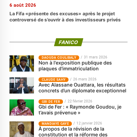
6 août 2026
La Fifa «présente des excuses» après le projet
controversé de s’ouvrir à des investisseurs privés
FANICO
31 mars 2026
‎DAOUDA COULIBALY
Non à l'exposition publique des
plaques d'immatriculation
26 mars 2026
CLAUDE SAHY
Avec Alassane Ouattara, les résultats
concrets d’un diplomate exceptionnel
22 février 2026
GBI DE FER
Gbi de Fer : « Raymonde Goudou, je
t’avais prévenue »
12 janvier 2026
MANDIAYE GAYE
À propos de la révision de la
constitution et la réforme des