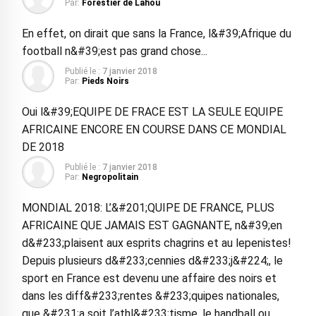
Par:
Forestier de Lahou
En effet, on dirait que sans la France, l&#39;Afrique du
football n&#39;est pas grand chose...
Publié le :
7 janvier 2018
Par:
Pieds Noirs
Oui l&#39;EQUIPE DE FRACE EST LA SEULE EQUIPE
AFRICAINE ENCORE EN COURSE DANS CE MONDIAL
DE 2018
Publié le :
7 janvier 2018
Par:
Negropolitain
MONDIAL 2018: L’&#201;QUIPE DE FRANCE, PLUS
AFRICAINE QUE JAMAIS EST GAGNANTE, n&#39;en
d&#233;plaisent aux esprits chagrins et au lepenistes!
Depuis plusieurs d&#233;cennies d&#233;j&#224;, le
sport en France est devenu une affaire des noirs et
dans les diff&#233;rentes &#233;quipes nationales,
que &#231;a soit l’athl&#233;tisme, le handball ou