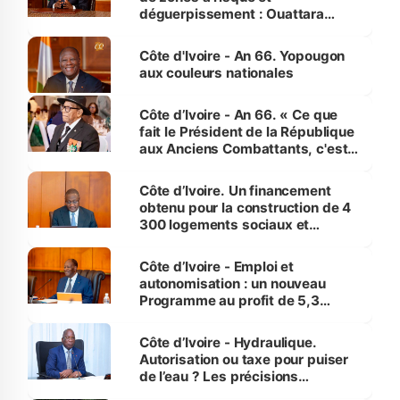
déguerpissement : Ouattara
assure du « strict respect de
l'Etat de droit pour préserver les
Côte d'Ivoire - An 66. Yopougon
vies humaines »
aux couleurs nationales
Côte d’Ivoire - An 66. « Ce que
fait le Président de la République
aux Anciens Combattants, c'est
inédit » (Cne Yassoungo Koné ®)
Côte d’Ivoire. Un financement
obtenu pour la construction de 4
300 logements sociaux et
économiques à Abidjan, Bouaké
et Yamoussoukro
Côte d’Ivoire - Emploi et
autonomisation : un nouveau
Programme au profit de 5,3
millions de jeunes
Côte d’Ivoire - Hydraulique.
Autorisation ou taxe pour puiser
de l’eau ? Les précisions
d’Assahoré