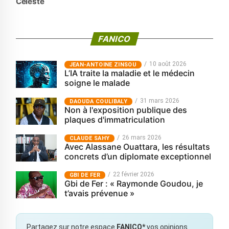
Celeste
FANICO
10 août 2026
JEAN-ANTOINE ZINSOU
L’IA traite la maladie et le médecin
soigne le malade
31 mars 2026
‎DAOUDA COULIBALY
Non à l'exposition publique des
plaques d'immatriculation
26 mars 2026
CLAUDE SAHY
Avec Alassane Ouattara, les résultats
concrets d’un diplomate exceptionnel
22 février 2026
GBI DE FER
Gbi de Fer : « Raymonde Goudou, je
t’avais prévenue »
Partagez sur notre espace
FANICO*
vos opinions