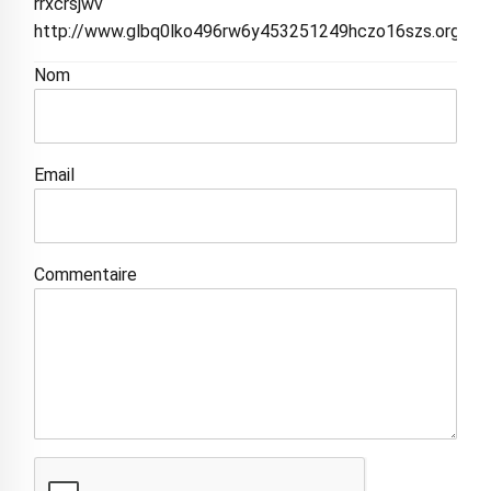
rrxcrsjwv
http://www.glbq0lko496rw6y453251249hczo16szs.org/
Nom
Email
Commentaire