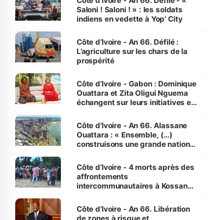
Côte d’Ivoire - An 66. Défilé - «
Saloni ! Saloni ! » : les soldats
indiens en vedette à Yop’ City
Côte d’Ivoire - An 66. Défilé :
L’agriculture sur les chars de la
prospérité
Côte d’Ivoire - Gabon : Dominique
Ouattara et Zita Oligui Nguema
échangent sur leurs initiatives en
faveur des femmes et des
enfants
Côte d’Ivoire - An 66. Alassane
Ouattara : « Ensemble, (…)
construisons une grande nation
pour nous-mêmes et pour les
générations futures »
Côte d’Ivoire - 4 morts après des
affrontements
intercommunautaires à Kossandji
(Alepé) - Notre correspondant au
milieu des sinistrés
Côte d’Ivoire - An 66. Libération
de zones à risque et