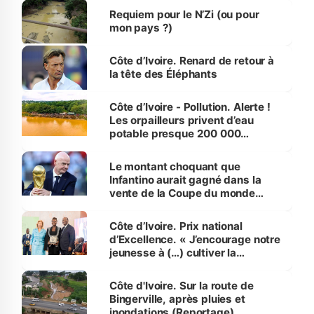
Requiem pour le N’Zi (ou pour
mon pays ?)
Côte d’Ivoire. Renard de retour à
la tête des Éléphants
Côte d’Ivoire - Pollution. Alerte !
Les orpailleurs privent d’eau
potable presque 200 000
habitants autour d’Agboville
Le montant choquant que
Infantino aurait gagné dans la
vente de la Coupe du monde
révélé
Côte d’Ivoire. Prix national
d’Excellence. « J’encourage notre
jeunesse à (…) cultiver la
compétence et l’intégrité »
(Alassane Ouattara
Côte d'Ivoire. Sur la route de
Bingerville, après pluies et
inondations (Reportage)