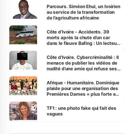
Parcours. Siméon Ehui, un Ivoirien
au service de la transformation
de l’agriculture africaine
Côte d’Ivoire - Accidents. 39
morts après la chute d’un car
dans le fleuve Bafing : Un lecteur
dénonce la légèreté du ministère
des Transports
Côte d'Ivoire. Cybercriminalité : Il
menace de publier les vidéos de
nudité d’une amie qui refuse ses
avances
Afrique - Humanitaire. Dominique
plaide pour une organisation des
Premières Dames « plus forte et
influente, dont l'impact s'affirme
sur la scène internationale »
TF1 : une photo fake qui fait des
vagues