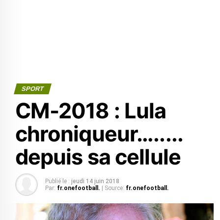
SPORT
CM-2018 : Lula
chroniqueur….....
depuis sa cellule
Publié le :
jeudi 14 juin 2018
Par:
fr.onefootball.
| Source:
fr.onefootball.