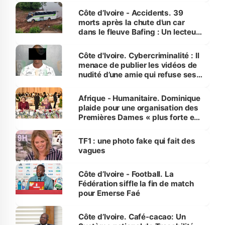
Côte d’Ivoire - Accidents. 39
morts après la chute d’un car
dans le fleuve Bafing : Un lecteur
dénonce la légèreté du ministère
des Transports
Côte d'Ivoire. Cybercriminalité : Il
menace de publier les vidéos de
nudité d’une amie qui refuse ses
avances
Afrique - Humanitaire. Dominique
plaide pour une organisation des
Premières Dames « plus forte et
influente, dont l'impact s'affirme
sur la scène internationale »
TF1 : une photo fake qui fait des
vagues
Côte d’Ivoire - Football. La
Fédération siffle la fin de match
pour Emerse Faé
Côte d’Ivoire. Café-cacao: Un