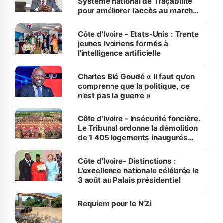
Système national de Traçabilité
pour améliorer l’accès au marché
international
Côte d'Ivoire - Etats-Unis : Trente
jeunes Ivoiriens formés à
l'intelligence artificielle
Charles Blé Goudé « Il faut qu’on
comprenne que la politique, ce
n’est pas la guerre »
Côte d’Ivoire - Insécurité foncière.
Le Tribunal ordonne la démolition
de 1 405 logements inaugurés
par le Premier ministre à Grand-
Bassam
Côte d'Ivoire- Distinctions :
L’excellence nationale célébrée le
3 août au Palais présidentiel
Requiem pour le N’Zi