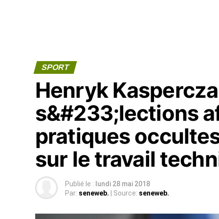
SPORT
Henryk Kaspercza
s&#233;lections af
pratiques occulte
sur le travail tech
Publié le :
lundi 28 mai 2018
Par:
seneweb.
| Source:
seneweb.