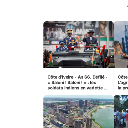
Côte d’Ivoire - An 66. Défilé -
Côte 
« Saloni ! Saloni ! » : les
L’agr
soldats indiens en vedette à
la pr
Yop’ City