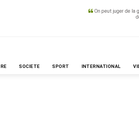
On peut juger de la 
d
PUBLICITÉ
URE
SOCIETE
SPORT
INTERNATIONAL
V