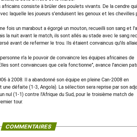
africains consiste à brûler des poulets vivants. De la cendre qu
vec laquelle les joueurs s'enduisent les genoux et les chevilles 
Une fois un marabout a égorgé un mouton, recueilli son sang et l'
is la nuit avant le match, ils sont allés au stade avec le sang recu
ersé avant de refermer le trou. Ils étaient convaincus qu'ils allai
personne n'a le pouvoir de convaincre les équipes africaines de
Elles sont convaincues que cela fonctionne", avance l'ancien pat
006 à 2008. Il a abandonné son équipe en pleine Can-2008 en
t une défaite (1-3, Angola). La sélection sera reprise par son adj
un nul (1-1) contre l'Afrique du Sud, pour le troisième match de
emier tour.
COMMENTAIRES