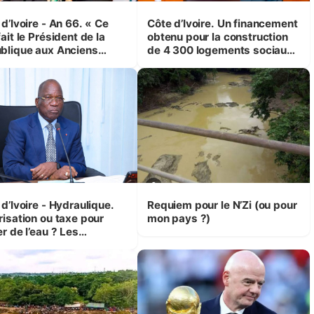
d’Ivoire - An 66. « Ce
Côte d’Ivoire. Un financement
ait le Président de la
obtenu pour la construction
blique aux Anciens
de 4 300 logements sociaux
attants, c'est inédit »
et économiques à Abidjan,
 Yassoungo Koné ®)
Bouaké et Yamoussoukro
d’Ivoire - Hydraulique.
Requiem pour le N’Zi (ou pour
risation ou taxe pour
mon pays ?)
r de l’eau ? Les
isions d’Assahoré