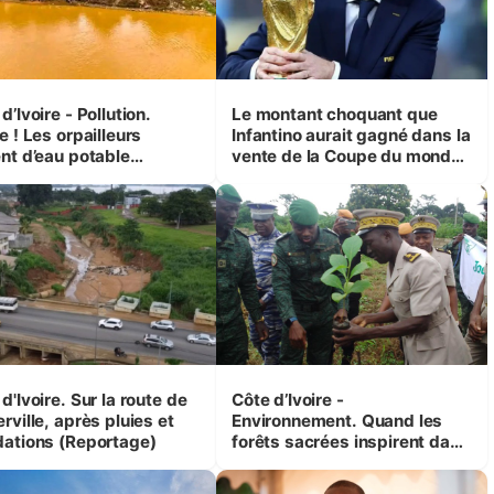
d’Ivoire - Pollution.
Le montant choquant que
e ! Les orpailleurs
Infantino aurait gagné dans la
ent d’eau potable
vente de la Coupe du monde
que 200 000 habitants
révélé
ur d’Agboville
d'Ivoire. Sur la route de
Côte d’Ivoire -
rville, après pluies et
Environnement. Quand les
dations (Reportage)
forêts sacrées inspirent dans
les actions de reboisement