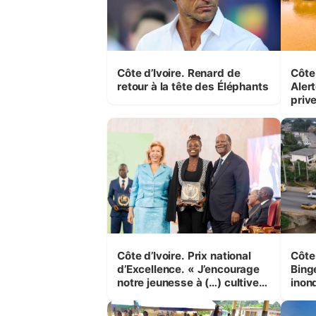
Côte d’Ivoire. Renard de
Côte 
retour à la tête des Éléphants
Alert
priv
pres
auto
Côte d’Ivoire. Prix national
Côte 
d’Excellence. « J’encourage
Binge
notre jeunesse à (…) cultiver
inon
la compétence et l’intégrité »
(Alassane Ouattara