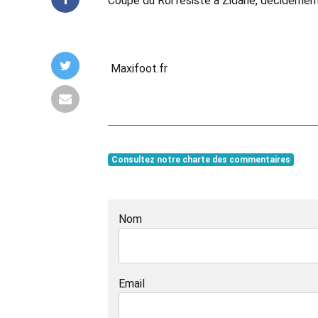
Coupe du Roi résiste à Zidane, décidément
Maxifoot.fr
Consultez notre charte des commentaires
Nom
Email