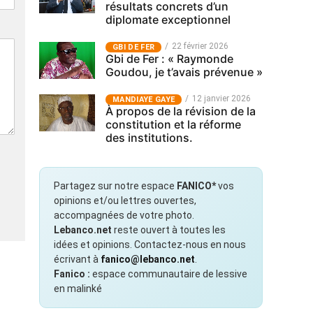
résultats concrets d’un
diplomate exceptionnel
22 février 2026
GBI DE FER
Gbi de Fer : « Raymonde
Goudou, je t’avais prévenue »
12 janvier 2026
MANDIAYE GAYE
À propos de la révision de la
constitution et la réforme
des institutions.
Partagez sur notre espace
FANICO*
vos
opinions et/ou lettres ouvertes,
accompagnées de votre photo.
Lebanco.net
reste ouvert à toutes les
idées et opinions. Contactez-nous en nous
écrivant à
fanico@lebanco.net
.
Fanico :
espace communautaire de lessive
en malinké