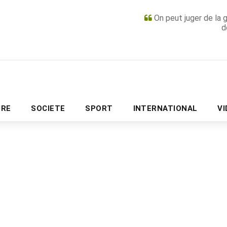
On peut juger de la 
d
PUBLICITÉ
URE
SOCIETE
SPORT
INTERNATIONAL
V