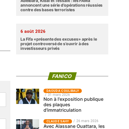
Abéibara, Kidal et Tessalit : les FAMa
annoncent une série d’opérations réussies
contre des bases terroristes
6 août 2026
La Fifa «présente des excuses» après le
projet controversé de s’ouvrir à des
investisseurs privés
FANICO
‎DAOUDA COULIBALY
31 mars 2026
Non à l'exposition publique
des plaques
d'immatriculation
26 mars 2026
CLAUDE SAHY
Avec Alassane Ouattara, les