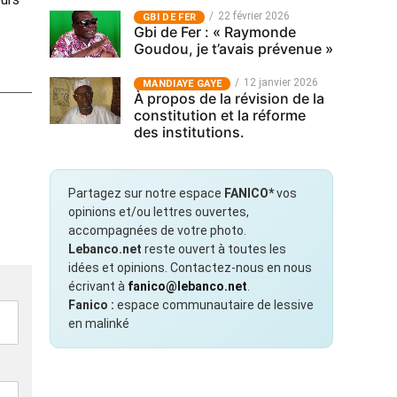
22 février 2026
GBI DE FER
Gbi de Fer : « Raymonde
Goudou, je t’avais prévenue »
12 janvier 2026
MANDIAYE GAYE
À propos de la révision de la
constitution et la réforme
des institutions.
Partagez sur notre espace
FANICO*
vos
opinions et/ou lettres ouvertes,
accompagnées de votre photo.
Lebanco.net
reste ouvert à toutes les
idées et opinions. Contactez-nous en nous
écrivant à
fanico@lebanco.net
.
Fanico :
espace communautaire de lessive
en malinké