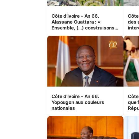
Côte d’Ivoire - An 66.
Côte 
Alassane Ouattara : «
des 
Ensemble, (…) construisons
inte
une grande nation pour nous-
Koss
mêmes et pour les
corr
générations futures »
sinis
Côte d'Ivoire - An 66.
Côte 
Yopougon aux couleurs
que f
nationales
Répu
Comb
(Cne