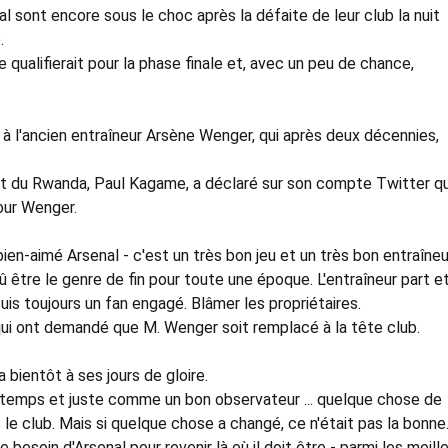
l sont encore sous le choc après la défaite de leur club la nuit
.
 qualifierait pour la phase finale et, avec un peu de chance,
r à l'ancien entraîneur Arsène Wenger, qui après deux décennies,
dent du Rwanda, Paul Kagame, a déclaré sur son compte Twitter q
our Wenger.
en-aimé Arsenal - c'est un très bon jeu et un très bon entraîneu
être le genre de fin pour toute une époque. L'entraîneur part et
uis toujours un fan engagé. Blâmer les propriétaires.
qui ont demandé que M. Wenger soit remplacé à la tête club.
a bientôt à ses jours de gloire.
ngtemps et juste comme un bon observateur ... quelque chose de
e club. Mais si quelque chose a changé, ce n'était pas la bonne
besoin d'Arsenal pour revenir là où il doit être - parmi les meill