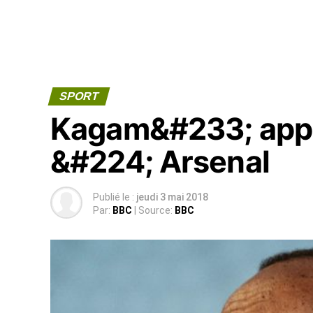
SPORT
Kagam&#233; appe
&#224; Arsenal
Publié le :
jeudi 3 mai 2018
Par:
BBC
| Source:
BBC