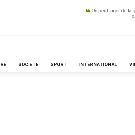
On peut juger de la 
d
PUBLICITÉ
URE
SOCIETE
SPORT
INTERNATIONAL
V