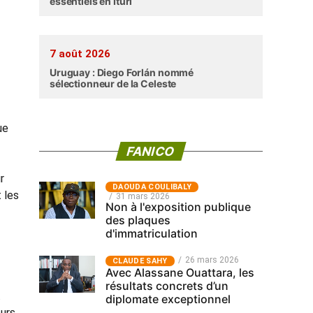
essentiels en Ituri
7 août 2026
Uruguay : Diego Forlán nommé
sélectionneur de la Celeste
ue
FANICO
r
‎DAOUDA COULIBALY
 les
31 mars 2026
Non à l'exposition publique
des plaques
d'immatriculation
26 mars 2026
CLAUDE SAHY
Avec Alassane Ouattara, les
résultats concrets d’un
.
diplomate exceptionnel
eurs