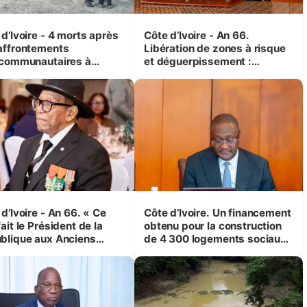
d’Ivoire - 4 morts après
Côte d’Ivoire - An 66.
affrontements
Libération de zones à risque
rcommunautaires à
et déguerpissement :
andji (Alepé) - Notre
Ouattara assure du « strict
espondant au milieu des
respect de l'Etat de droit pour
trés
préserver les vies humaines
»
d’Ivoire - An 66. « Ce
Côte d’Ivoire. Un financement
ait le Président de la
obtenu pour la construction
blique aux Anciens
de 4 300 logements sociaux
attants, c'est inédit »
et économiques à Abidjan,
 Yassoungo Koné ®)
Bouaké et Yamoussoukro