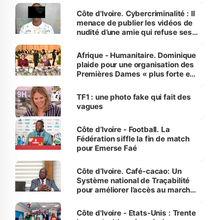
des Transports
Côte d'Ivoire. Cybercriminalité : Il
menace de publier les vidéos de
nudité d’une amie qui refuse ses
avances
Afrique - Humanitaire. Dominique
plaide pour une organisation des
Premières Dames « plus forte et
influente, dont l'impact s'affirme
sur la scène internationale »
TF1 : une photo fake qui fait des
vagues
Côte d’Ivoire - Football. La
Fédération siffle la fin de match
pour Emerse Faé
Côte d’Ivoire. Café-cacao: Un
Système national de Traçabilité
pour améliorer l’accès au marché
international
Côte d'Ivoire - Etats-Unis : Trente