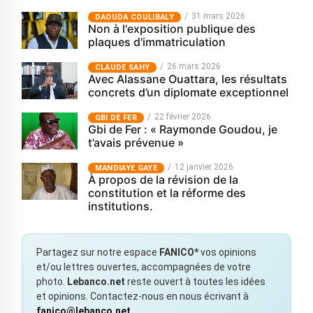
31 mars 2026
‎DAOUDA COULIBALY
Non à l'exposition publique des
plaques d'immatriculation
26 mars 2026
CLAUDE SAHY
Avec Alassane Ouattara, les résultats
concrets d’un diplomate exceptionnel
22 février 2026
GBI DE FER
Gbi de Fer : « Raymonde Goudou, je
t’avais prévenue »
12 janvier 2026
MANDIAYE GAYE
À propos de la révision de la
constitution et la réforme des
institutions.
Partagez sur notre espace
FANICO*
vos opinions
et/ou lettres ouvertes, accompagnées de votre
photo.
Lebanco.net
reste ouvert à toutes les idées
et opinions. Contactez-nous en nous écrivant à
fanico@lebanco.net
.