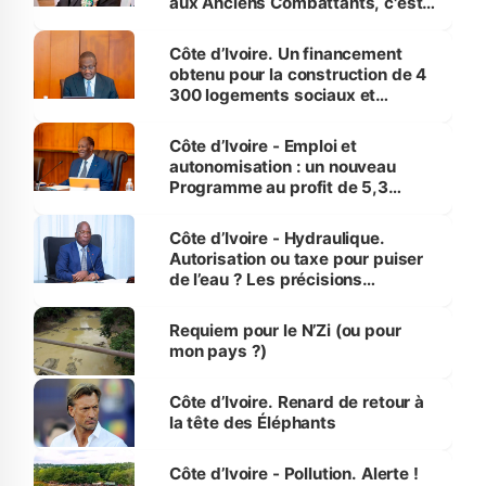
aux Anciens Combattants, c'est
inédit » (Cne Yassoungo Koné ®)
Côte d’Ivoire. Un financement
obtenu pour la construction de 4
300 logements sociaux et
économiques à Abidjan, Bouaké
et Yamoussoukro
Côte d’Ivoire - Emploi et
autonomisation : un nouveau
Programme au profit de 5,3
millions de jeunes
Côte d’Ivoire - Hydraulique.
Autorisation ou taxe pour puiser
de l’eau ? Les précisions
d’Assahoré
Requiem pour le N’Zi (ou pour
mon pays ?)
Côte d’Ivoire. Renard de retour à
la tête des Éléphants
Côte d’Ivoire - Pollution. Alerte !