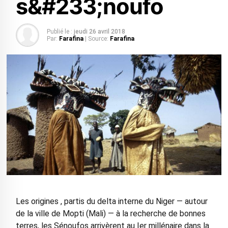
s&#233;noufo
Publié le :
jeudi 26 avril 2018
Par:
Farafina
| Source:
Farafina
Les origines , partis du delta interne du Niger — autour
de la ville de Mopti (Mali) — à la recherche de bonnes
terres, les Sénoufos arrivèrent au Ier millénaire dans la