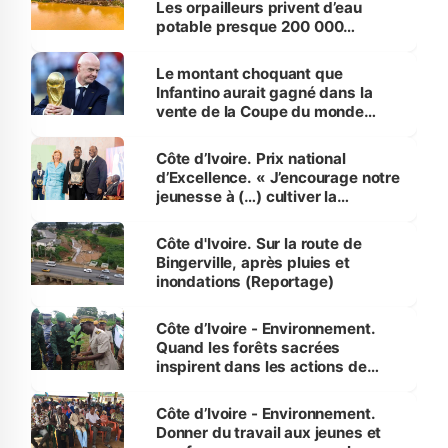
Les orpailleurs privent d’eau
potable presque 200 000
habitants autour d’Agboville
Le montant choquant que
Infantino aurait gagné dans la
vente de la Coupe du monde
révélé
Côte d’Ivoire. Prix national
d’Excellence. « J’encourage notre
jeunesse à (…) cultiver la
compétence et l’intégrité »
(Alassane Ouattara
Côte d'Ivoire. Sur la route de
Bingerville, après pluies et
inondations (Reportage)
Côte d’Ivoire - Environnement.
Quand les forêts sacrées
inspirent dans les actions de
reboisement
Côte d’Ivoire - Environnement.
Donner du travail aux jeunes et