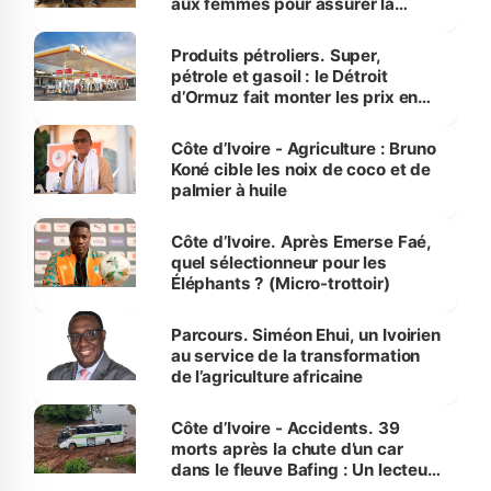
aux femmes pour assurer la
protection des espèces
menacées
Produits pétroliers. Super,
pétrole et gasoil : le Détroit
d’Ormuz fait monter les prix en
Côte d’Ivoire
Côte d’Ivoire - Agriculture : Bruno
Koné cible les noix de coco et de
palmier à huile
Côte d’Ivoire. Après Emerse Faé,
quel sélectionneur pour les
Éléphants ? (Micro-trottoir)
Parcours. Siméon Ehui, un Ivoirien
au service de la transformation
de l’agriculture africaine
Côte d’Ivoire - Accidents. 39
morts après la chute d’un car
dans le fleuve Bafing : Un lecteur
dénonce la légèreté du ministère