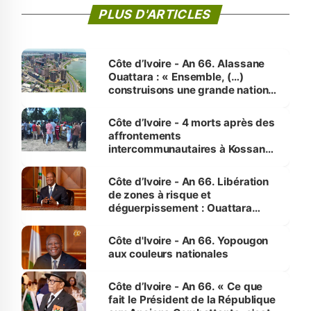
PLUS D'ARTICLES
Côte d’Ivoire - An 66. Alassane
Ouattara : « Ensemble, (…)
construisons une grande nation
pour nous-mêmes et pour les
générations futures »
Côte d’Ivoire - 4 morts après des
affrontements
intercommunautaires à Kossandji
(Alepé) - Notre correspondant au
milieu des sinistrés
Côte d’Ivoire - An 66. Libération
de zones à risque et
déguerpissement : Ouattara
assure du « strict respect de
l'Etat de droit pour préserver les
Côte d'Ivoire - An 66. Yopougon
vies humaines »
aux couleurs nationales
Côte d’Ivoire - An 66. « Ce que
fait le Président de la République