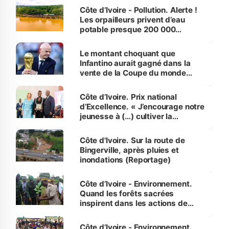
Côte d’Ivoire - Pollution. Alerte !
Les orpailleurs privent d’eau
potable presque 200 000
habitants autour d’Agboville
Le montant choquant que
Infantino aurait gagné dans la
vente de la Coupe du monde
révélé
Côte d’Ivoire. Prix national
d’Excellence. « J’encourage notre
jeunesse à (…) cultiver la
compétence et l’intégrité »
(Alassane Ouattara
Côte d'Ivoire. Sur la route de
Bingerville, après pluies et
inondations (Reportage)
Côte d’Ivoire - Environnement.
Quand les forêts sacrées
inspirent dans les actions de
reboisement
Côte d’Ivoire - Environnement.