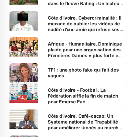
dans le fleuve Bafing : Un lecteur
dénonce la légèreté du ministère
des Transports
Côte d'Ivoire. Cybercriminalité : Il
menace de publier les vidéos de
nudité d’une amie qui refuse ses
avances
Afrique - Humanitaire. Dominique
plaide pour une organisation des
Premières Dames « plus forte et
influente, dont l'impact s'affirme
sur la scène internationale »
TF1 : une photo fake qui fait des
vagues
Côte d’Ivoire - Football. La
Fédération siffle la fin de match
pour Emerse Faé
Côte d’Ivoire. Café-cacao: Un
Système national de Traçabilité
pour améliorer l’accès au marché
international