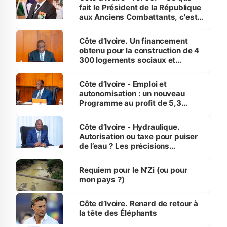
fait le Président de la République
aux Anciens Combattants, c'est
inédit » (Cne Yassoungo Koné ®)
Côte d’Ivoire. Un financement
obtenu pour la construction de 4
300 logements sociaux et
économiques à Abidjan, Bouaké
et Yamoussoukro
Côte d’Ivoire - Emploi et
autonomisation : un nouveau
Programme au profit de 5,3
millions de jeunes
Côte d’Ivoire - Hydraulique.
Autorisation ou taxe pour puiser
de l’eau ? Les précisions
d’Assahoré
Requiem pour le N’Zi (ou pour
mon pays ?)
Côte d’Ivoire. Renard de retour à
la tête des Éléphants