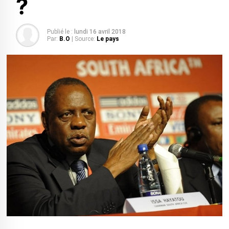
?
Publié le :
lundi 16 avril 2018
Par:
B.O
| Source:
Le pays