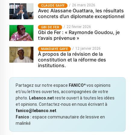
26 mars 2026
CLAUDE SAHY
Avec Alassane Ouattara, les résultats
concrets d’un diplomate exceptionnel
22 février 2026
GBI DE FER
Gbi de Fer : « Raymonde Goudou, je
t’avais prévenue »
12 janvier 2026
MANDIAYE GAYE
À propos de la révision de la
constitution et la réforme des
institutions.
Partagez sur notre espace
FANICO*
vos opinions
et/ou lettres ouvertes, accompagnées de votre
photo.
Lebanco.net
reste ouvert à toutes les idées
et opinions. Contactez-nous en nous écrivant à
fanico@lebanco.net
.
Fanico :
espace communautaire de lessive en
malinké