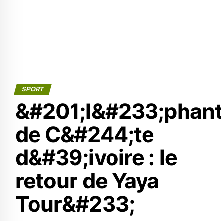
SPORT
&#201;l&#233;phan
de C&#244;te
d&#39;ivoire : le
retour de Yaya
Tour&#233;