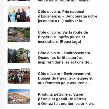
vente de la Coupe du monde
révélé
Côte d’Ivoire. Prix national
d’Excellence. « J’encourage notre
jeunesse à (…) cultiver la
compétence et l’intégrité »
(Alassane Ouattara
Côte d'Ivoire. Sur la route de
Bingerville, après pluies et
inondations (Reportage)
Côte d’Ivoire - Environnement.
Quand les forêts sacrées
inspirent dans les actions de
reboisement
Côte d’Ivoire - Environnement.
Donner du travail aux jeunes et
aux femmes pour assurer la
protection des espèces
menacées
Produits pétroliers. Super,
pétrole et gasoil : le Détroit
d’Ormuz fait monter les prix en
Côte d’Ivoire