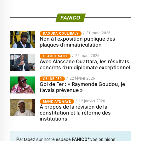
FANICO
31 mars 2026
‎DAOUDA COULIBALY
Non à l'exposition publique des
plaques d'immatriculation
26 mars 2026
CLAUDE SAHY
Avec Alassane Ouattara, les résultats
concrets d’un diplomate exceptionnel
22 février 2026
GBI DE FER
Gbi de Fer : « Raymonde Goudou, je
t’avais prévenue »
12 janvier 2026
MANDIAYE GAYE
À propos de la révision de la
constitution et la réforme des
institutions.
Partagez sur notre espace
FANICO*
vos opinions