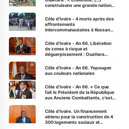
construisons une grande nation
pour nous-mêmes et pour les
générations futures »
Côte d’Ivoire - 4 morts après des
affrontements
intercommunautaires à Kossandji
(Alepé) - Notre correspondant au
milieu des sinistrés
Côte d’Ivoire - An 66. Libération
de zones à risque et
déguerpissement : Ouattara
assure du « strict respect de
l'Etat de droit pour préserver les
Côte d'Ivoire - An 66. Yopougon
vies humaines »
aux couleurs nationales
Côte d’Ivoire - An 66. « Ce que
fait le Président de la République
aux Anciens Combattants, c'est
inédit » (Cne Yassoungo Koné ®)
Côte d’Ivoire. Un financement
obtenu pour la construction de 4
300 logements sociaux et
économiques à Abidjan, Bouaké