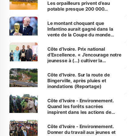
Les orpailleurs privent d’eau
potable presque 200 000
habitants autour d’Agboville
Le montant choquant que
Infantino aurait gagné dans la
vente de la Coupe du monde
révélé
Côte d’Ivoire. Prix national
d’Excellence. « J’encourage notre
jeunesse à (…) cultiver la
compétence et l’intégrité »
(Alassane Ouattara
Côte d'Ivoire. Sur la route de
Bingerville, après pluies et
inondations (Reportage)
Côte d’Ivoire - Environnement.
Quand les forêts sacrées
inspirent dans les actions de
reboisement
Côte d’Ivoire - Environnement.
Donner du travail aux jeunes et