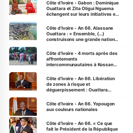
Côte d’Ivoire - Gabon : Dominique
Ouattara et Zita Oligui Nguema
échangent sur leurs initiatives en
faveur des femmes et des
enfants
Côte d’Ivoire - An 66. Alassane
Ouattara : « Ensemble, (…)
construisons une grande nation
pour nous-mêmes et pour les
générations futures »
Côte d’Ivoire - 4 morts après des
affrontements
intercommunautaires à Kossandji
(Alepé) - Notre correspondant au
milieu des sinistrés
Côte d’Ivoire - An 66. Libération
de zones à risque et
déguerpissement : Ouattara
assure du « strict respect de
l'Etat de droit pour préserver les
Côte d'Ivoire - An 66. Yopougon
vies humaines »
aux couleurs nationales
Côte d’Ivoire - An 66. « Ce que
fait le Président de la République