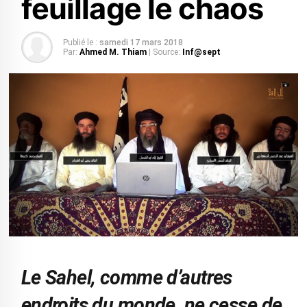
feuillage le chaos
Publié le :
samedi 17 mars 2018
Par:
Ahmed M. Thiam
| Source:
Inf@sept
Le Sahel, comme d’autres
endroits du monde, ne cesse de