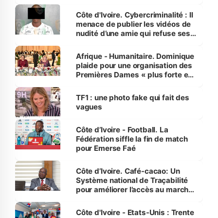
dénonce la légèreté du ministère
des Transports
Côte d'Ivoire. Cybercriminalité : Il
menace de publier les vidéos de
nudité d’une amie qui refuse ses
avances
Afrique - Humanitaire. Dominique
plaide pour une organisation des
Premières Dames « plus forte et
influente, dont l'impact s'affirme
sur la scène internationale »
TF1 : une photo fake qui fait des
vagues
Côte d’Ivoire - Football. La
Fédération siffle la fin de match
pour Emerse Faé
Côte d’Ivoire. Café-cacao: Un
Système national de Traçabilité
pour améliorer l’accès au marché
international
Côte d'Ivoire - Etats-Unis : Trente