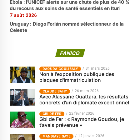
Ebola : l’UNICEF alerte sur une chute de plus de 40 %
du recours aux soins de santé essentiels en Ituri
7 août 2026
Uruguay : Diego Forlán nommé sélectionneur de la
Celeste
FANICO
31 mars 2026
‎DAOUDA COULIBALY
Non à l'exposition publique des
plaques d'immatriculation
26 mars 2026
CLAUDE SAHY
Avec Alassane Ouattara, les résultats
concrets d’un diplomate exceptionnel
22 février 2026
GBI DE FER
Gbi de Fer : « Raymonde Goudou, je
t’avais prévenue »
12 janvier 2026
MANDIAYE GAYE