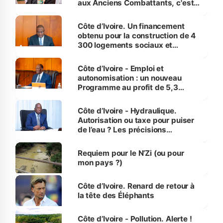
aux Anciens Combattants, c'est
inédit » (Cne Yassoungo Koné ®)
Côte d’Ivoire. Un financement
obtenu pour la construction de 4
300 logements sociaux et
économiques à Abidjan, Bouaké
et Yamoussoukro
Côte d’Ivoire - Emploi et
autonomisation : un nouveau
Programme au profit de 5,3
millions de jeunes
Côte d’Ivoire - Hydraulique.
Autorisation ou taxe pour puiser
de l’eau ? Les précisions
d’Assahoré
Requiem pour le N’Zi (ou pour
mon pays ?)
Côte d’Ivoire. Renard de retour à
la tête des Éléphants
Côte d’Ivoire - Pollution. Alerte !