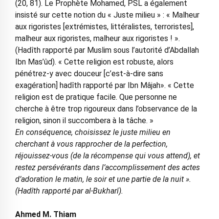
(20, 81). Le Prophète Mohamed, PSL a également
insisté sur cette notion du « Juste milieu » : « Malheur
aux rigoristes [extrémistes, littéralistes, terroristes],
malheur aux rigoristes, malheur aux rigoristes ! ».
(Hadîth rapporté par Muslim sous l’autorité d’Abdallah
Ibn Mas’ûd). « Cette religion est robuste, alors
pénétrez-y avec douceur [c’est-à-dire sans
exagération] hadîth rapporté par Ibn Mâjah». « Cette
religion est de pratique facile. Que personne ne
cherche à être trop rigoureux dans l’observance de la
religion, sinon il succombera à la tâche. »
En conséquence, choisissez le juste milieu en
cherchant à vous rapprocher de la perfection,
réjouissez-vous (de la récompense qui vous attend), et
restez persévérants dans l’accomplissement des actes
d’adoration le matin, le soir et une partie de la nuit ».
(Hadîth rapporté par al-Bukharî).
Ahmed M. Thiam