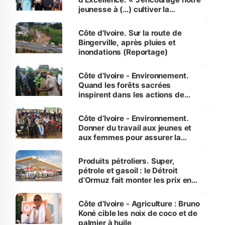
jeunesse à (…) cultiver la
compétence et l’intégrité »
(Alassane Ouattara
Côte d'Ivoire. Sur la route de
Bingerville, après pluies et
inondations (Reportage)
Côte d’Ivoire - Environnement.
Quand les forêts sacrées
inspirent dans les actions de
reboisement
Côte d’Ivoire - Environnement.
Donner du travail aux jeunes et
aux femmes pour assurer la
protection des espèces
menacées
Produits pétroliers. Super,
pétrole et gasoil : le Détroit
d’Ormuz fait monter les prix en
Côte d’Ivoire
Côte d’Ivoire - Agriculture : Bruno
Koné cible les noix de coco et de
palmier à huile