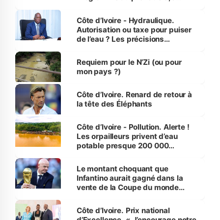
millions de jeunes
Côte d’Ivoire - Hydraulique.
Autorisation ou taxe pour puiser
de l’eau ? Les précisions
d’Assahoré
Requiem pour le N’Zi (ou pour
mon pays ?)
Côte d’Ivoire. Renard de retour à
la tête des Éléphants
Côte d’Ivoire - Pollution. Alerte !
Les orpailleurs privent d’eau
potable presque 200 000
habitants autour d’Agboville
Le montant choquant que
Infantino aurait gagné dans la
vente de la Coupe du monde
révélé
Côte d’Ivoire. Prix national
d’Excellence. « J’encourage notre