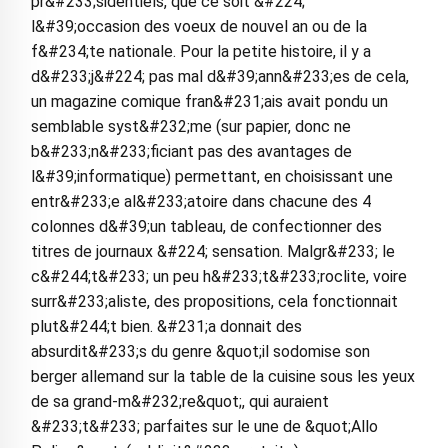
pr&#233;sidentiels, que ce soit &#224;
l&#39;occasion des voeux de nouvel an ou de la
f&#234;te nationale. Pour la petite histoire, il y a
d&#233;j&#224; pas mal d&#39;ann&#233;es de cela,
un magazine comique fran&#231;ais avait pondu un
semblable syst&#232;me (sur papier, donc ne
b&#233;n&#233;ficiant pas des avantages de
l&#39;informatique) permettant, en choisissant une
entr&#233;e al&#233;atoire dans chacune des 4
colonnes d&#39;un tableau, de confectionner des
titres de journaux &#224; sensation. Malgr&#233; le
c&#244;t&#233; un peu h&#233;t&#233;roclite, voire
surr&#233;aliste, des propositions, cela fonctionnait
plut&#244;t bien. &#231;a donnait des
absurdit&#233;s du genre &quot;il sodomise son
berger allemand sur la table de la cuisine sous les yeux
de sa grand-m&#232;re&quot;, qui auraient
&#233;t&#233; parfaites sur le une de &quot;Allo