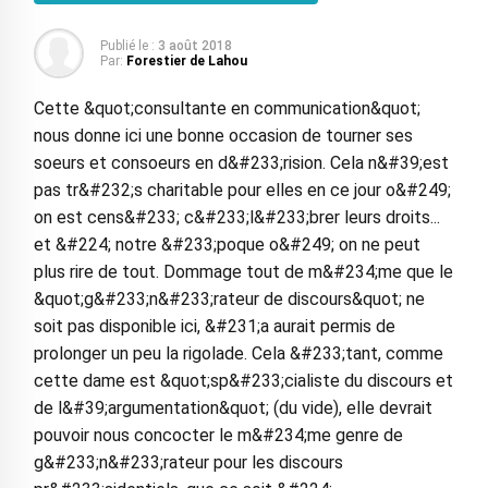
Publié le :
3 août 2018
Par:
Forestier de Lahou
Cette &quot;consultante en communication&quot;
nous donne ici une bonne occasion de tourner ses
soeurs et consoeurs en d&#233;rision. Cela n&#39;est
pas tr&#232;s charitable pour elles en ce jour o&#249;
on est cens&#233; c&#233;l&#233;brer leurs droits...
et &#224; notre &#233;poque o&#249; on ne peut
plus rire de tout. Dommage tout de m&#234;me que le
&quot;g&#233;n&#233;rateur de discours&quot; ne
soit pas disponible ici, &#231;a aurait permis de
prolonger un peu la rigolade. Cela &#233;tant, comme
cette dame est &quot;sp&#233;cialiste du discours et
de l&#39;argumentation&quot; (du vide), elle devrait
pouvoir nous concocter le m&#234;me genre de
g&#233;n&#233;rateur pour les discours