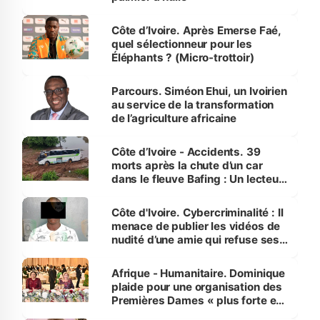
Côte d’Ivoire. Après Emerse Faé,
quel sélectionneur pour les
Éléphants ? (Micro-trottoir)
Parcours. Siméon Ehui, un Ivoirien
au service de la transformation
de l’agriculture africaine
Côte d’Ivoire - Accidents. 39
morts après la chute d’un car
dans le fleuve Bafing : Un lecteur
dénonce la légèreté du ministère
des Transports
Côte d'Ivoire. Cybercriminalité : Il
menace de publier les vidéos de
nudité d’une amie qui refuse ses
avances
Afrique - Humanitaire. Dominique
plaide pour une organisation des
Premières Dames « plus forte et
influente, dont l'impact s'affirme