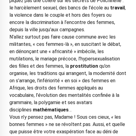
piquez pas une colère sur les secrets de Polichinelle :
le harcèlement sexuel, des bancs de l’école au
travail
,
la violence dans le couple et hors des foyers ou
encore la discrimination à l’encontre des femmes,
depuis la ville jusqu’aux campagnes.
N’allez surtout pas faire cause commune avec les
militantes, « ces femmes-là », en suscitant le débat,
en dénonçant une « africanité » imbécile, les
mutilations, le mariage précoce, l’hypersexualisation
des filles et des femmes, la
prostitution
qu’on
organise, les traditions qui arrangent, la modernité dont
on s’arrange, l’infériorité « en soi » des femmes en
Afrique, les droits des femmes appliqués au
vocabulaire, l’évolution des mentalités confinée à la
grammaire, la polygamie et ses avatars
disciplines
mathématiques
…
Vous n’y pensez pas, Madame ! Sous ces cieux,
«
les
bonnes femmes » ne se révoltent pas. Aussi, et quelle
que puisse être votre exaspération face au déni de