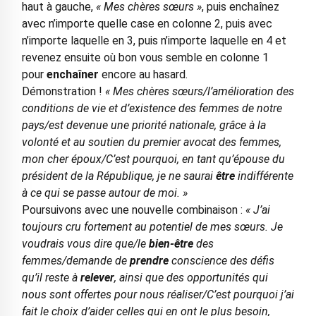
haut à gauche,
« Mes chères sœurs »
, puis enchaînez
avec n’importe quelle case en colonne 2, puis avec
n’importe laquelle en 3, puis n’importe laquelle en 4 et
revenez ensuite où bon vous semble en colonne 1
pour
enchaîner
encore au hasard.
Démonstration !
« Mes chères sœurs/l’amélioration des
conditions de vie et d’existence des femmes de notre
pays/est devenue une priorité nationale, grâce à la
volonté et au soutien du premier avocat des femmes,
mon cher époux/C’est pourquoi, en tant qu’épouse du
président de la République, je ne saurai
être
indifférente
à ce qui se passe autour de moi. »
Poursuivons avec une nouvelle combinaison :
« J’ai
toujours cru fortement au potentiel de mes sœurs. Je
voudrais vous dire que/le
bien-être
des
femmes/demande de
prendre
conscience des défis
qu’il reste à
relever
, ainsi que des opportunités qui
nous sont offertes pour nous réaliser/C’est pourquoi j’ai
fait le choix d’aider celles qui en ont le plus besoin,