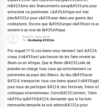
m&#234;me des financements europ&#233;ens pour
entretenir ce patrimoine. L&#39;Afrique est mal
plac&#233;e pour s&#39;oser dans une guerre des
civilisations. Encore que l&#39;Europe n&#39;est ni un
ennemi ni un rival de l&#39;Afrique
Publié le :
3 juin 2018
Par:
Bon&amp;#233;bo
Pur orgueil !!! Si ces biens nous tiennent tant &#224;
coeur, il n&#39;est pas besoin de les faire revenir au
Benin ou en Afrique. Que le Benin d&#233;cide de
prendre en charge tous ceux qui entretiennent ce
patrimoine au pays des Blancs. Au lieu d&#39;avoir
&#224; transporter tous ces biens quand il s&#39;agit
pour nous de participer &#224; des festivals, foires et
colloques internationaux. Concr&#232;tement, Talon
n&#39;a qu&#39;&#224; demander que la facture
mensuelle/annuelle lui soit adress&#233;e pour