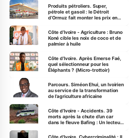
menacées
Produits pétroliers. Super,
pétrole et gasoil : le Détroit
d’Ormuz fait monter les prix en
Côte d’Ivoire
Côte d’Ivoire - Agriculture : Bruno
Koné cible les noix de coco et de
palmier à huile
Côte d’Ivoire. Après Emerse Faé,
quel sélectionneur pour les
Éléphants ? (Micro-trottoir)
Parcours. Siméon Ehui, un Ivoirien
au service de la transformation
de l’agriculture africaine
Côte d’Ivoire - Accidents. 39
morts après la chute d’un car
dans le fleuve Bafing : Un lecteur
dénonce la légèreté du ministère
des Transports
Côte d'Ivoire. Cybercriminalité : Il