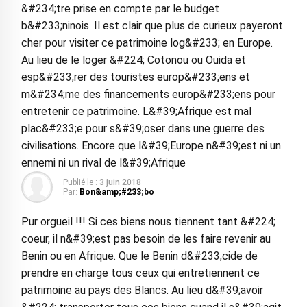
&#234;tre prise en compte par le budget
b&#233;ninois. Il est clair que plus de curieux payeront
cher pour visiter ce patrimoine log&#233; en Europe.
Au lieu de le loger &#224; Cotonou ou Ouida et
esp&#233;rer des touristes europ&#233;ens et
m&#234;me des financements europ&#233;ens pour
entretenir ce patrimoine. L&#39;Afrique est mal
plac&#233;e pour s&#39;oser dans une guerre des
civilisations. Encore que l&#39;Europe n&#39;est ni un
ennemi ni un rival de l&#39;Afrique
Publié le :
3 juin 2018
Par:
Bon&amp;#233;bo
Pur orgueil !!! Si ces biens nous tiennent tant &#224;
coeur, il n&#39;est pas besoin de les faire revenir au
Benin ou en Afrique. Que le Benin d&#233;cide de
prendre en charge tous ceux qui entretiennent ce
patrimoine au pays des Blancs. Au lieu d&#39;avoir