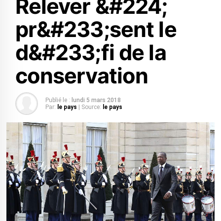
Relever &#224;
pr&#233;sent le
d&#233;fi de la
conservation
Publié le :
lundi 5 mars 2018
Par:
le pays
| Source:
le pays