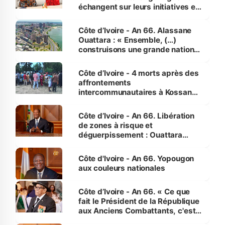
échangent sur leurs initiatives en
faveur des femmes et des
enfants
Côte d’Ivoire - An 66. Alassane
Ouattara : « Ensemble, (…)
construisons une grande nation
pour nous-mêmes et pour les
générations futures »
Côte d’Ivoire - 4 morts après des
affrontements
intercommunautaires à Kossandji
(Alepé) - Notre correspondant au
milieu des sinistrés
Côte d’Ivoire - An 66. Libération
de zones à risque et
déguerpissement : Ouattara
assure du « strict respect de
l'Etat de droit pour préserver les
Côte d'Ivoire - An 66. Yopougon
vies humaines »
aux couleurs nationales
Côte d’Ivoire - An 66. « Ce que
fait le Président de la République
aux Anciens Combattants, c'est
inédit » (Cne Yassoungo Koné ®)