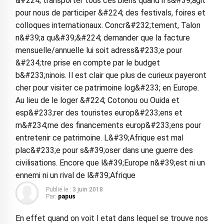
&#224; transporter tous ces biens quand il s&#39;agit
pour nous de participer &#224; des festivals, foires et
colloques internationaux. Concr&#232;tement, Talon
n&#39;a qu&#39;&#224; demander que la facture
mensuelle/annuelle lui soit adress&#233;e pour
&#234;tre prise en compte par le budget
b&#233;ninois. Il est clair que plus de curieux payeront
cher pour visiter ce patrimoine log&#233; en Europe.
Au lieu de le loger &#224; Cotonou ou Ouida et
esp&#233;rer des touristes europ&#233;ens et
m&#234;me des financements europ&#233;ens pour
entretenir ce patrimoine. L&#39;Afrique est mal
plac&#233;e pour s&#39;oser dans une guerre des
civilisations. Encore que l&#39;Europe n&#39;est ni un
ennemi ni un rival de l&#39;Afrique
Publié le :
3 juin 2018
Par:
papus
En effet quand on voit l etat dans lequel se trouve nos