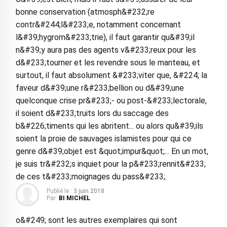
bonne conservation (atmosph&#232;re
contr&#244;l&#233;e, notamment concernant
l&#39;hygrom&#233;trie), il faut garantir qu&#39;il
n&#39;y aura pas des agents v&#233;reux pour les
d&#233;tourner et les revendre sous le manteau, et
surtout, il faut absolument &#233;viter que, &#224; la
faveur d&#39;une r&#233;bellion ou d&#39;une
quelconque crise pr&#233;- ou post-&#233;lectorale,
il soient d&#233;truits lors du saccage des
b&#226;timents qui les abritent... ou alors qu&#39;ils
soient la proie de sauvages islamistes pour qui ce
genre d&#39;objet est &quot;impur&quot;... En un mot,
je suis tr&#232;s inquiet pour la p&#233;rennit&#233;
de ces t&#233;moignages du pass&#233;.
Publié le :
3 juin 2018
Par:
BI MICHEL
o&#249; sont les autres exemplaires qui sont