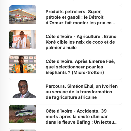
protection des espèces
menacées
Produits pétroliers. Super,
pétrole et gasoil : le Détroit
d’Ormuz fait monter les prix en
Côte d’Ivoire
Côte d’Ivoire - Agriculture : Bruno
Koné cible les noix de coco et de
palmier à huile
Côte d’Ivoire. Après Emerse Faé,
quel sélectionneur pour les
Éléphants ? (Micro-trottoir)
Parcours. Siméon Ehui, un Ivoirien
au service de la transformation
de l’agriculture africaine
Côte d’Ivoire - Accidents. 39
morts après la chute d’un car
dans le fleuve Bafing : Un lecteur
dénonce la légèreté du ministère