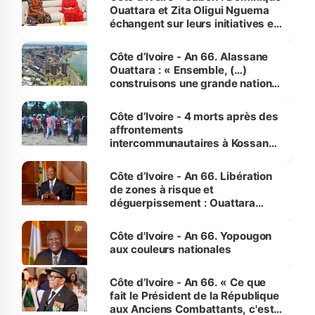
Ouattara et Zita Oligui Nguema
échangent sur leurs initiatives en
faveur des femmes et des
enfants
Côte d’Ivoire - An 66. Alassane
Ouattara : « Ensemble, (…)
construisons une grande nation
pour nous-mêmes et pour les
générations futures »
Côte d’Ivoire - 4 morts après des
affrontements
intercommunautaires à Kossandji
(Alepé) - Notre correspondant au
milieu des sinistrés
Côte d’Ivoire - An 66. Libération
de zones à risque et
déguerpissement : Ouattara
assure du « strict respect de
l'Etat de droit pour préserver les
Côte d'Ivoire - An 66. Yopougon
vies humaines »
aux couleurs nationales
Côte d’Ivoire - An 66. « Ce que
fait le Président de la République
aux Anciens Combattants, c'est