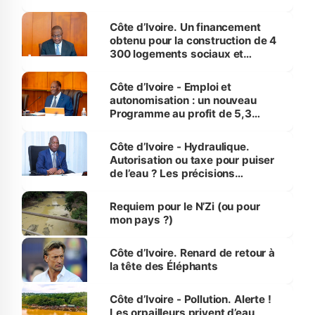
inédit » (Cne Yassoungo Koné ®)
Côte d’Ivoire. Un financement
obtenu pour la construction de 4
300 logements sociaux et
économiques à Abidjan, Bouaké
et Yamoussoukro
Côte d’Ivoire - Emploi et
autonomisation : un nouveau
Programme au profit de 5,3
millions de jeunes
Côte d’Ivoire - Hydraulique.
Autorisation ou taxe pour puiser
de l’eau ? Les précisions
d’Assahoré
Requiem pour le N’Zi (ou pour
mon pays ?)
Côte d’Ivoire. Renard de retour à
la tête des Éléphants
Côte d’Ivoire - Pollution. Alerte !
Les orpailleurs privent d’eau