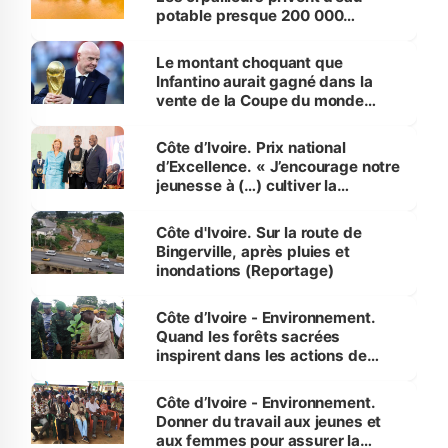
potable presque 200 000
habitants autour d’Agboville
Le montant choquant que
Infantino aurait gagné dans la
vente de la Coupe du monde
révélé
Côte d’Ivoire. Prix national
d’Excellence. « J’encourage notre
jeunesse à (…) cultiver la
compétence et l’intégrité »
(Alassane Ouattara
Côte d'Ivoire. Sur la route de
Bingerville, après pluies et
inondations (Reportage)
Côte d’Ivoire - Environnement.
Quand les forêts sacrées
inspirent dans les actions de
reboisement
Côte d’Ivoire - Environnement.
Donner du travail aux jeunes et
aux femmes pour assurer la