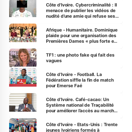
des Transports
Côte d'Ivoire. Cybercriminalité : Il
menace de publier les vidéos de
nudité d’une amie qui refuse ses
avances
Afrique - Humanitaire. Dominique
plaide pour une organisation des
Premières Dames « plus forte et
influente, dont l'impact s'affirme
sur la scène internationale »
TF1 : une photo fake qui fait des
vagues
Côte d’Ivoire - Football. La
Fédération siffle la fin de match
pour Emerse Faé
Côte d’Ivoire. Café-cacao: Un
Système national de Traçabilité
pour améliorer l’accès au marché
international
Côte d'Ivoire - Etats-Unis : Trente
jeunes Ivoiriens formés à