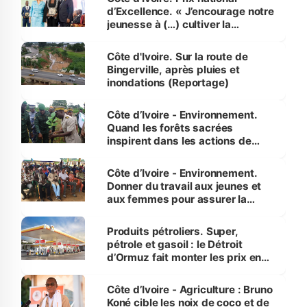
d’Excellence. « J’encourage notre
jeunesse à (…) cultiver la
compétence et l’intégrité »
(Alassane Ouattara
Côte d'Ivoire. Sur la route de
Bingerville, après pluies et
inondations (Reportage)
Côte d’Ivoire - Environnement.
Quand les forêts sacrées
inspirent dans les actions de
reboisement
Côte d’Ivoire - Environnement.
Donner du travail aux jeunes et
aux femmes pour assurer la
protection des espèces
menacées
Produits pétroliers. Super,
pétrole et gasoil : le Détroit
d’Ormuz fait monter les prix en
Côte d’Ivoire
Côte d’Ivoire - Agriculture : Bruno
Koné cible les noix de coco et de