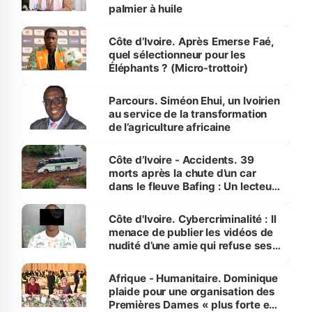
palmier à huile
Côte d’Ivoire. Après Emerse Faé,
quel sélectionneur pour les
Éléphants ? (Micro-trottoir)
Parcours. Siméon Ehui, un Ivoirien
au service de la transformation
de l’agriculture africaine
Côte d’Ivoire - Accidents. 39
morts après la chute d’un car
dans le fleuve Bafing : Un lecteur
dénonce la légèreté du ministère
des Transports
Côte d'Ivoire. Cybercriminalité : Il
menace de publier les vidéos de
nudité d’une amie qui refuse ses
avances
Afrique - Humanitaire. Dominique
plaide pour une organisation des
Premières Dames « plus forte et