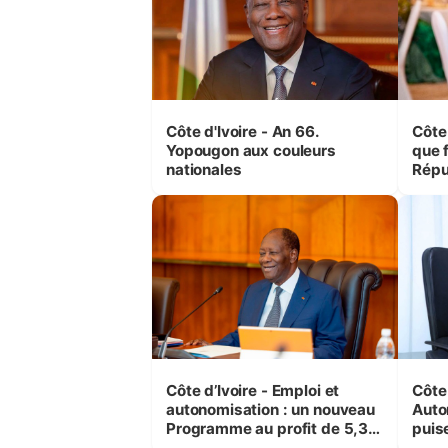
Côte d'Ivoire - An 66.
Côte 
Yopougon aux couleurs
que f
nationales
Répu
Comb
(Cne
Côte d’Ivoire - Emploi et
Côte 
autonomisation : un nouveau
Auto
Programme au profit de 5,3
puise
millions de jeunes
préc