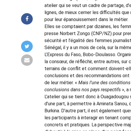
atelier qui se veut un cadre de partage, d
lignes, de mieux cerner les difficultés qu
pour leur épanouissement dans le métier.
Elles se comptaient par dizaines, les femm
presse Norbert Zongo (CNP/NZ) pour prendre 
sécurité et l’égalité des femmes journalist
Sénégal, il y a un mois de cela, sur la mêm
L’Express du Faso, Bobo-Dioulasso. Organisé 
la consœur, de réfléchir, entre autres, su
terrains de conflit et comment doivent-ell
conclusions et des recommandations ont é
de leur métier. «
Mais l’une des conditions d
conclusions dans nos pays respectifs
», a 
L’atelier qui se tient donc à Ouagadougou s
d’une part, à permettre à Aminata Sanou,
Burkina. D’autre part, il est également qu
les participants à interagir en tenant com
concrets et pratiques. La perspective ma