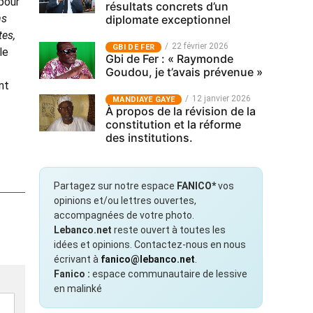
 pour
résultats concrets d’un
ns
diplomate exceptionnel
tes,
22 février 2026
GBI DE FER
 le
Gbi de Fer : « Raymonde
Goudou, je t’avais prévenue »
nt
12 janvier 2026
MANDIAYE GAYE
À propos de la révision de la
constitution et la réforme
des institutions.
Partagez sur notre espace
FANICO*
vos
opinions et/ou lettres ouvertes,
accompagnées de votre photo.
Lebanco.net
reste ouvert à toutes les
idées et opinions. Contactez-nous en nous
écrivant à
fanico@lebanco.net
.
Fanico :
espace communautaire de lessive
en malinké