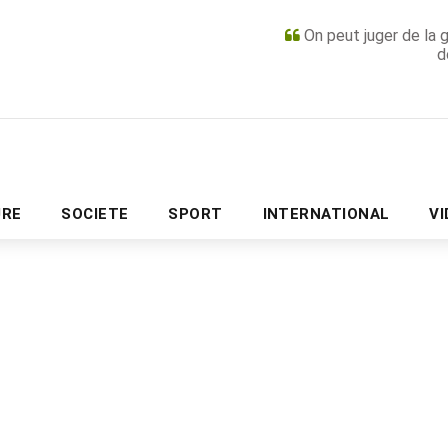
On peut juger de la 
d
PUBLICITÉ
URE
SOCIETE
SPORT
INTERNATIONAL
V