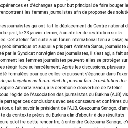
’expériences et d’échanges a pour but principal de faire bouger l
e rencontrent les femmes journalistes afin de proposer des solut
es journalistes qui ont fait le déplacement du Centre national 
part, le 23 janvier dernier, à un atelier de restitution sur la
es. Cet atelier fait suite à un forum international tenu à Dakar, a
e problématique et auquel a pris part Aminata Sanou, journaliste 
par le Syndicat norvégien des journalistes, il s’est agi, a fait s
r comment les femmes journalistes peuvent-elles se protéger sur
es réagir face au harcèlement. Après les discussions, plusieurs
té formulées pour que celles-ci puissent s’épanouir dans l’exe
e participation au forum était de pouvoir faire la restitution des
rappelé Aminata Sanou, à la cérémonie d’ouverture de l’atelier.
ous l’égide de l’Association des journalistes du Burkina (AJB) vis
 de partager ces conclusions avec ses consœurs et confrères du
estion, a fait savoir le président de l’AJB, Guezouma Sanogo, d’a
pte du contexte précis du Burkina afin d’aboutir à des résultats
jeure qu’offre cette rencontre, à entendre Guézouma Sanogo, c’