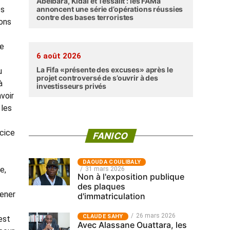
Abéibara, Kidal et Tessalit : les FAMa
es
annoncent une série d’opérations réussies
contre des bases terroristes
ions
de
6 août 2026
La Fifa «présente des excuses» après le
u
projet controversé de s’ouvrir à des
à
investisseurs privés
avoir
 les
rcice
FANICO
‎DAOUDA COULIBALY
e,
31 mars 2026
Non à l'exposition publique
des plaques
mener
d'immatriculation
26 mars 2026
CLAUDE SAHY
est
Avec Alassane Ouattara, les