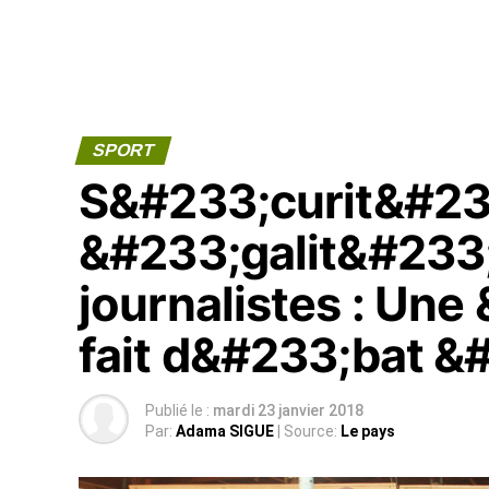
SPORT
S&#233;curit&#23
&#233;galit&#233
journalistes : Une
fait d&#233;bat &
Publié le :
mardi 23 janvier 2018
Par:
Adama SIGUE
| Source:
Le pays