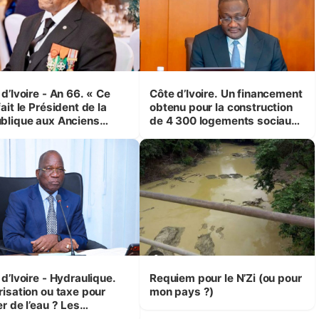
d’Ivoire - An 66. « Ce
Côte d’Ivoire. Un financement
ait le Président de la
obtenu pour la construction
blique aux Anciens
de 4 300 logements sociaux
attants, c'est inédit »
et économiques à Abidjan,
 Yassoungo Koné ®)
Bouaké et Yamoussoukro
d’Ivoire - Hydraulique.
Requiem pour le N’Zi (ou pour
risation ou taxe pour
mon pays ?)
r de l’eau ? Les
isions d’Assahoré