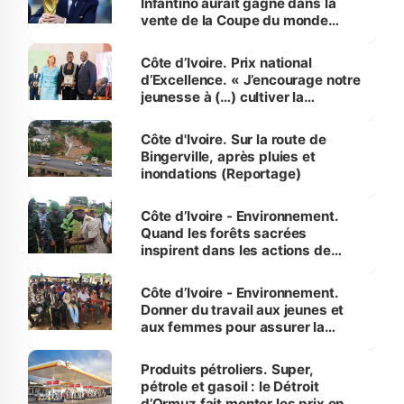
Infantino aurait gagné dans la
vente de la Coupe du monde
révélé
Côte d’Ivoire. Prix national
d’Excellence. « J’encourage notre
jeunesse à (…) cultiver la
compétence et l’intégrité »
(Alassane Ouattara
Côte d'Ivoire. Sur la route de
Bingerville, après pluies et
inondations (Reportage)
Côte d’Ivoire - Environnement.
Quand les forêts sacrées
inspirent dans les actions de
reboisement
Côte d’Ivoire - Environnement.
Donner du travail aux jeunes et
aux femmes pour assurer la
protection des espèces
menacées
Produits pétroliers. Super,
pétrole et gasoil : le Détroit
d’Ormuz fait monter les prix en