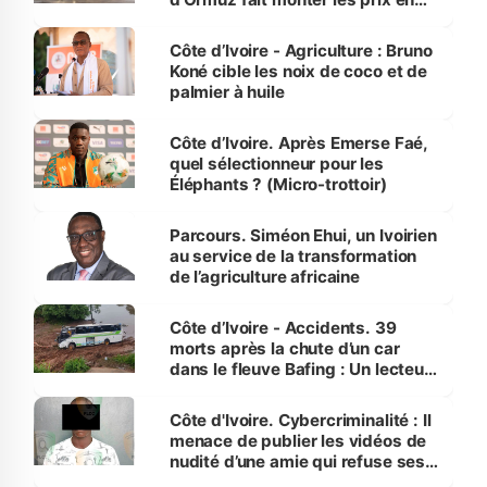
Côte d’Ivoire
Côte d’Ivoire - Agriculture : Bruno
Koné cible les noix de coco et de
palmier à huile
Côte d’Ivoire. Après Emerse Faé,
quel sélectionneur pour les
Éléphants ? (Micro-trottoir)
Parcours. Siméon Ehui, un Ivoirien
au service de la transformation
de l’agriculture africaine
Côte d’Ivoire - Accidents. 39
morts après la chute d’un car
dans le fleuve Bafing : Un lecteur
dénonce la légèreté du ministère
des Transports
Côte d'Ivoire. Cybercriminalité : Il
menace de publier les vidéos de
nudité d’une amie qui refuse ses
avances