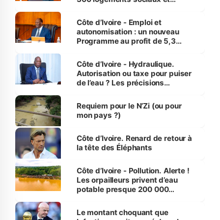
économiques à Abidjan, Bouaké
et Yamoussoukro
Côte d’Ivoire - Emploi et
autonomisation : un nouveau
Programme au profit de 5,3
millions de jeunes
Côte d’Ivoire - Hydraulique.
Autorisation ou taxe pour puiser
de l’eau ? Les précisions
d’Assahoré
Requiem pour le N’Zi (ou pour
mon pays ?)
Côte d’Ivoire. Renard de retour à
la tête des Éléphants
Côte d’Ivoire - Pollution. Alerte !
Les orpailleurs privent d’eau
potable presque 200 000
habitants autour d’Agboville
Le montant choquant que