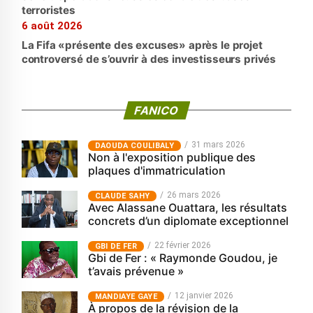
terroristes
6 août 2026
La Fifa «présente des excuses» après le projet
controversé de s’ouvrir à des investisseurs privés
FANICO
31 mars 2026
‎DAOUDA COULIBALY
Non à l'exposition publique des
plaques d'immatriculation
26 mars 2026
CLAUDE SAHY
Avec Alassane Ouattara, les résultats
concrets d’un diplomate exceptionnel
22 février 2026
GBI DE FER
Gbi de Fer : « Raymonde Goudou, je
t’avais prévenue »
12 janvier 2026
MANDIAYE GAYE
À propos de la révision de la