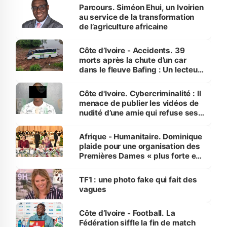
Parcours. Siméon Ehui, un Ivoirien
au service de la transformation
de l’agriculture africaine
Côte d’Ivoire - Accidents. 39
morts après la chute d’un car
dans le fleuve Bafing : Un lecteur
dénonce la légèreté du ministère
des Transports
Côte d'Ivoire. Cybercriminalité : Il
menace de publier les vidéos de
nudité d’une amie qui refuse ses
avances
Afrique - Humanitaire. Dominique
plaide pour une organisation des
Premières Dames « plus forte et
influente, dont l'impact s'affirme
sur la scène internationale »
TF1 : une photo fake qui fait des
vagues
Côte d’Ivoire - Football. La
Fédération siffle la fin de match