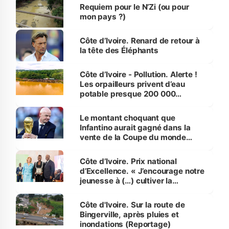
Requiem pour le N’Zi (ou pour
mon pays ?)
Côte d’Ivoire. Renard de retour à
la tête des Éléphants
Côte d’Ivoire - Pollution. Alerte !
Les orpailleurs privent d’eau
potable presque 200 000
habitants autour d’Agboville
Le montant choquant que
Infantino aurait gagné dans la
vente de la Coupe du monde
révélé
Côte d’Ivoire. Prix national
d’Excellence. « J’encourage notre
jeunesse à (…) cultiver la
compétence et l’intégrité »
(Alassane Ouattara
Côte d'Ivoire. Sur la route de
Bingerville, après pluies et
inondations (Reportage)