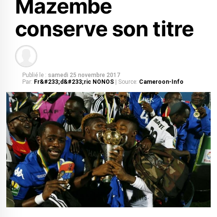
Mazembe
conserve son titre
Publié le :
samedi 25 novembre 2017
Par:
Fr&#233;d&#233;ric NONOS
| Source:
Cameroon-Info