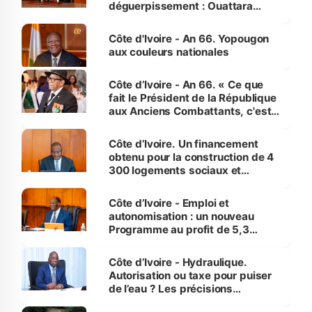
déguerpissement : Ouattara
assure du « strict respect de
l'Etat de droit pour préserver les
Côte d'Ivoire - An 66. Yopougon
vies humaines »
aux couleurs nationales
Côte d’Ivoire - An 66. « Ce que
fait le Président de la République
aux Anciens Combattants, c'est
inédit » (Cne Yassoungo Koné ®)
Côte d’Ivoire. Un financement
obtenu pour la construction de 4
300 logements sociaux et
économiques à Abidjan, Bouaké
et Yamoussoukro
Côte d’Ivoire - Emploi et
autonomisation : un nouveau
Programme au profit de 5,3
millions de jeunes
Côte d’Ivoire - Hydraulique.
Autorisation ou taxe pour puiser
de l’eau ? Les précisions
d’Assahoré