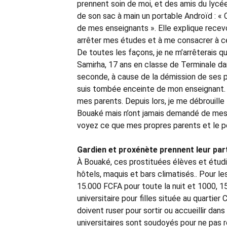
prennent soin de moi, et des amis du lycée
de son sac à main un portable Androïd : « C
de mes enseignants ». Elle explique recevo
arrêter mes études et à me consacrer à cette
De toutes les façons, je ne m’arrêterais qu
Samirha, 17 ans en classe de Terminale dan
seconde, à cause de la démission de ses p
suis tombée enceinte de mon enseignant. Ce
mes parents. Depuis lors, je me débrouille
Bouaké mais n’ont jamais demandé de mes 
voyez ce que mes propres parents et le pè
Gardien et proxénète prennent leur par
À Bouaké, ces prostituées élèves et étudi
hôtels, maquis et bars climatisés.. Pour le
15.000 FCFA pour toute la nuit et 1000, 
universitaire pour filles située au quarti
doivent ruser pour sortir ou accueillir dan
universitaires sont soudoyés pour ne pas 