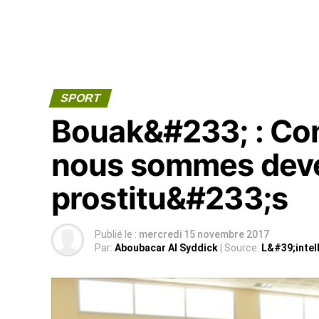
SPORT
Bouak&#233; : Co
nous sommes dev
prostitu&#233;s
Publié le :
mercredi 15 novembre 2017
Par:
Aboubacar Al Syddick
| Source:
L&#39;intel