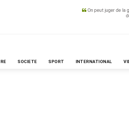
On peut juger de la 
d
PUBLICITÉ
URE
SOCIETE
SPORT
INTERNATIONAL
V