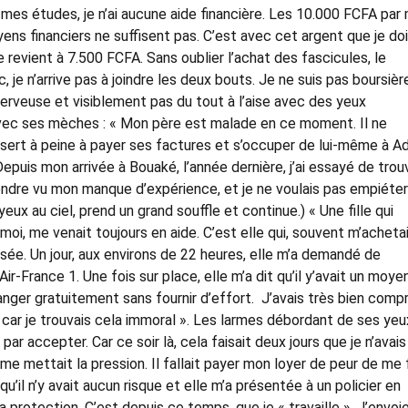
ur mes études, je n’ai aucune aide financière. Les 10.000 FCFA par
s financiers ne suffisent pas. C’est avec cet argent que je do
 revient à 7.500 FCFA. Sans oublier l’achat des fascicules, le
 je n’arrive pas à joindre les deux bouts. Je ne suis pas boursièr
nerveuse et visiblement pas du tout à l’aise avec des yeux
 avec ses mèches : « Mon père est malade en ce moment. Il ne
e sert à peine à payer ses factures et s’occuper de lui-même à Ad
epuis mon arrivée à Bouaké, l’année dernière, j’ai essayé de trou
rendre vu mon manque d’expérience, et je ne voulais pas empiéter
yeux au ciel, prend un grand souffle et continue.) « Une fille qui
i, me venait toujours en aide. C’est elle qui, souvent m’acheta
ée. Un jour, aux environs de 22 heures, elle m’a demandé de
r-France 1. Une fois sur place, elle m’a dit qu’il y’avait un moye
manger gratuitement sans fournir d’effort. J’avais très bien compr
us, car je trouvais cela immoral ». Les larmes débordant de ses yeu
 par accepter. Car ce soir là, cela faisait deux jours que je n’avais
me mettait la pression. Il fallait payer mon loyer de peur de me 
u’il n’y avait aucun risque et elle m’a présentée à un policier en
sa protection. C’est depuis ce temps, que je « travaille ». J’envoi