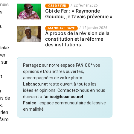
 mois
22 février 2026
GBI DE FER
Gbi de Fer : « Raymonde
is
Goudou, je t’avais prévenue »
e.
12 janvier 2026
MANDIAYE GAYE
À propos de la révision de la
constitution et la réforme
des institutions.
iaké.
ver
 sur
Partagez sur notre espace
FANICO*
vos
opinions et/ou lettres ouvertes,
it
accompagnées de votre photo.
Lebanco.net
reste ouvert à toutes les
idées et opinions. Contactez-nous en nous
n
écrivant à
fanico@lebanco.net
.
is de
Fanico :
espace communautaire de lessive
x,
en malinké
 rien
faire
e