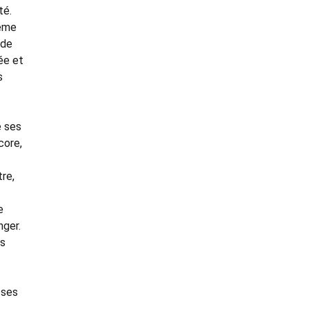
té.
même
 de
ée et
s
e ses
core,
tre,
e
nger.
es
 ses