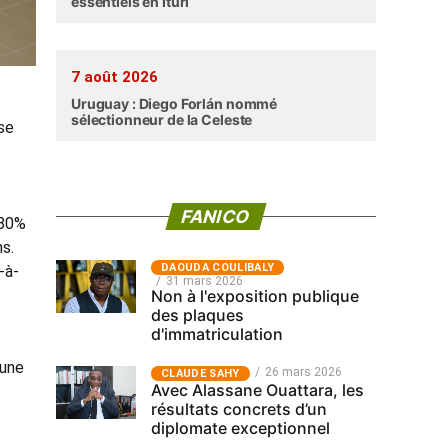
essentiels en Ituri
7 août 2026
Uruguay : Diego Forlán nommé
sélectionneur de la Celeste
ise
FANICO
 80%
ns.
‎DAOUDA COULIBALY
-à-
31 mars 2026
Non à l'exposition publique
des plaques
d'immatriculation
 une
26 mars 2026
CLAUDE SAHY
Avec Alassane Ouattara, les
résultats concrets d’un
diplomate exceptionnel