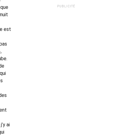
 que
PUBLICITÉ
nuit
le est
 pas
,
ube.
 de
qui
es
 des
ient
’y ai
qui