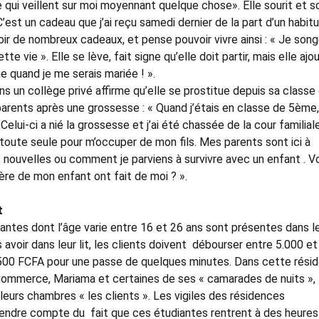
 qui veillent sur moi moyennant quelque chose». Elle sourit et s
’est un cadeau que j’ai reçu samedi dernier de la part d’un habitu
ir de nombreux cadeaux, et pense pouvoir vivre ainsi : « Je song
 vie ». Elle se lève, fait signe qu’elle doit partir, mais elle ajou
e quand je me serais mariée ! ».
s un collège privé affirme qu’elle se prostitue depuis sa classe
arents après une grossesse : « Quand j’étais en classe de 5ème,
lui-ci a nié la grossesse et j’ai été chassée de la cour familial
 toute seule pour m’occuper de mon fils. Mes parents sont ici à
nouvelles ou comment je parviens à survivre avec un enfant . V
re de mon enfant ont fait de moi ? ».
t
antes dont l’âge varie entre 16 et 26 ans sont présentes dans l
s avoir dans leur lit, les clients doivent débourser entre 5.000 et
1500 FCFA pour une passe de quelques minutes. Dans cette rési
er Commerce, Mariama et certaines de ses « camarades de nuits »,
s leurs chambres « les clients ». Les vigiles des résidences
rendre compte du fait que ces étudiantes rentrent à des heures