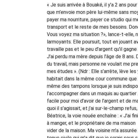
« Je suis arrivée à Bouaké, il y’a 2 ans po
que m’envoie mon père lui-même sans moyen
payer ma nourriture, payer ce studio qui me
transport et le reste de mes besoins. Donc,
Vous voyez ma situation ?», lance-t-elle, 
larmoyants. Elle poursuit, tout en jouant
travaille pas et le peu d’argent qu’il gagn
J’ai perdu ma mère depuis l’âge de 8 ans. D
du travail, mais personne ne voulait me p
mes études ». (Ndr : Elle s’arrête, lève les 
habitait dans la même cour commune que mo
même des tampons lorsque je suis indispos
l’accompagner dans un maquis au quartier Ai
facile pour moi d’avoir de l’argent et de 
quoi il s’agissait, et j’ai sur-le-champ ref
Béatrice, la voie nouée enchaîne : « J’ai fini
à manger, et le propriétaire de ma maison 
vider de la maison. Ma voisine m’a assurée q
tenue civile qui m’a dit que je serais sous 