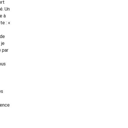
ort
é. Un
e à
te : «
 de
 je
e par
ous
es
dence