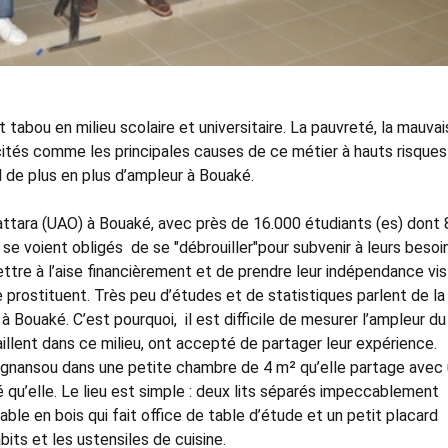
t tabou en milieu scolaire et universitaire. La pauvreté, la mauva
ités comme les principales causes de ce métier à hauts risques
d de plus en plus d’ampleur à Bouaké.
ttara (UAO) à Bouaké, avec près de 16.000 étudiants (es) dont
se voient obligés de se "débrouiller"pour subvenir à leurs besoi
ttre à l’aise financièrement et de prendre leur indépendance vis
 se prostituent. Très peu d’études et de statistiques parlent de la
 Bouaké. C’est pourquoi, il est difficile de mesurer l’ampleur du
llent dans ce milieu, ont accepté de partager leur expérience.
ougnansou dans une petite chambre de 4 m² qu’elle partage avec
é qu’elle. Le lieu est simple : deux lits séparés impeccablement
able en bois qui fait office de table d’étude et un petit placard
its et les ustensiles de cuisine.