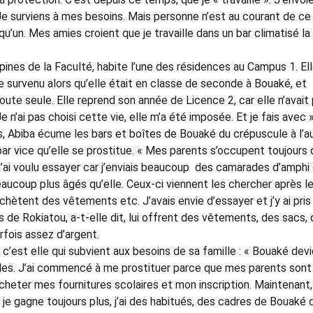
e surviens à mes besoins. Mais personne n’est au courant de ce
qu’un. Mes amies croient que je travaille dans un bar climatisé la 
ines de la Faculté, habite l’une des résidences au Campus 1. El
e survenu alors qu’elle était en classe de seconde à Bouaké, et
r toute seule. Elle reprend son année de Licence 2, car elle n’avait
 n’ai pas choisi cette vie, elle m’a été imposée. Et je fais avec »
, Abiba écume les bars et boîtes de Bouaké du crépuscule à l’a
par vice qu’elle se prostitue. « Mes parents s’occupent toujours
 j’ai voulu essayer car j’enviais beaucoup des camarades d’amphi 
aucoup plus âgés qu’elle. Ceux-ci viennent les chercher après l
hètent des vêtements etc. J’avais envie d’essayer et j’y ai pris
s de Rokiatou, a-t-elle dit, lui offrent des vêtements, des sacs,
rfois assez d’argent.
 c’est elle qui subvient aux besoins de sa famille : « Bouaké dev
filles. J’ai commencé à me prostituer parce que mes parents sont
cheter mes fournitures scolaires et mon inscription. Maintenant, j
t je gagne toujours plus, j’ai des habitués, des cadres de Bouaké 