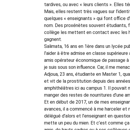
tardives, ou avec « leurs clients ». Elles 
Mais, elles restent très vagues sur l’iden
quelques « enseignants » qui font office d’
nom. Des proxénètes souvent étudiants, for
collège les mettent en contact avec les 
gagnent.
Salimata, 16 ans en 1ère dans un lycée pub
l’aider à être admise en classe supérieure 
amis opérateur économique de passage à Bo
je suis sous son influence. Car, il me mena
Adjoua, 23 ans, étudiante en Master 1, quan
et vit de la prostitution depuis des anné
amphithéâtres ici au campus 1. Il pouvait 
manger des restes de nourritures d’une ami
Et en début de 2017, un de mes enseigna
avances, il a commencé à me harceler et 
délégué d’alors et l’enseignant en question 
mette un peu du mien. Et c’est comme ça q
amis, de hauts cadres ou à ses collègues 