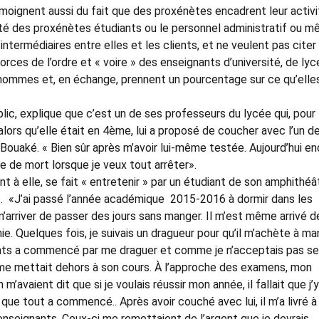
témoignent aussi du fait que des proxénètes encadrent leur activi
tité des proxénètes étudiants ou le personnel administratif ou 
intermédiaires entre elles et les clients, et ne veulent pas citer
ces de l’ordre et « voire » des enseignants d’université, de lyc
hommes et, en échange, prennent un pourcentage sur ce qu’elle
lic, explique que c’est un de ses professeurs du lycée qui, pour
alors qu’elle était en 4ème, lui a proposé de coucher avec l’un d
uaké. « Bien sûr après m’avoir lui-même testée. Aujourd’hui en
ce de mort lorsque je veux tout arrêter».
t à elle, se fait « entretenir » par un étudiant de son amphithéâ
es. «J’ai passé l’année académique 2015-2016 à dormir dans les
m’arriver de passer des jours sans manger. Il m’est même arrivé d
e. Quelques fois, je suivais un dragueur pour qu’il m’achète à ma
nts a commencé par me draguer et comme je n’acceptais pas s
me mettait dehors à son cours. À l’approche des examens, mon
m’avaient dit que si je voulais réussir mon année, il fallait que j’y
ue tout a commencé.. Après avoir couché avec lui, il m’a livré à
enseignants. Ceux-ci me remettaient de l’argent que je devrais