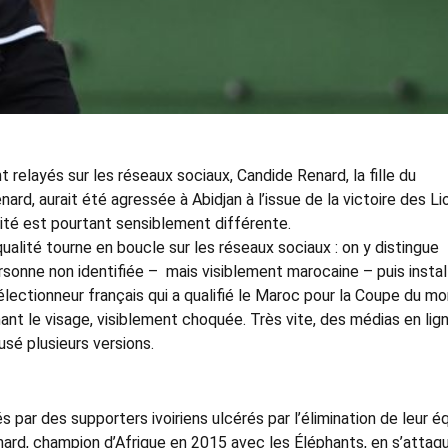
 relayés sur les réseaux sociaux, Candide Renard, la fille du
rd, aurait été agressée à Abidjan à l’issue de la victoire des Li
alité est pourtant sensiblement différente.
alité tourne en boucle sur les réseaux sociaux : on y distingue
rsonne non identifiée – mais visiblement marocaine – puis instal
 sélectionneur français qui a qualifié le Maroc pour la Coupe du m
nt le visage, visiblement choquée. Très vite, des médias en lig
usé plusieurs versions.
s par des supporters ivoiriens ulcérés par l’élimination de leur é
nard, champion d’Afrique en 2015 avec les Éléphants, en s’attaq