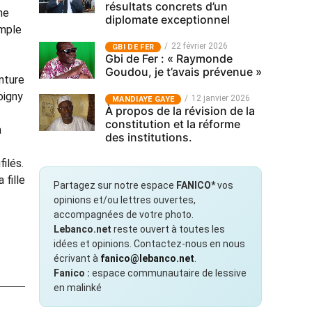
résultats concrets d’un
ne
diplomate exceptionnel
imple
22 février 2026
GBI DE FER
Gbi de Fer : « Raymonde
Goudou, je t’avais prévenue »
nture
oigny
12 janvier 2026
MANDIAYE GAYE
À propos de la révision de la
constitution et la réforme
a
des institutions.
ilés.
 fille
Partagez sur notre espace
FANICO*
vos
opinions et/ou lettres ouvertes,
accompagnées de votre photo.
Lebanco.net
reste ouvert à toutes les
idées et opinions. Contactez-nous en nous
écrivant à
fanico@lebanco.net
.
Fanico :
espace communautaire de lessive
en malinké