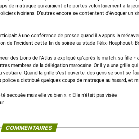
ups de matraque qui auraient été portés volontairement à la jeu
 policiers ivoiriens. D’autres encore se contentent d’évoquer un s
rticipait à une conférence de presse quand il a appris la mésave
rsion de l’incident cette fin de soirée au stade Félix-Houphouët-B
nneur des Lions de l’Atlas a expliqué qu’après le match, sa fille « 
tres membres de la délégation marocaine. Or il y a une grille qui
vestiaire. Quand la grille s’est ouverte, des gens se sont se fauf
 la police a distribué quelques coups de matraque au hasard, et ma
té secouée mais elle va bien ». « Elle n’était pas visée
ur.
COMMENTAIRES