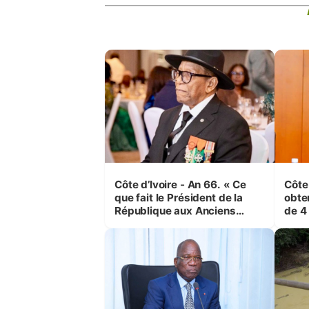
Côte d’Ivoire - An 66. « Ce
Côte
que fait le Président de la
obte
République aux Anciens
de 4
Combattants, c'est inédit »
et é
(Cne Yassoungo Koné ®)
Boua