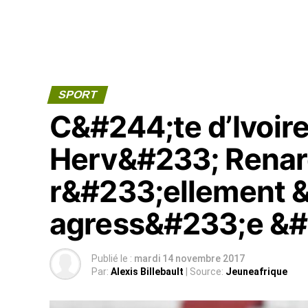
SPORT
C&#244;te d’Ivoire-
Herv&#233; Renard
r&#233;ellement 
agress&#233;e &#
Publié le :
mardi 14 novembre 2017
Par:
Alexis Billebault
| Source:
Jeuneafrique