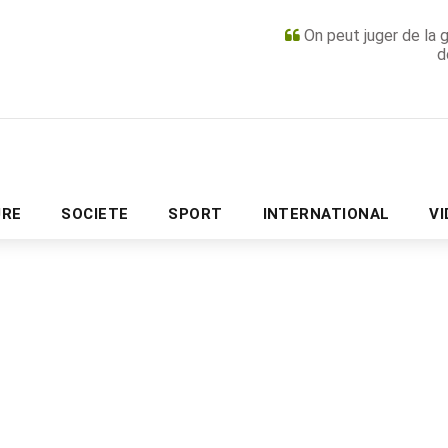
On peut juger de la 
d
PUBLICITÉ
URE
SOCIETE
SPORT
INTERNATIONAL
V