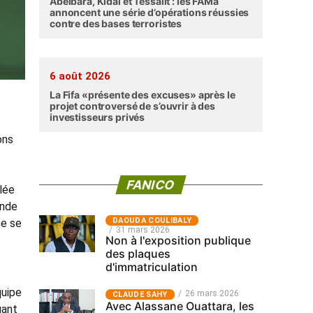
Abéibara, Kidal et Tessalit : les FAMa
annoncent une série d’opérations réussies
contre des bases terroristes
6 août 2026
La Fifa «présente des excuses» après le
projet controversé de s’ouvrir à des
investisseurs privés
ons
FANICO
lée
onde
‎DAOUDA COULIBALY
ne se
31 mars 2026
Non à l'exposition publique
des plaques
d'immatriculation
quipe
26 mars 2026
CLAUDE SAHY
Avec Alassane Ouattara, les
uant