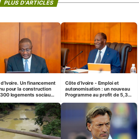
PLUS D'ARTICLES
 d’Ivoire. Un financement
Côte d’Ivoire - Emploi et
nu pour la construction
autonomisation : un nouveau
 300 logements sociaux
Programme au profit de 5,3
conomiques à Abidjan,
millions de jeunes
ké et Yamoussoukro